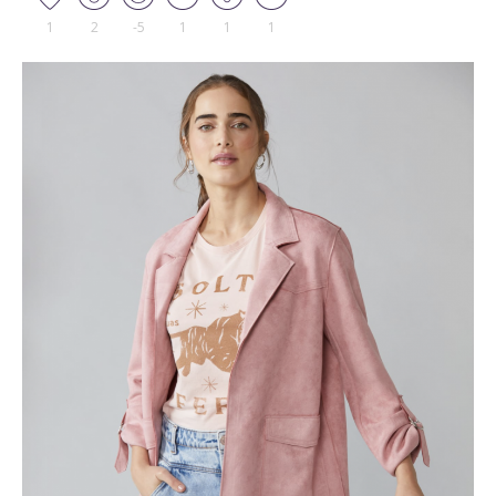
1
2
-5
1
1
1