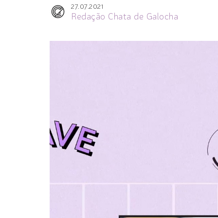
27.07.2021
Redação Chata de Galocha
Tocador
de
vídeo