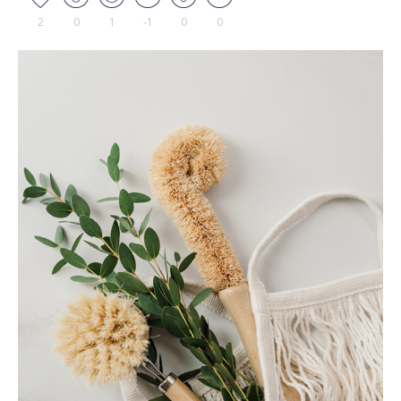
2
0
1
-1
0
0