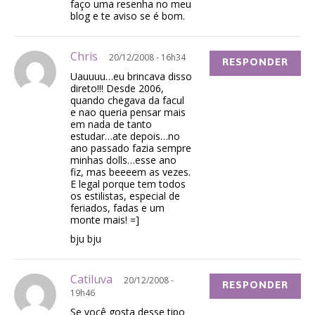
faço uma resenha no meu
blog e te aviso se é bom.
Chris
20/12/2008 - 16h34
RESPONDER
Uauuuu…eu brincava disso
direto!!! Desde 2006,
quando chegava da facul
e nao queria pensar mais
em nada de tanto
estudar…ate depois…no
ano passado fazia sempre
minhas dolls…esse ano
fiz, mas beeeem as vezes.
E legal porque tem todos
os estilistas, especial de
feriados, fadas e um
monte mais! =]
bju bju
Catiluva
20/12/2008 -
RESPONDER
19h46
Se você gosta desse tipo