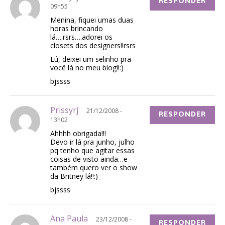
RESPONDER
09h55
Menina, fiquei umas duas
horas brincando
lá….rsrs….adorei os
closets dos designers!!rsrs
Lú, deixei um selinho pra
você lá no meu blog!!:)
bjssss
Prissyrj
21/12/2008 -
RESPONDER
13h02
Ahhhh obrigada!!!
Devo ir lá pra junho, julho
pq tenho que agitar essas
coisas de visto ainda…e
também quero ver o show
da Britney lá!!:)
bjssss
Ana Paula
23/12/2008 -
RESPONDER