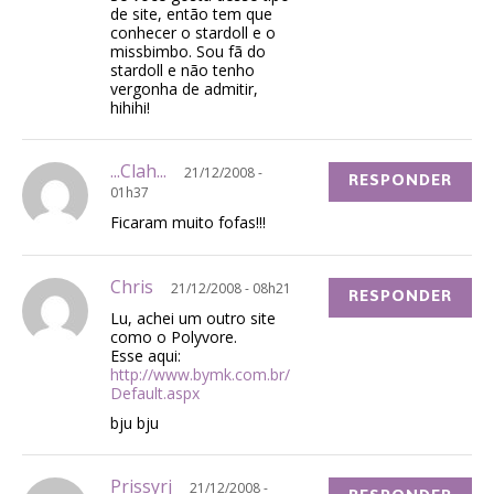
de site, então tem que
conhecer o stardoll e o
missbimbo. Sou fã do
stardoll e não tenho
vergonha de admitir,
hihihi!
...Clah...
21/12/2008 -
RESPONDER
01h37
Ficaram muito fofas!!!
Chris
21/12/2008 - 08h21
RESPONDER
Lu, achei um outro site
como o Polyvore.
Esse aqui:
http://www.bymk.com.br/
Default.aspx
bju bju
Prissyrj
21/12/2008 -