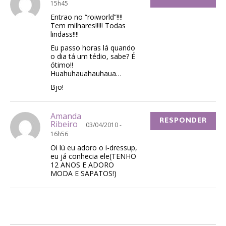
15h45
Entrao no “roiworld”!!!!
Tem milhares!!!!! Todas
lindass!!!!
Eu passo horas lá quando
o dia tá um tédio, sabe? É
ótimo!!
Huahuhauahauhaua…
Bjo!
Amanda
RESPONDER
Ribeiro
03/04/2010 -
16h56
Oi lú eu adoro o i-dressup,
eu já conhecia ele(TENHO
12 ANOS E ADORO
MODA E SAPATOS!)