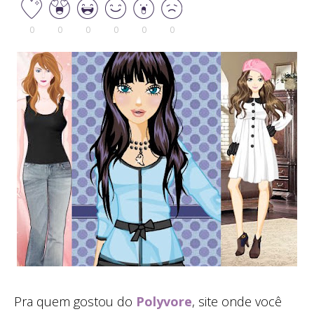
0
0
0
0
0
0
Pra quem gostou do
Polyvore
, site onde você