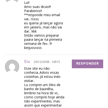
Lu!!
Amo suas dicas!!!
Parabenss!!
**responde meu email
vai.. rssss
eu queria já lançar agora
em janeiro, mas não vai
dar.. kkk
Então vamos preparar
paara lançar na primeira
semana de fev.. !!!
beijussssss
Bia
20/12/2008 - 16h15
RESPONDER
Esse site eu não
conhecia..Adoro essas
coisinhas..Já estou indo
visitar..
Lu comprei um óleo de
banho de baunilha,
lembrei na hora de vc,
como comprei hoje ainda
não experimentei, mas
assim que experimentar