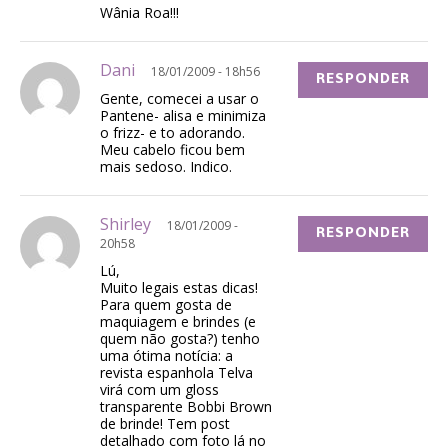
Wânia Roa!!!
Dani
18/01/2009 - 18h56
RESPONDER
Gente, comecei a usar o
Pantene- alisa e minimiza
o frizz- e to adorando.
Meu cabelo ficou bem
mais sedoso. Indico.
Shirley
18/01/2009 -
RESPONDER
20h58
Lú,
Muito legais estas dicas!
Para quem gosta de
maquiagem e brindes (e
quem não gosta?) tenho
uma ótima notícia: a
revista espanhola Telva
virá com um gloss
transparente Bobbi Brown
de brinde! Tem post
detalhado com foto lá no