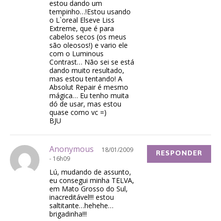
estou dando um
tempinho…!Estou usando
o L`oreal Elseve Liss
Extreme, que é para
cabelos secos (os meus
são oleosos!) e vario ele
com o Luminous
Contrast… Não sei se está
dando muito resultado,
mas estou tentando! A
Absolut Repair é mesmo
mágica… Eu tenho muita
dó de usar, mas estou
quase como vc =)
BJU
Anonymous
18/01/2009
RESPONDER
- 16h09
Lú, mudando de assunto,
eu consegui minha TELVA,
em Mato Grosso do Sul,
inacreditável!!! estou
saltitante…hehehe…
brigadinha!!!