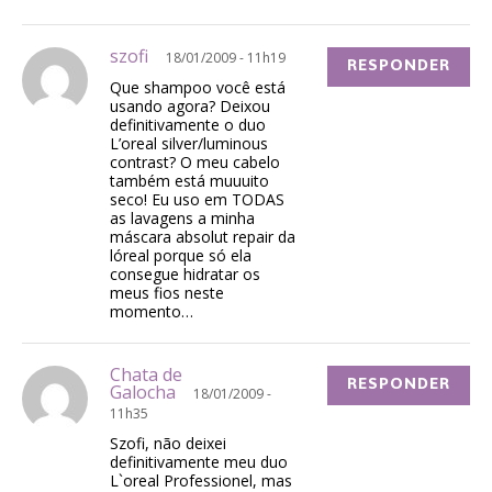
szofi
18/01/2009 - 11h19
RESPONDER
Que shampoo você está
usando agora? Deixou
definitivamente o duo
L’oreal silver/luminous
contrast? O meu cabelo
também está muuuito
seco! Eu uso em TODAS
as lavagens a minha
máscara absolut repair da
lóreal porque só ela
consegue hidratar os
meus fios neste
momento…
Chata de
RESPONDER
Galocha
18/01/2009 -
11h35
Szofi, não deixei
definitivamente meu duo
L`oreal Professionel, mas