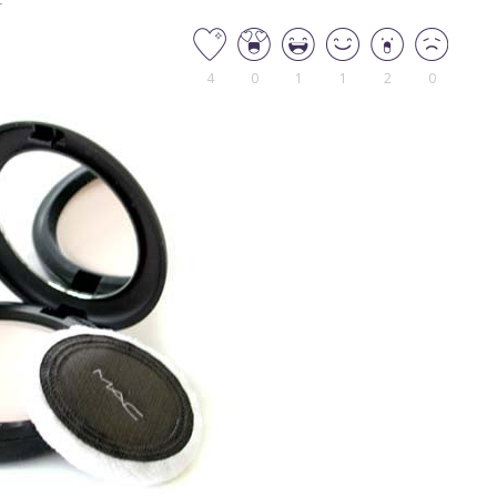
4
0
1
1
2
0