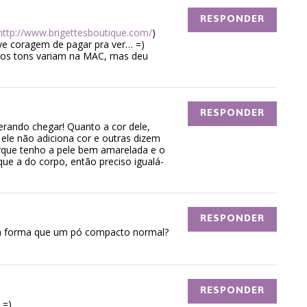
RESPONDER
http://www.brigettesboutique.com/
)
ive coragem de pagar pra ver… =)
e os tons variam na MAC, mas deu
RESPONDER
erando chegar! Quanto a cor dele,
ele não adiciona cor e outras dizem
que tenho a pele bem amarelada e o
ue a do corpo, então preciso igualá-
RESPONDER
ma forma que um pó compacto normal?
RESPONDER
 =)