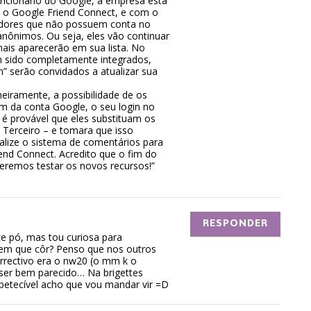
uncionário do Google, a empresa está
 o Google Friend Connect, e com o
idores que não possuem conta no
nônimos. Ou seja, eles vão continuar
ais aparecerão em sua lista. No
m sido completamente integrados,
” serão convidados a atualizar sua
eiramente, a possibilidade de os
lém da conta Google, o seu login no
 é provável que eles substituam os
. Terceiro – e tomara que isso
ualize o sistema de comentários para
end Connect. Acredito que o fim do
eremos testar os novos recursos!”
RESPONDER
te pó, mas tou curiosa para
 em que côr? Penso que nos outros
orrectivo era o nw20 (o mm k o
ser bem parecido… Na brigettes
petecível acho que vou mandar vir =D