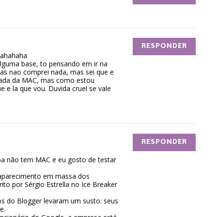
RESPONDER
hahahaha
alguma base, to pensando em ir na
mas nao comprei nada, mas sei que e
nada da MAC, mas como estou
e e la que vou. Duvida cruel se vale
RESPONDER
pa não tem MAC e eu gosto de testar
saparecimento em massa dos
rito por Sérgio Estrella no Ice Breaker
os do Blogger levaram um susto: seus
e.