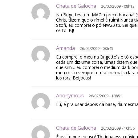
Chata de Galocha
26/02/2009 - 08h13
Na Brigettes tem MAC a preço bacana! (
Chris, dizem que o rímel é ruim! Nunca t
Szofi, eu comprei o pó NW20 tb. Sei qu
certo! BJ!
Amanda
26/02/2009 - 08h45
Eu comprei o meu na Brigette´s e tô esp
cada um diz uma coisa, umas dizem que 
que sim… eu comprei o medium dark por
meu rosto sempre tem a cor mais clara q
los rsrs. Beijocas!
Anonymous
26/02/2009 - 10h51
Lú, é pra usar depois da base, da mes
Chata de Galocha
26/02/2009 - 10h56
É assim que eu uso! Tb tinha essa dúvida