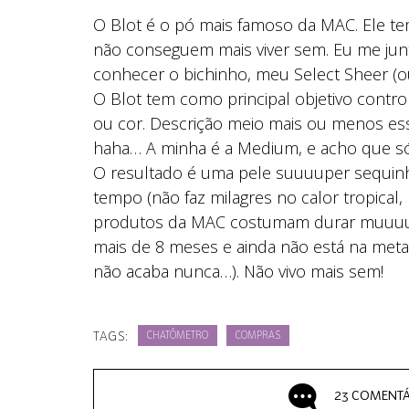
O Blot é o pó mais famoso da MAC. Ele te
não conseguem mais viver sem. Eu me jun
conhecer o bichinho, meu Select Sheer (o
O Blot tem como principal objetivo contro
ou cor. Descrição meio mais ou menos ess
haha… A minha é a Medium, e acho que só 
O resultado é uma pele suuuuper sequinh
tempo (não faz milagres no calor tropical,
produtos da MAC costumam durar muuuuit
mais de 8 meses e ainda não está na metad
não acaba nunca…). Não vivo mais sem!
TAGS:
CHATÔMETRO
COMPRAS
23 COMENTÁ