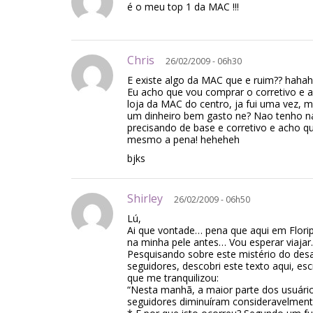
é o meu top 1 da MAC !!!
Chris
26/02/2009 - 06h30
E existe algo da MAC que e ruim?? haha
Eu acho que vou comprar o corretivo e 
loja da MAC do centro, ja fui uma vez, 
um dinheiro bem gasto ne? Nao tenho 
precisando de base e corretivo e acho qu
mesmo a pena! heheheh
bjks
Shirley
26/02/2009 - 06h50
Lú,
Ai que vontade… pena que aqui em Flori
na minha pele antes… Vou esperar viajar.
Pesquisando sobre este mistério do de
seguidores, descobri este texto aqui, esc
que me tranquilizou:
“Nesta manhã, a maior parte dos usuári
seguidores diminuíram consideravelment