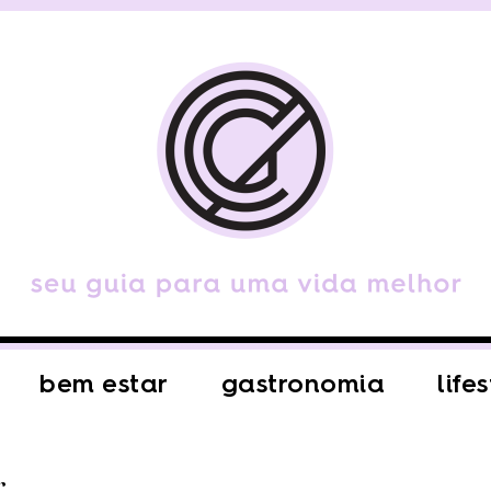
bem estar
gastronomia
life
r