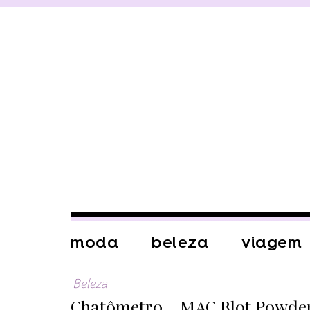
moda
beleza
viagem
Beleza
Chatômetro – MAC Blot Powde