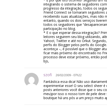
* E por que isto ocorreu? Segundo um f
integrando o sistema de seguidores com
progresso da integração, todos os segu
Friend Connect se tornaram seguidores a
recebendo suas atualizações, mas não m
entanto, quando os dois serviços tivere
todos os seguidores que “desapareceram
participação no blog.
* E o que esperar dessa integração? Prim
leitores seguirem seu blog utilizando, a
Yahoo!, Twitter e até no Orkut. Segundo,
perfis do Blogger pelos perfis do Google
aconteça –, é possível que o Blogger at
ficar mais próximo do encontrado no Fri
processo deve estar próximo, então pod
bjs,
szofi
26/02/2009 - 07h22
Fantástica essa dica! Não uso diariamen
experimentar esse! O seu select sheer é
posts anteriores você disse que o seu c
meu)por isso o nosso tom de pele deve 
boutique há uns pós a um preço muito a