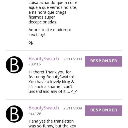
coisa achando que a cor é
aquela que vemos no site,
e na hora que chega
ficamos super
decepcionadas.
Adorei o site e adoro o
seu blog!
bj.
BeautySwatch
26/11/2009
RESPONDER
- 00h16
Hi there! Thank you for
featuring BeautySwatch!
You have a lovely blog &
it’s such a shame I can’t
understand any of it … ^_^
BeautySwatch
26/11/2009
RESPONDER
- 22h09
Haha yes the translation
was so funny, but the key