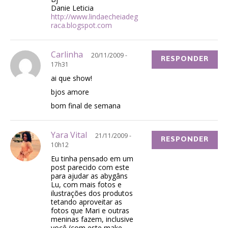
Danie Leticia
http://www.lindaecheiadeg
raca.blogspot.com
Carlinha
20/11/2009 -
RESPONDER
17h31
ai que show!
bjos amore
bom final de semana
Yara Vital
21/11/2009 -
RESPONDER
10h12
Eu tinha pensado em um
post parecido com este
para ajudar as abygâns
Lu, com mais fotos e
ilustrações dos produtos
tetando aproveitar as
fotos que Mari e outras
meninas fazem, inclusive
você (com este make