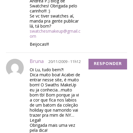
Andréa P.) blog de
Swatches! Obrigada pelo
carinho!!! :)
Se vc tiver swatches aí,
manda pra gente publicar
lá, tá bom?
swatchesmakeup@gmail.c
om
Beijocas!!!
Bruna
20/11/2009 - 11h12
RESPONDER
Oi Lu, tudo bem?!
Dica muito boa! Acabei de
entrar nesse site, é muito
bom! O Swaths MakeUp
eu ja conhecia…muito
bom tb! Bom porque ja vi
a cor que fica nos labios
de um batom da coleção
holiday que namorido vai
trazer pra mim de NY…
Legal!
Obrigada mais uma vez
pela dica!