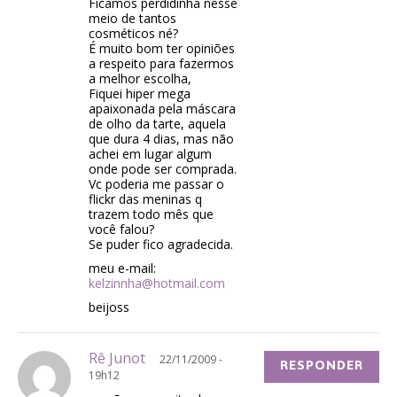
Ficamos perdidinha nesse
meio de tantos
cosméticos né?
É muito bom ter opiniões
a respeito para fazermos
a melhor escolha,
Fiquei hiper mega
apaixonada pela máscara
de olho da tarte, aquela
que dura 4 dias, mas não
achei em lugar algum
onde pode ser comprada.
Vc poderia me passar o
flickr das meninas q
trazem todo mês que
você falou?
Se puder fico agradecida.
meu e-mail:
kelzinnha@hotmail.com
beijoss
Rê Junot
22/11/2009 -
RESPONDER
19h12