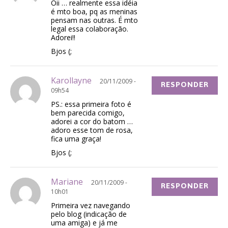
Oii … realmente essa idéia
é mto boa, pq as meninas
pensam nas outras. É mto
legal essa colaboração.
Adorei!!
Bjos (;
Karollayne
20/11/2009 -
RESPONDER
09h54
PS.: essa primeira foto é
bem parecida comigo,
adorei a cor do batom …
adoro esse tom de rosa,
fica uma graça!
Bjos (;
Mariane
20/11/2009 -
RESPONDER
10h01
Primeira vez navegando
pelo blog (indicação de
uma amiga) e já me