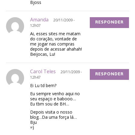
Bjoss
Amanda
20/11/2009 -
RESPONDER
12h07
Ai, esses sites me matam
do coração, vontade de
me jogar nas compras
depois de acessar ahahah!
Beijocas, Lu!
Carol Teles
20/11/2009 -
RESPONDER
12h47
Ei Lu td bem?
Eu sempre venho aqui no
seu espaço e babooo…
Eu tbm sou de BH…
Depois visita o nosso
blog…Da uma força lá…
Bju
=)