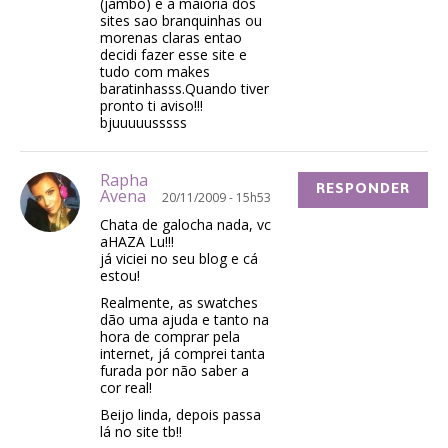
(jambo) e a maioria dos
sites sao branquinhas ou
morenas claras entao
decidi fazer esse site e
tudo com makes
baratinhasss.Quando tiver
pronto ti aviso!!!
bjuuuuusssss
Rapha
RESPONDER
Avena
20/11/2009 - 15h53
Chata de galocha nada, vc
aHAZA Lu!!!
já viciei no seu blog e cá
estou!
Realmente, as swatches
dão uma ajuda e tanto na
hora de comprar pela
internet, já comprei tanta
furada por não saber a
cor real!
Beijo linda, depois passa
lá no site tb!!