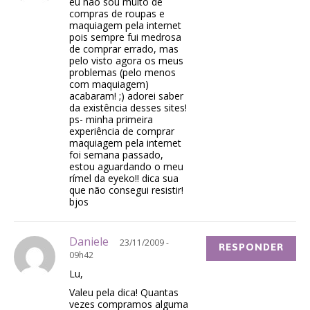
eu não sou muito de
compras de roupas e
maquiagem pela internet
pois sempre fui medrosa
de comprar errado, mas
pelo visto agora os meus
problemas (pelo menos
com maquiagem)
acabaram! ;) adorei saber
da existência desses sites!
ps- minha primeira
experiência de comprar
maquiagem pela internet
foi semana passado,
estou aguardando o meu
rímel da eyeko!! dica sua
que não consegui resistir!
bjos
Daniele
23/11/2009 -
RESPONDER
09h42
Lu,
Valeu pela dica! Quantas
vezes compramos alguma