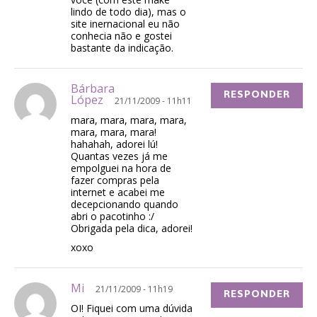
lindo de todo dia), mas o
site inernacional eu não
conhecia não e gostei
bastante da indicação.
Bárbara
RESPONDER
López
21/11/2009 - 11h11
mara, mara, mara, mara,
mara, mara, mara!
hahahah, adorei lú!
Quantas vezes já me
empolguei na hora de
fazer compras pela
internet e acabei me
decepcionando quando
abri o pacotinho :/
Obrigada pela dica, adorei!
xoxo
Mi
21/11/2009 - 11h19
RESPONDER
OI! Fiquei com uma dúvida