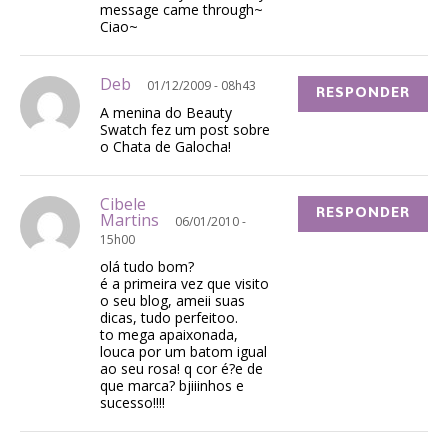
message came through~
Ciao~
Deb
01/12/2009 - 08h43
RESPONDER
A menina do Beauty
Swatch fez um post sobre
o Chata de Galocha!
Cibele
RESPONDER
Martins
06/01/2010 -
15h00
olá tudo bom?
é a primeira vez que visito
o seu blog, ameii suas
dicas, tudo perfeitoo.
to mega apaixonada,
louca por um batom igual
ao seu rosa! q cor é?e de
que marca? bjiiinhos e
sucesso!!!!