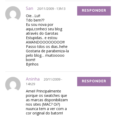
San
20/11/2009 - 13h13
RESPONDER
Oie…Lu!!
Tdo bem??
Eu sou nova por
aqui,conheci seu blog
através do Garotas
Estupidas.. e estou
AMANDOOOOOOOO!!!
Passo tdos os dias..hehe
Gostaria de parabeniza-la
pelo blog… muitooooo
bom!!
Bjinhos
Aninha
20/11/2009 -
RESPONDER
14h29
Amei! Principalmente
porque os swatches que
as marcas disponibilizam
nos sites (MAC? Oi?)
nuunca tem a ver com a
cor original do batom!