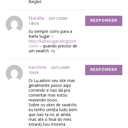
Beijão!
Natália
20/11/2009 -
RESPONDER
14h34
Eu sempre corro para a
Karla Sugar –
http://karlasugar.blogspot.
com/
– quando preciso de
um swatch. =)
karoline
20/11/2009 -
RESPONDER
15h29
Oi Lu,adoro seu site mas
geralmente passo aqui
correndo e nao dá pra
comentar mas estou
reavendo issoo..
Sobre os sites de swatchs
eu tenho um!(ta tudo bem
que nao ta no ar ainda
mas ate o final do mes
estará).Sou morena