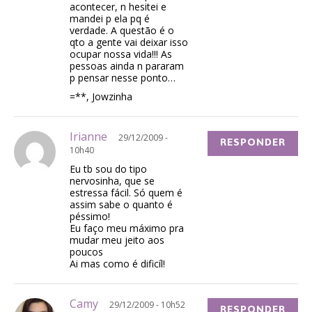
acontecer, n hesitei e
mandei p ela pq é
verdade. A questão é o
qto a gente vai deixar isso
ocupar nossa vida!!! As
pessoas ainda n pararam
p pensar nesse ponto…
=**, Jowzinha
Irianne
29/12/2009 -
RESPONDER
10h40
Eu tb sou do tipo
nervosinha, que se
estressa fácil. Só quem é
assim sabe o quanto é
péssimo!
Eu faço meu máximo pra
mudar meu jeito aos
poucos
Ai mas como é dificíl!
Camy
29/12/2009 - 10h52
RESPONDER