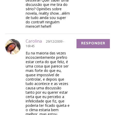
besteira!! Quer saber uma
discussão que me tira do
sério? Opiniões sobre
novela, reality show…além
de tudo ainda sou super
do contra!!! ninguém
merece!! hehe!!!
Carolina
29/12/2009 -
RESPONDER
16h45
Eu na maioria das vezes
incoscientemente prefiro
estar certa do que feliz, é
uma coisa que parece ser
mais forte do que eu,
quase impossível de
controlar, e depois que
tudo acontece e as vezes
causa uma discussão
tanto por eu querer estar
certa que eu percebo a
infelicidade que fiz, que
poderia ter ficado quieta e
o clima estaria bem
melhor, mas estou