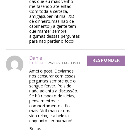
das que eu mais venho
me fazendo até então.
Com toda a certeza,
amiga(super intima…XD
dê dinheiro,mas não de
cabimento!) a gente tem
que manter sempre
algumas dessas perguntas
para não perder o foco!
Danie
RESPONDER
Leticia
29/12/2009 - 00h03
Amei o post. Devíamos
nos censurar com essas
perguntas sempre que o
sangue ferver. Pois de
nada adianta a discussão.
Se há respeito de idéias,
pensamentos e
comportamentos, fica
mais fácil manter uma
vida relax, e a beleza
enquanto ser humano!
Beijos