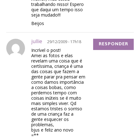
trabalhando nisso! Espero
que daqui um tempo isso
seja mudado!!!
Beijos
jullie
29/12/2009 - 17h18
RESPONDER
Incrível o post!
Amei as fotos e elas
revelam uma coisa que é
certíssima, criança é uma
das coisas que fazem a
gente parar pra pensar em
como damos importância
a coisas bobas, como
perdemos tempo com
coisas inúteis se é muito
mais simples viver. Qd
estamos tristes o sorriso
de uma criança faz a
gente esquecer os
problemas,
bjus e feliz ano novo
=**