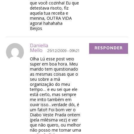
que você cozinha! Eu que
detestava risoto, fiz
aquela tua receita e
menina, OUTRA VIDA
agora! hahahaha
Beijos
Daniella
RESPONDER
Mello
29/12/2009 - 09h21
Olha Lú esse post veio
super em boa hora. Meu
marido tem questionado
as mesmas coisas que o
seu sobre a má
organização do meu
tempo… e eu sei que ele
está certo, mas sempre
me irrito também em
ouvir isso…verdade dói, é
um fato!! Foi bom ver o
Diabo Veste Prada ontem
(pela milésima vez) e ver
que não quero, ou melhor
não posso me tornar uma