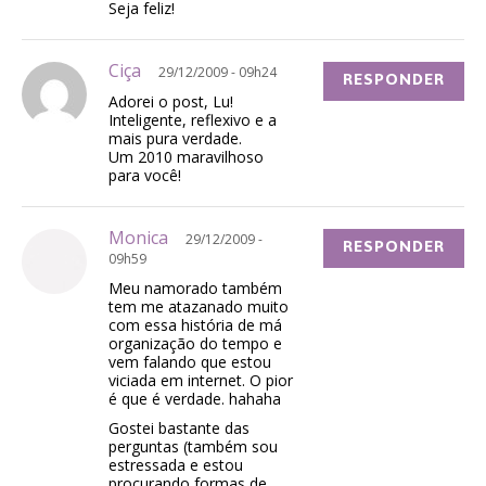
Seja feliz!
Ciça
29/12/2009 - 09h24
RESPONDER
Adorei o post, Lu!
Inteligente, reflexivo e a
mais pura verdade.
Um 2010 maravilhoso
para você!
Monica
29/12/2009 -
RESPONDER
09h59
Meu namorado também
tem me atazanado muito
com essa história de má
organização do tempo e
vem falando que estou
viciada em internet. O pior
é que é verdade. hahaha
Gostei bastante das
perguntas (também sou
estressada e estou
procurando formas de