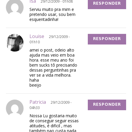
Isa
29/12/2009 - 01h08
RESPONDER
Serviu muito pra mim e
pretendo usar, sou bem
esquentadinha!
Louise
29/12/2009 -
RESPONDER
01h10
amei o post, odeio alto
ajuda mas veio em boa
hora. esse meu ano foi
bem sucks tô precisando
dessas perguntinhas pra
ver se a vida melhora.
haha
beeijo
Patricia
29/12/2009 -
RESPONDER
04h33
Nossa Lu gostaria muito
de conseguir seguir essas
atitudes, é dificil , mas
também nao custa nada