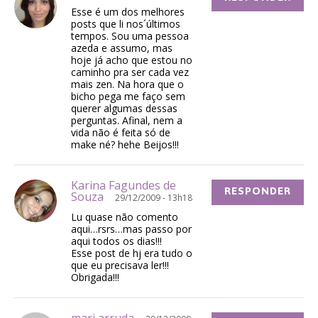
Esse é um dos melhores
posts que li nos´últimos
tempos. Sou uma pessoa
azeda e assumo, mas
hoje já acho que estou no
caminho pra ser cada vez
mais zen. Na hora que o
bicho pega me faço sem
querer algumas dessas
perguntas. Afinal, nem a
vida não é feita só de
make né? hehe Beijos!!!
Karina Fagundes de
RESPONDER
Souza
29/12/2009 - 13h18
Lu quase não comento
aqui…rsrs…mas passo por
aqui todos os dias!!!
Esse post de hj era tudo o
que eu precisava ler!!!
Obrigada!!!