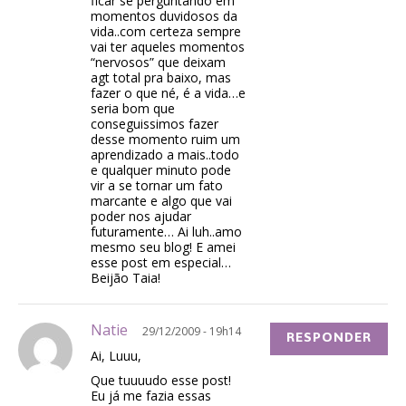
ficar se perguntando em
momentos duvidosos da
vida..com certeza sempre
vai ter aqueles momentos
“nervosos” que deixam
agt total pra baixo, mas
fazer o que né, é a vida…e
seria bom que
conseguissimos fazer
desse momento ruim um
aprendizado a mais..todo
e qualquer minuto pode
vir a se tornar um fato
marcante e algo que vai
poder nos ajudar
futuramente… Ai luh..amo
mesmo seu blog! E amei
esse post em especial…
Beijão Taia!
Natie
29/12/2009 - 19h14
RESPONDER
Ai, Luuu,
Que tuuuudo esse post!
Eu já me fazia essas