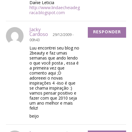
Danie Leticia
http://www.lindaecheiadeg
raca.blogspot.com
Jacky
RESPONDER
Cardoso
29/12/2009 -
00h43
Luu encontrei seu blog no
2beauty e faz umas
semanas que ando lendo
o que você posta , essa é
a primeira vez que
comento aqui ;D
adoreeei o novas
inspirações 4 -iiso é que
se chama inspiração :)
vamos pensar positivo e
fazer com que 2010 seja
um ano melhor e mais
feliz!
beijo