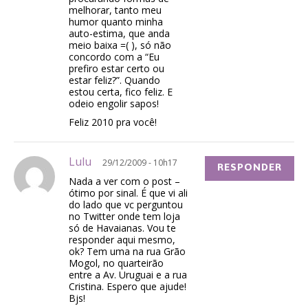
melhorar, tanto meu
humor quanto minha
auto-estima, que anda
meio baixa =( ), só não
concordo com a “Eu
prefiro estar certo ou
estar feliz?”. Quando
estou certa, fico feliz. E
odeio engolir sapos!
Feliz 2010 pra você!
Lulu
29/12/2009 - 10h17
RESPONDER
Nada a ver com o post –
ótimo por sinal. É que vi ali
do lado que vc perguntou
no Twitter onde tem loja
só de Havaianas. Vou te
responder aqui mesmo,
ok? Tem uma na rua Grão
Mogol, no quarteirão
entre a Av. Uruguai e a rua
Cristina. Espero que ajude!
Bjs!