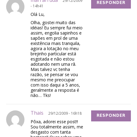
mari arruda
29/12/2009
RESPONDER
- 14h41
Olá Lu,
Olha, gostei muito das
idéias! Eu sempre fui meio
assim, engolia sapinhos e
sapões em prol de uma
existência mais tranquila,
agora a lotação no meu
brejinho particular está
esgotada e não estou
adotando nem uma rã.
Mas talvez vc tenha
razão, se pensar se vou
mesmo me preocupar
com isso daqui a 5 anos,
geralmente a resposta é
não… Tks!
Thais
29/12/2009 - 16h18
RESPONDER
Pôxa, adorei esse post!!
Sou totalmente assim, me
desgasto com tanta