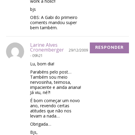
work a holic!!
bjs
OBS: A Gabi do primeiro
coments mandou super
bem também.
Larine Alves
RESPONDER
Cronemberger
29/12/2009
- 09h21
Lu, bom dia!
Parabéns pelo post…
Também sou meio
nervosinha, teimosa,
impaciente e ainda ariana!
Já viu, né?!
É bom começar um novo
ano, revendo certas
atitudes que não nos
levam a nada…
Obrigada…
Bjs,