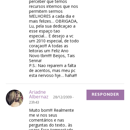
perceber que temos
recursos internos que nos
permitem sermos
MELHORES a cada dia e
mais felizes… OBRIGADA,
Lu, pela sua dedicaçao a
esse espaço tao
especial… E desejo a vc
um 2010 especial, de todo
coraçao!!! A todas as
leitoras um Feliz Ano
Novo tbm!!!! Beijos, Tais
Senna!
P.S.: Nao reparem a falta
de acentos, mas meu pc
esta nervoso hje… haha!!!
Ariadne
RESPONDER
Albernaz
28/12/2009 -
23h43
Muito bom!!! Realmente
me vi nos seus
comentários e nas
perguntas do texto.. às
vezes faço tempestade