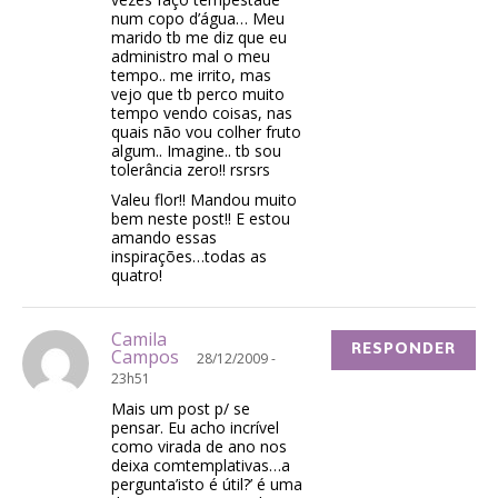
num copo d’água… Meu
marido tb me diz que eu
administro mal o meu
tempo.. me irrito, mas
vejo que tb perco muito
tempo vendo coisas, nas
quais não vou colher fruto
algum.. Imagine.. tb sou
tolerância zero!! rsrsrs
Valeu flor!! Mandou muito
bem neste post!! E estou
amando essas
inspirações…todas as
quatro!
Camila
RESPONDER
Campos
28/12/2009 -
23h51
Mais um post p/ se
pensar. Eu acho incrível
como virada de ano nos
deixa comtemplativas…a
pergunta’isto é útil?’ é uma