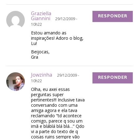
Graziella
RESPONDER
Giannini
29/12/2009 -
10h22
Estou amando as
inspirações! Adoro o blog,
Lu!
Beijocas,
Gra
Jowzinha
29/12/2009 -
RESPONDER
10h22
Olha, eu axei essas
perguntas super
pertinentes!!! Inclusive tava
conversando com uma
amiga agora e ela tava
reclamando “td acontece
comigo, parece q sou um
imã e bláblá blá blá…” Qdo
vi a parte do texto de q
coisas ruins sempre vão