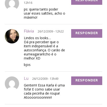
RESPONDER
12h16
ps: queria tanto poder
usar esses saltões, acho o
máximo!
Flávia
26/12/2009 - 12h22
RESPONDER
Lindos os looks…
Dá pra perceber que o
item indispensável é a
autoconfiança. O carão de
eumeagarantcho é o
melhor XD
bjos
Lu
26/12/2009 - 13h49
RESPONDER
Gentem! Essa Karla é uma
fofa! E como sabe usar
cada pecinha de roupa!
Atoooorooonnnn!