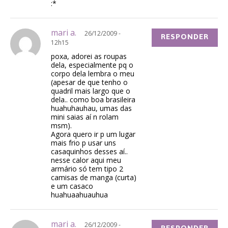
:*
mari a.
26/12/2009 -
RESPONDER
12h15
poxa, adorei as roupas
dela, especialmente pq o
corpo dela lembra o meu
(apesar de que tenho o
quadril mais largo que o
dela.. como boa brasileira
huahuhauhau, umas das
mini saias aí n rolam
msm).
Agora quero ir p um lugar
mais frio p usar uns
casaquinhos desses aí..
nesse calor aqui meu
armário só tem tipo 2
camisas de manga (curta)
e um casaco
huahuaahuauhua
mari a.
26/12/2009 -