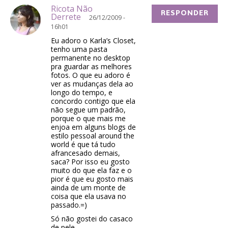
Ricota Não
RESPONDER
Derrete
26/12/2009 -
16h01
Eu adoro o Karla’s Closet,
tenho uma pasta
permanente no desktop
pra guardar as melhores
fotos. O que eu adoro é
ver as mudanças dela ao
longo do tempo, e
concordo contigo que ela
não segue um padrão,
porque o que mais me
enjoa em alguns blogs de
estilo pessoal around the
world é que tá tudo
afrancesado demais,
saca? Por isso eu gosto
muito do que ela faz e o
pior é que eu gosto mais
ainda de um monte de
coisa que ela usava no
passado.=)
Só não gostei do casaco
de pele.