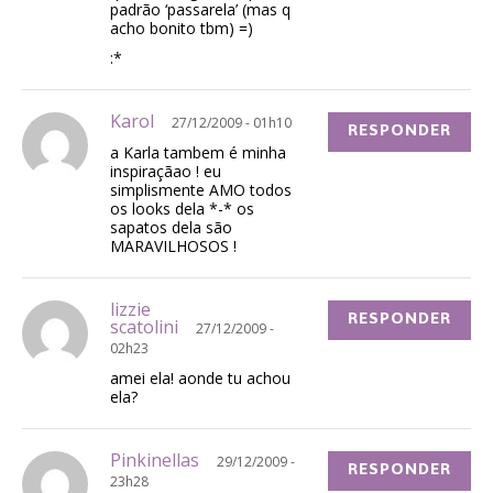
padrão ‘passarela’ (mas q
acho bonito tbm) =)
:*
Karol
27/12/2009 - 01h10
RESPONDER
a Karla tambem é minha
inspiraçãao ! eu
simplismente AMO todos
os looks dela *-* os
sapatos dela são
MARAVILHOSOS !
lizzie
RESPONDER
scatolini
27/12/2009 -
02h23
amei ela! aonde tu achou
ela?
Pinkinellas
29/12/2009 -
RESPONDER
23h28