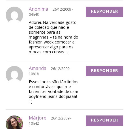
Anonima
26/12/2009 -
RESPONDER
04h43
Adorei. Na verdade gosto
de colecao que nao e
somente para as
magrinhas – ta na hora do
fashion week comecar a
apresentar algo para os
mocas com curvas…
Amanda
26/12/2009 -
RESPONDER
10h18
Esses looks são tão lindos
e confortáveis que me
fazem ter vontade de usar
boyfriend jeans dddjáááá!
=)
Márjore
26/12/2009 -
RESPONDER
10h42