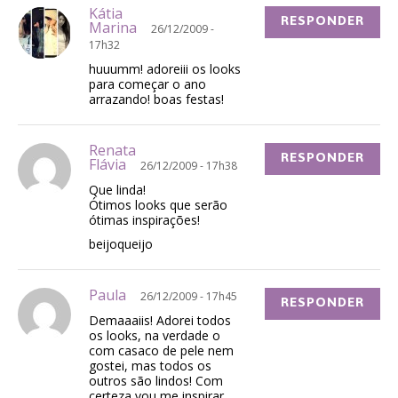
Kátia
RESPONDER
Marina
26/12/2009 -
17h32
huuumm! adoreiii os looks
para começar o ano
arrazando! boas festas!
Renata
RESPONDER
Flávia
26/12/2009 - 17h38
Que linda!
Ótimos looks que serão
ótimas inspirações!
beijoqueijo
Paula
26/12/2009 - 17h45
RESPONDER
Demaaaiis! Adorei todos
os looks, na verdade o
com casaco de pele nem
gostei, mas todos os
outros são lindos! Com
certeza vou me inspirar