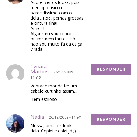
Adorei ver os looks, pois
meu tipo físico é
parecidíssimo com o
dela…1,56, pernas grossas
e cintura fina!
Ameiiii!
Alguns eu vou copiar,
outros nem tanto… só
não sou muito fã da calça
virada!
Cynara
RESPONDER
Martins
26/12/2009 -
11h18
Vontade mor de ter um
cabelo curtinho assim…
Bem estiloso!!!
Nádia
26/12/2009 - 11h41
RESPONDER
Nossa, amei os looks
dela! Copiei e colei já ;)