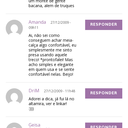
um monte de gente
bacana, alem de truques
Amanda
27/12/2009 -
RESPONDER
09h11
Ai, não sei como
conseguem achar meia-
calça algo confortável, eu
simplesmente me sinto
presa usando aquele
treco! *prontofalei! Mas
acho simples e elegante
em quem usa e se sente
confortável nelas. Beijo!
DriM
27/12/2009 - 11h48
RESPONDER
Adorei a dica, já fui lá no
altamira, ver e linkar!
:)))
Geisa
RESPONDER