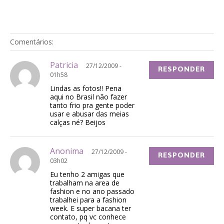
Comentários:
Patricia
27/12/2009 -
RESPONDER
01h58
Lindas as fotos!! Pena
aqui no Brasil não fazer
tanto frio pra gente poder
usar e abusar das meias
calças né? Beijos
Anonima
27/12/2009 -
RESPONDER
03h02
Eu tenho 2 amigas que
trabalham na area de
fashion e no ano passado
trabalhei para a fashion
week. E super bacana ter
contato, pq vc conhece