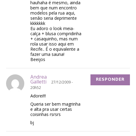
hauhaha é mesmo, ainda
bem que num encontro
modelos pela rua aqui,
senão seria deprimente
kkkkkkk
Eu adoro o look meia-
calça + blusa compridinha
+ casaquinho, mas num
rola usar isso aqui em
Recife.. É o equivalente a
fazer uma sauna!
Beeijos
Andrea
RESPONDER
Galletti
27/12/2009 -
20h52
Adorei!!!
Queria ser bem magrinha
e alta pra usar certas
coisinhas rsrsrs
bj