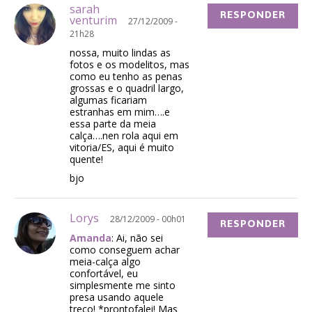
sarah
RESPONDER
venturim
27/12/2009 -
21h28
nossa, muito lindas as
fotos e os modelitos, mas
como eu tenho as penas
grossas e o quadril largo,
algumas ficariam
estranhas em mim….e
essa parte da meia
calça….nen rola aqui em
vitoria/ES, aqui é muito
quente!
bjo
Lorys
28/12/2009 - 00h01
RESPONDER
Amanda
: Ai, não sei
como conseguem achar
meia-calça algo
confortável, eu
simplesmente me sinto
presa usando aquele
treco! *prontofalei! Mas