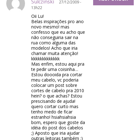
Sulczinski
27/12/2009 -
13h22
Oii Lu!
Belas inspirações pro ano
novo mesmo! mas
confesso que eu acho que
não conseguiria sair na
rua como alguma das
modelos! Acho que iria
chamar muita atenção!
kkkkkkkkkkkkk
Mas enfim, estou aqui pra
te pedir uma coisinha…
Estou doooida pra cortar
meu cabelo, vc poderia
colocar um post sobre
cortes de cabelo pra 2010
hein? o que achas? Estou
prescisando de ajuda!
quero cortar curto mas
tenho medo de ficar
estranho! hsiahsiahsia
bom, espero que goste da
idéia do post dos cabelos
;) Aposto que iria ajudar
outras leitoras também ;)