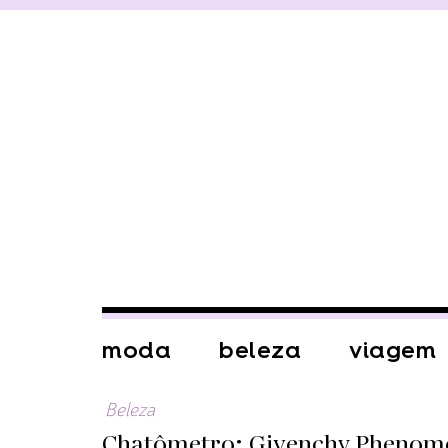
moda
beleza
viagem
Beleza
Chatômetro: Givenchy Phenom