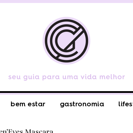
bem estar
gastronomia
life
en’Eyes Mascara