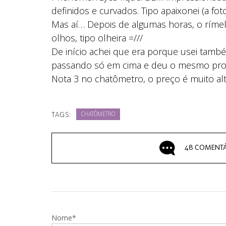
definidos e curvados. Tipo apaixonei (a foto
Mas aí… Depois de algumas horas, o rímel 
olhos, tipo olheira =///
De início achei que era porque usei também
passando só em cima e deu o mesmo probl
Nota 3 no chatômetro, o preço é muito alto
TAGS:
CHATÔMETRO
48 COMENTÁ
Nome*