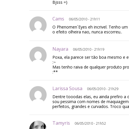
Bjsss =)
Cams
06/05/2010 - 21h11
O Phenomen`Eyes eh incrivel. Tenho um 
o efeito olheira nao, nunca escorreu..
Nayara
06/05/2010 - 21h19
Poxa, ela parece ser tão boa mesmo e e
:~
Mas tenho raiva de qualquer produto pro
:**
Larissa Sousa
06/05/2010 - 21h29
Dentre tooodas elas, eu ainda prefiro a 
sou pessima com nomes de maquiagem ma
perfeitos, grandes e curvados. Troco qua
Tamyris
06/05/2010 - 21h52