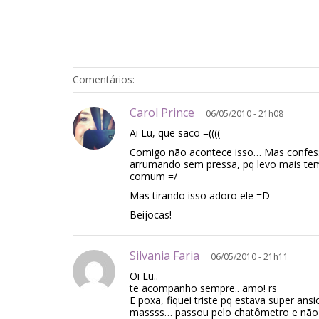
Comentários:
Carol Prince
06/05/2010 - 21h08
Ai Lu, que saco =((((
Comigo não acontece isso… Mas confes
arrumando sem pressa, pq levo mais tem
comum =/
Mas tirando isso adoro ele =D
Beijocas!
Silvania Faria
06/05/2010 - 21h11
Oi Lu..
te acompanho sempre.. amo! rs
E poxa, fiquei triste pq estava super a
massss… passou pelo chatômetro e não le