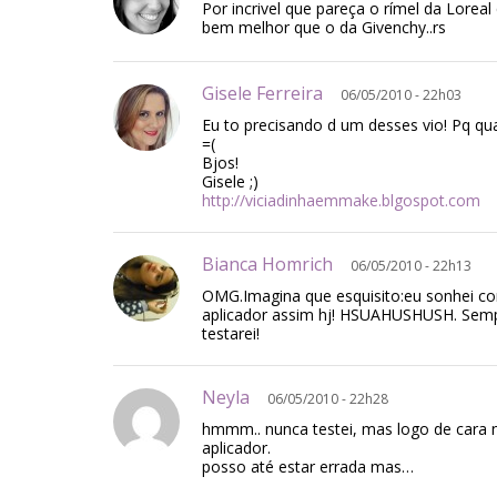
Por incrivel que pareça o rímel da Loreal
bem melhor que o da Givenchy..rs
Gisele Ferreira
06/05/2010 - 22h03
Eu to precisando d um desses vio! Pq qu
=(
Bjos!
Gisele ;)
http://viciadinhaemmake.blgospot.com
Bianca Homrich
06/05/2010 - 22h13
OMG.Imagina que esquisito:eu sonhei
aplicador assim hj! HSUAHUSHUSH. Sempr
testarei!
Neyla
06/05/2010 - 22h28
hmmm.. nunca testei, mas logo de cara 
aplicador.
posso até estar errada mas…