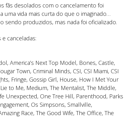
os fãs desolados com o cancelamento foi
is a uma vida mais curta do que o imaginado…
o sendo produzidos, mas nada foi oficializado.
s e canceladas:
ol, America’s Next Top Model, Bones, Castle,
ugar Town, Criminal Minds, CSI, CSI Miami, CSI
hts, Fringe, Gossip Girl, House, How I Met Your
Lie to Me, Medium, The Mentalist, The Middle,
ife Unexpected, One Tree Hill, Parenthood, Parks
 Engagement, Os Simpsons, Smallville,
Amazing Race, The Good Wife, The Office, The
.