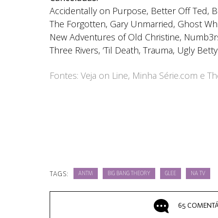
Accidentally on Purpose, Better Off Ted, 
The Forgotten, Gary Unmarried, Ghost Whi
New Adventures of Old Christine, Numb3rs,
Three Rivers, ‘Til Death, Trauma, Ugly Betty
Fontes: Veja on Line, Minha Série.com e T
TAGS:
ANTM
BIG BANG THEORY
GLEE
NA TV
65 COMENTÁ