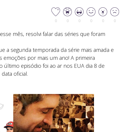
0
0
0
0
0
0
sse mês, resolvi falar das séries que foram
 a segunda temporada da série mais amada e
es emoções por mais um ano! A primeira
o último episódio foi ao ar nos EUA dia 8 de
data oficial.