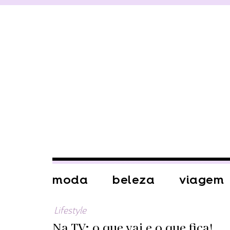
moda
beleza
viagem
Lifestyle
Na TV: o que vai e o que fica!