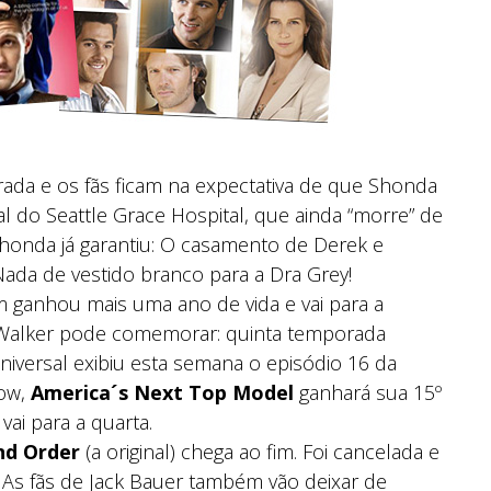
rada e os fãs ficam na expectativa de que Shonda
al do Seattle Grace Hospital, que ainda “morre” de
honda já garantiu: O casamento de Derek e
Nada de vestido branco para a Dra Grey!
ganhou mais uma ano de vida e vai para a
a Walker pode comemorar: quinta temporada
Universal exibiu esta semana o episódio 16 da
how,
America´s Next Top Model
ganhará sua 15º
vai para a quarta.
nd Order
(a original) chega ao fim. Foi cancelada e
 As fãs de Jack Bauer também vão deixar de