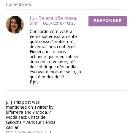
Comentários:
Ju - Beleza põe mesa,
RESPONDER
sim!
06/07/2010 - 10h30
Concordo com vc! Pra
gente saber exatamente
qual nosso “problema”,
devemos nos conhecer!
Fiquei anos e anos
achando que meu cabelo
tinha muito volume, até
descobrir que não podia
escovar depois de seco, já
que é ondulado!!!!!
Bjos!
[…] This post was
mentioned on Twitter by
luferreira and ? Moda. ?
Moda said: Chata de
Galocha * Autosuficiência
capilar!
http://bit.ly/9uYZem
[…]