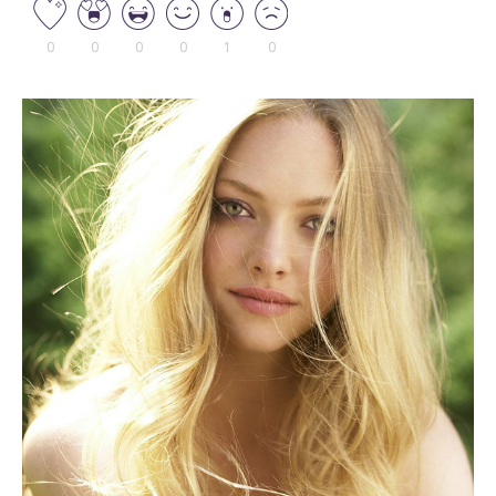
0
0
0
0
1
0