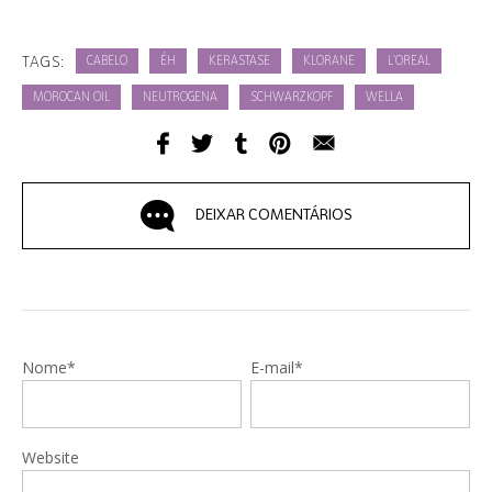
TAGS:
CABELO
ÉH
KERASTASE
KLORANE
L`OREAL
MOROCAN OIL
NEUTROGENA
SCHWARZKOPF
WELLA
DEIXAR COMENTÁRIOS
Nome*
E-mail*
Website