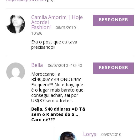
Camila Amorim | Hoje
RESPONDER
Acordei
Fashion!
06/07/2010 -
10h36
Era o post que eu tava
precisando!!
Bella
06/07/2010 - 10h40
RESPONDER
Moroccanoil a
R$40,00?!?!?!?! ONDE?!?!?!
Eu quero!!!! No e-bay, que
é o lugar mais barato que
consegui achar, sai por
US$37 sem o frete…
Bella, $40 dólares =D Tá
sem o R antes do $…
Caro né???
Lorys
06/07/2010