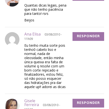
Quantas dicas legais, pena
que não tenho paciência
para tanto! rsrs
Beijos
Ana Elisa
03/08/2010 -
RESPONDER
11h09
Eu tenho muita sorte pois
tenho0 cabelo liso e
normal, nada de
oleosidade, então minha
única queixa era falta de
volume q resolvi com um
bom corte repicado e
finalizadores, estou feliz,
só não posso esquecer
das hidratações pra dar
aquele up!! adorei as dicas
Gisele
RESPONDER
Ferreira
03/08/2010 -