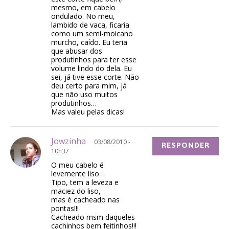
mesmo, em cabelo
ondulado. No meu,
lambido de vaca, ficaria
como um semi-moicano
murcho, caído. Eu teria
que abusar dos
produtinhos para ter esse
volume lindo do dela. Eu
sei, já tive esse corte. Não
deu certo para mim, já
que não uso muitos
produtinhos…
Mas valeu pelas dicas!
Jowzinha
03/08/2010 -
RESPONDER
10h37
O meu cabelo é
levemente liso…
Tipo, tem a leveza e
maciez do liso,
mas é cacheado nas
pontas!!!
Cacheado msm daqueles
cachinhos bem feitinhos!!!