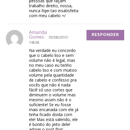
pessoas que façam
trabalho direito, nossa,
nunca fiqei tao insatisfeita
com meu cabelo =/
Amanda
RESPONDER
Gomes
03/08/2010 -
19h38
Na verdade eu concordo
que o cabelo liso e sem
volume não é legal, mas
no meu caso eu tenho
cabelo liso e com muitoo
volume pela quantidade
de cabelo e confesso pra
vocês que não é nada
fácil! só uso cortes que
diminuem o volume mas
mesmo assim não é o
suficiente! Se eu fosse
mais encanada com ele já
tinha ficado doida com
ele! Mas está valendo, ele
é bonito do jeito dele!
adorei o post flor!