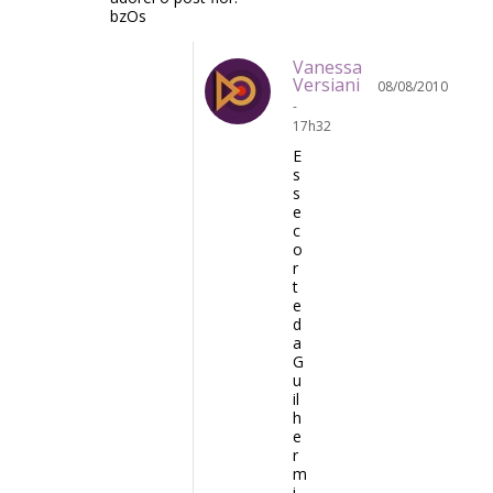
bzOs
Vanessa
Versiani
08/08/2010
-
17h32
E
s
s
e
c
o
r
t
e
d
a
G
u
il
h
e
r
m
i