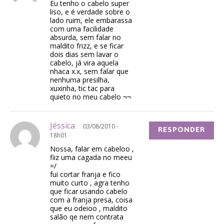
Eu tenho o cabelo super
liso, e é verdade sobre o
lado ruim, ele embarassa
com uma facilidade
absurda, sem falar no
maldito frizz, e se ficar
dois dias sem lavar o
cabelo, já vira aquela
nhaca x.x, sem falar que
nenhuma presilha,
xuxinha, tic tac para
quieto no meu cabelo ¬¬
Jéssica
03/08/2010 -
RESPONDER
18h01
Nossa, falar em cabeloo ,
fiiz uma cagada no meeu
=/
fui cortar franja e fico
muito curto , agra tenho
que ficar usando cabelo
com a franja presa, coisa
que eu odeioo , maldito
salão qe nem contrata