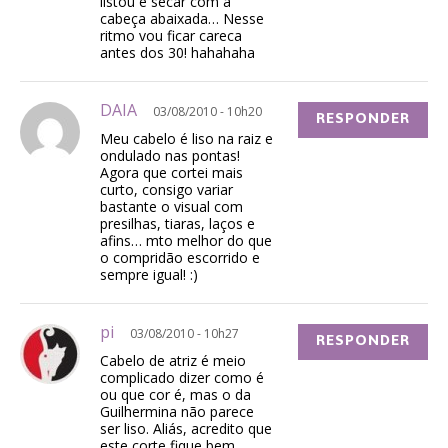
listou é secar com a
cabeça abaixada… Nesse
ritmo vou ficar careca
antes dos 30! hahahaha
DAIA
03/08/2010 - 10h20
RESPONDER
Meu cabelo é liso na raiz e
ondulado nas pontas!
Agora que cortei mais
curto, consigo variar
bastante o visual com
presilhas, tiaras, laços e
afins… mto melhor do que
o compridão escorrido e
sempre igual! :)
pi
03/08/2010 - 10h27
RESPONDER
Cabelo de atriz é meio
complicado dizer como é
ou que cor é, mas o da
Guilhermina não parece
ser liso. Aliás, acredito que
este corte fique bem,