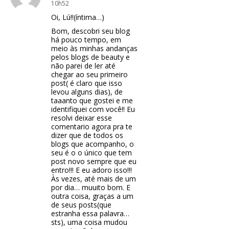
10h52
Oi, Lú!!(íntima…)
Bom, descobri seu blog
há pouco tempo, em
meio às minhas andanças
pelos blogs de beauty e
não parei de ler até
chegar ao seu primeiro
post( é claro que isso
levou alguns dias), de
taaanto que gostei e me
identifiquei com você!! Eu
resolvi deixar esse
comentario agora pra te
dizer que de todos os
blogs que acompanho, o
seu é o o único que tem
post novo sempre que eu
entro!!! E eu adoro isso!!!
Às vezes, até mais de um
por dia… muuito bom. E
outra coisa, graças a um
de seus posts(que
estranha essa palavra…
sts), uma coisa mudou