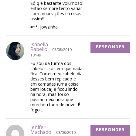
Só q é bastante volumoso
então sempre tento variar
com amarrações e coisas
assim!!!
=**, Jowzinha
Isabella
RESPONDER
Rabello
03/08/2010 -
10h49
Eu sou da turma dos
cabelos lisos em que nada
fica. Cortei meu cabelo dia
desses bem repicado e
em camadas (uma coisa
bem louca) e ficou lindo
na hora, mas foi só
passar meia hora que
murchou tudo de novo. É
fogo…
Jenifer
RESPONDER
Machado
03/08/2010 -