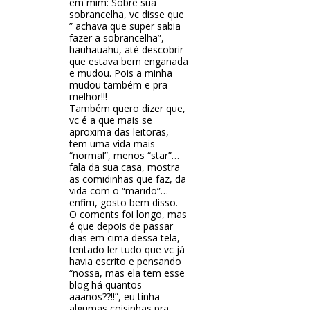
em mim: Sobre sua
sobrancelha, vc disse que
” achava que super sabia
fazer a sobrancelha”,
hauhauahu, até descobrir
que estava bem enganada
e mudou. Pois a minha
mudou também e pra
melhor!!!
Também quero dizer que,
vc é a que mais se
aproxima das leitoras,
tem uma vida mais
“normal”, menos “star”…
fala da sua casa, mostra
as comidinhas que faz, da
vida com o “marido”…
enfim, gosto bem disso.
O coments foi longo, mas
é que depois de passar
dias em cima dessa tela,
tentado ler tudo que vc já
havia escrito e pensando
“nossa, mas ela tem esse
blog há quantos
aaanos??!!”, eu tinha
algumas coisinhas pra