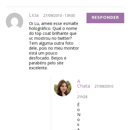
Licia
27/09/2010 - 13h30
RESPONDER
Oi Lu, ameiii esse esmalte
holográfico. Qual o nome
do top coat brilhante que
vc mostrou no twitter?
Tem alguma outra foto
dele, pois no meu monitor
está um pouco
desfocado. Beijos e
parabéns pelo site
excelente.
A
Chata
27/09/2010
-
21h28
É
o
N
o
v
a