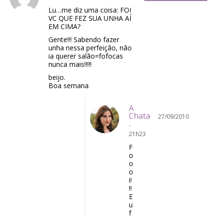
Lu…me diz uma coisa: FOI
VC QUE FEZ SUA UNHA AÍ
EM CIMA?
Gente!!! Sabendo fazer
unha nessa perfeição, não
ia querer salão=fofocas
nunca mais!!!!!
beijo.
Boa semana
A
Chata
27/09/2010
-
21h23
F
o
o
o
i!
!!
E
u
f