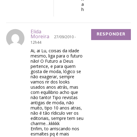
a
h
Elida
RESPONDER
Moreira
27/09/2010 -
12h44
Ai, ai Lu, coisas da idade
mesmo, liga para o futuro
não! O Futuro a Deus
pertence, e para quem
gosta de moda, lógico se
não exagerar, sempre
vamos rir dos looks
usados anos atrás, mas
com equílibrio acho que
não tanto! Tipo revistas
antigas de moda, não
muito, tipo 10 anos atras,
não é tão rídiculo ver os
editoriais, sempre tem seu
charme…kkkkk
Enfim, to arriscando nos
esmaltes pq é mais