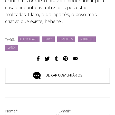
chinelo LINDO, feito pra você poder andar pela
casa enquanto as unhas dos pés estão
molhadas. Claro, tudo japonês, o povo mais
criativo que existe, hehehe…
TAGS:
CHINA GLAZE
E-BAY
ESMALTES
NAILGIRLS
WGSN
DEIXAR COMENTÁRIOS
Nome*
E-mail*