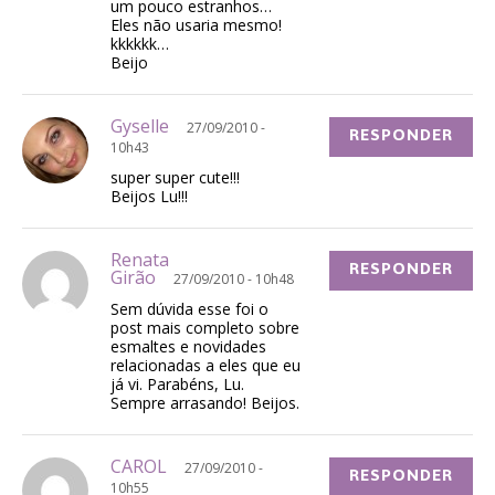
um pouco estranhos…
Eles não usaria mesmo!
kkkkkk…
Beijo
Gyselle
27/09/2010 -
RESPONDER
10h43
super super cute!!!
Beijos Lu!!!
Renata
RESPONDER
Girão
27/09/2010 - 10h48
Sem dúvida esse foi o
post mais completo sobre
esmaltes e novidades
relacionadas a eles que eu
já vi. Parabéns, Lu.
Sempre arrasando! Beijos.
CAROL
27/09/2010 -
RESPONDER
10h55