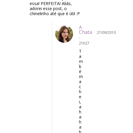
essa! PERFEITA! Aliás,
adorei esse post, o
chinelinho até que é útil :P
A
Chata
27/09/2010
-
21h27
T
a
m
b
é
m
a
c
h
e
i,
a
h
a
h
a
h