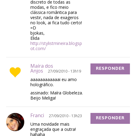
discreto de todas as
modas, e fico meio
clássica romântica para
vestir, nada de exageros
no look, ai fica tudo certo!
=D
bjokas,
Elida
http://stylistmineira.blogsp
ot.com/
Maíra dos
RESPONDER
Anjos
27/09/2010 - 13h19
aaaaaaaaaaaai eu amo
holográfico.
assinado: Maíra Globeleza.
Beijo Meliga!
Franci
27/09/2010 - 13h23
RESPONDER
Uma novidade mais
engraçada que a outra!
hahaha