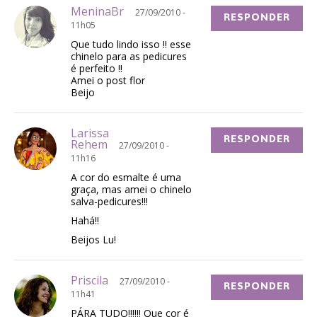
MeninaBr
27/09/2010 -
RESPONDER
11h05
Que tudo lindo isso !! esse
chinelo para as pedicures
é perfeito !!
Amei o post flor
Beijo
Larissa
RESPONDER
Rehem
27/09/2010 -
11h16
A cor do esmalte é uma
graça, mas amei o chinelo
salva-pedicures!!!
Hahá!!
Beijos Lu!
Priscila
27/09/2010 -
RESPONDER
11h41
PÁRA TUDO!!!!!! Que cor é