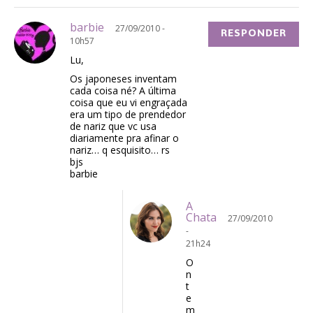
barbie
27/09/2010 -
RESPONDER
10h57
Lu,
Os japoneses inventam
cada coisa né? A última
coisa que eu vi engraçada
era um tipo de prendedor
de nariz que vc usa
diariamente pra afinar o
nariz… q esquisito… rs
bjs
barbie
A
Chata
27/09/2010
-
21h24
O
n
t
e
m