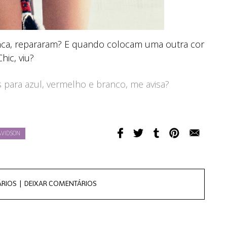
anca, repararam? E quando colocam uma outra cor
hic, viu?
s para azul, vermelho e branco, me avisa?
AVIDSON
RIOS |
DEIXAR COMENTÁRIOS