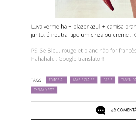
Luva vermelha + blazer azul + camisa br
junto, é neutra, tipo um cinza ou creme… C
PS: Se Bleu, rouge et blanc não for francê
Hahahah… Google translator!!
TAGS:
EDITORIAL
MARIE CLAIRE
PARIS
TARYN D
TXEMA YESTE
48 COMENTÁ