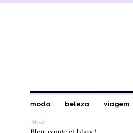
moda
beleza
viagem
Moda
Bleu, rouge et blanc!