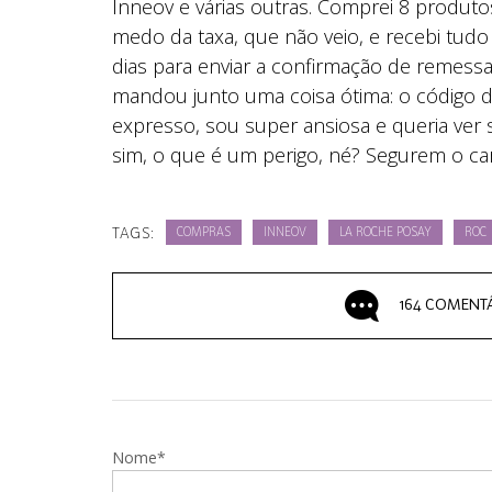
Inneov e várias outras. Comprei 8 produtos
medo da taxa, que não veio, e recebi tud
dias para enviar a confirmação de remes
mandou junto uma coisa ótima: o código de
expresso, sou super ansiosa e queria ve
sim, o que é um perigo, né? Segurem o car
TAGS:
COMPRAS
INNEOV
LA ROCHE POSAY
ROC
164 COMENT
Nome*