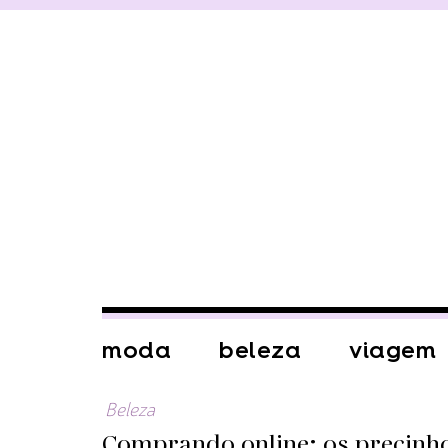
moda
beleza
viagem
Beleza
Comprando online: os precinh