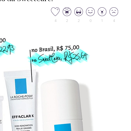
4
2
2
0
1
4