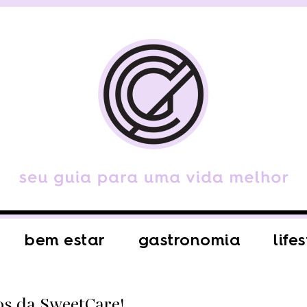
bem estar
gastronomia
life
os da SweetCare!