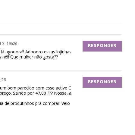
10 - 19h26
RESPONDER
r lá agooora!! Adoooro essas lojinhas
s né!! Que mulher não gosta??
9h26
RESPONDER
 um bem parecido com esse active C
preço. Saindo por 47,00 ??? Nossa, a
ia de produtinhos pra comprar. Veio