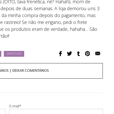
 (OITO, tava frenética, né? Hahah), morri de
o depois de duas semanas. A loja demorou uns 3
sa da minha compra depois do pagamento, mas
 rastreio! Se não me engano, pedi o frete
r se os produtos eram de verdade, hahaha… São
tão!!
SWEETCARE
ÁRIOS |
DEIXAR COMENTÁRIOS
E-mail*