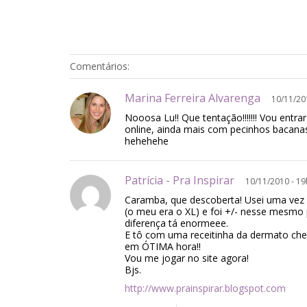
Comentários:
Marina Ferreira Alvarenga
10/11/20
Nooosa Lu!! Que tentação!!!!!!! Vou entra
online, ainda mais com pecinhos bacana
hehehehe
Patrícia - Pra Inspirar
10/11/2010 - 1
Caramba, que descoberta! Usei uma vez
(o meu era o XL) e foi +/- nesse mesmo 
diferença tá enormeee.
E tô com uma receitinha da dermato che
em ÓTIMA hora!!
Vou me jogar no site agora!
Bjs.
http://www.prainspirar.blogspot.com