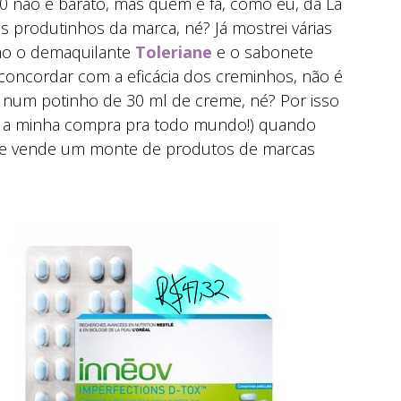
 não é barato, mas quem é fã, como eu, da La
s produtinhos da marca, né? Já mostrei várias
omo o demaquilante
Toleriane
e o sabonete
concordar com a eficácia dos creminhos, não é
 num potinho de 30 ml de creme, né? Por isso
ndo a minha compra pra todo mundo!) quando
que vende um monte de produtos de marcas