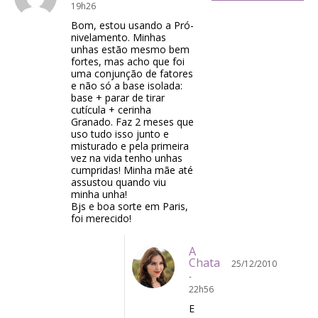
19h26
Bom, estou usando a Pró-
nivelamento. Minhas
unhas estão mesmo bem
fortes, mas acho que foi
uma conjunção de fatores
e não só a base isolada:
base + parar de tirar
cutícula + cerinha
Granado. Faz 2 meses que
uso tudo isso junto e
misturado e pela primeira
vez na vida tenho unhas
cumpridas! Minha mãe até
assustou quando viu
minha unha!
Bjs e boa sorte em Paris,
foi merecido!
A
Chata
25/12/2010
-
22h56
E