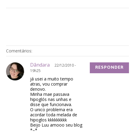
Comentários:
Dândara
22/12/2010 -
RESPONDER
19h25
já usei a muito tempo
atras, vou comprar
denovo.
Minha mae passava
hipoglós nas unhas e
disse que funcionava.
O unico problema era
acordar toda melada de
hipoglos kkkkkkkkk
Beijo Luu amooo seu blog
*–*