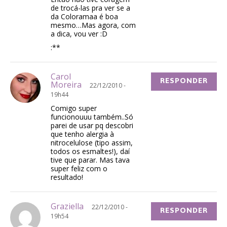
de trocá-las pra ver se a
da Coloramaa é boa
mesmo…Mas agora, com
a dica, vou ver :D
:**
Carol
RESPONDER
Moreira
22/12/2010 -
19h44
Comigo super
funcionouuu também..Só
parei de usar pq descobri
que tenho alergia à
nitrocelulose (tipo assim,
todos os esmaltes!), daí
tive que parar. Mas tava
super feliz com o
resultado!
Graziella
22/12/2010 -
RESPONDER
19h54