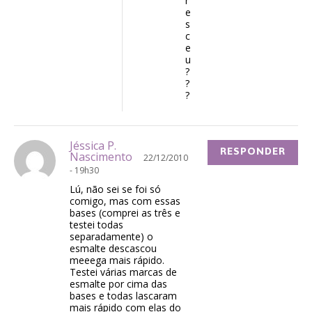
r
e
s
c
e
u
?
?
?
Jéssica P.
RESPONDER
Nascimento
22/12/2010
- 19h30
Lú, não sei se foi só
comigo, mas com essas
bases (comprei as três e
testei todas
separadamente) o
esmalte descascou
meeega mais rápido.
Testei várias marcas de
esmalte por cima das
bases e todas lascaram
mais rápido com elas do