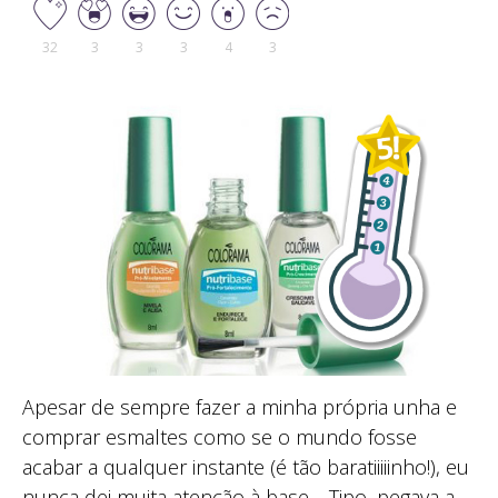
32
3
3
3
4
3
Apesar de sempre fazer a minha própria unha e
comprar esmaltes como se o mundo fosse
acabar a qualquer instante (é tão baratiiiiinho!), eu
nunca dei muita atenção à base… Tipo, pegava a