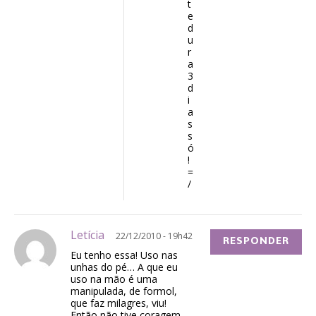
t
e
d
u
r
a
3
d
i
a
s
s
ó
!
=
/
Letícia
22/12/2010 - 19h42
RESPONDER
Eu tenho essa! Uso nas
unhas do pé… A que eu
uso na mão é uma
manipulada, de formol,
que faz milagres, viu!
Então não tive coragem