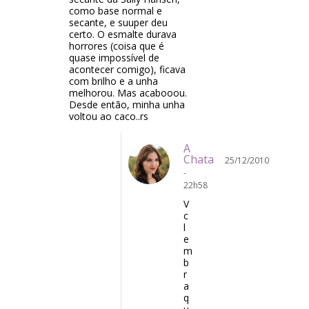
como base normal e
secante, e suuper deu
certo. O esmalte durava
horrores (coisa que é
quase impossível de
acontecer comigo), ficava
com brilho e a unha
melhorou. Mas acabooou.
Desde então, minha unha
voltou ao caco..rs
A
Chata
25/12/2010
-
22h58
V
c
l
e
m
b
r
a
q