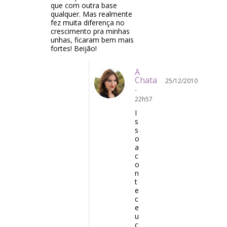
que com outra base
qualquer. Mas realmente
fez muita diferença no
crescimento pra minhas
unhas, ficaram bem mais
fortes! Beijão!
A
Chata
25/12/2010
-
22h57
I
s
s
o
a
c
o
n
t
e
c
e
u
c