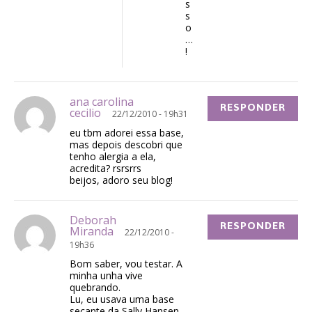
s
s
o
…
!
ana carolina
RESPONDER
cecilio
22/12/2010 - 19h31
eu tbm adorei essa base,
mas depois descobri que
tenho alergia a ela,
acredita? rsrsrrs
beijos, adoro seu blog!
Deborah
RESPONDER
Miranda
22/12/2010 -
19h36
Bom saber, vou testar. A
minha unha vive
quebrando.
Lu, eu usava uma base
secante da Sally Hansen,