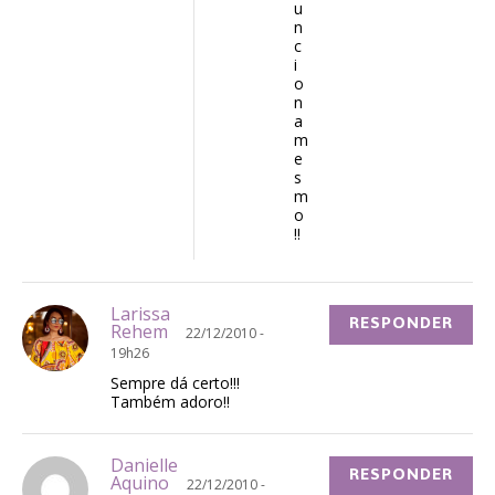
u
n
c
i
o
n
a
m
e
s
m
o
!!
Larissa
RESPONDER
Rehem
22/12/2010 -
19h26
Sempre dá certo!!!
Também adoro!!
Danielle
RESPONDER
Aquino
22/12/2010 -