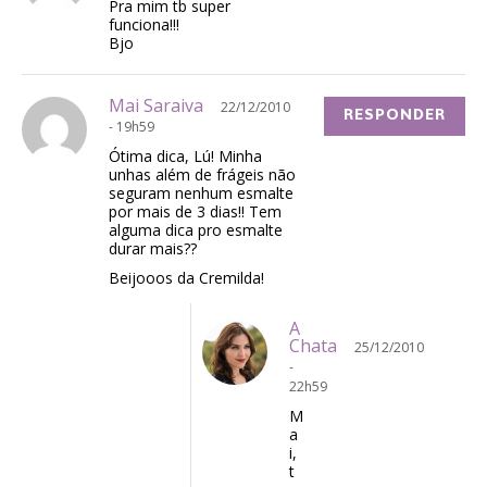
Pra mim tb super
funciona!!!
Bjo
Mai Saraiva
22/12/2010
RESPONDER
- 19h59
Ótima dica, Lú! Minha
unhas além de frágeis não
seguram nenhum esmalte
por mais de 3 dias!! Tem
alguma dica pro esmalte
durar mais??
Beijooos da Cremilda!
A
Chata
25/12/2010
-
22h59
M
a
i,
t