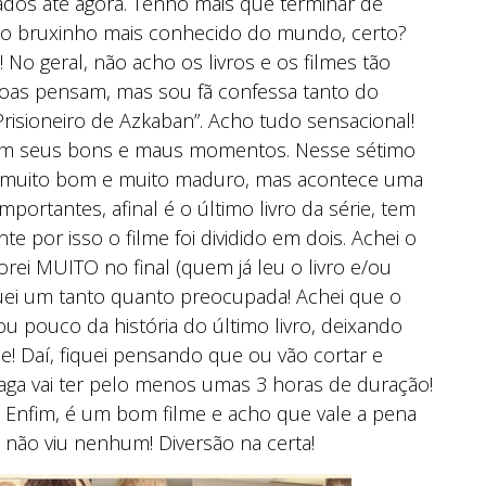
nçados até agora. Tenho mais que terminar de
re o bruxinho mais conhecido do mundo, certo?
o geral, não acho os livros e os filmes tão
oas pensam, mas sou fã confessa tanto do
 Prisioneiro de Azkaban”. Acho tudo sensacional!
 tem seus bons e maus momentos. Nesse sétimo
vro muito bom e muito maduro, mas acontece uma
portantes, afinal é o último livro da série, tem
e por isso o filme foi dividido em dois. Achei o
horei MUITO no final (quem já leu o livro e/ou
quei um tanto quanto preocupada! Achei que o
 pouco da história do último livro, deixando
me! Daí, fiquei pensando que ou vão cortar e
saga vai ter pelo menos umas 3 horas de duração!
! Enfim, é um bom filme e acho que vale a pena
da não viu nenhum! Diversão na certa!