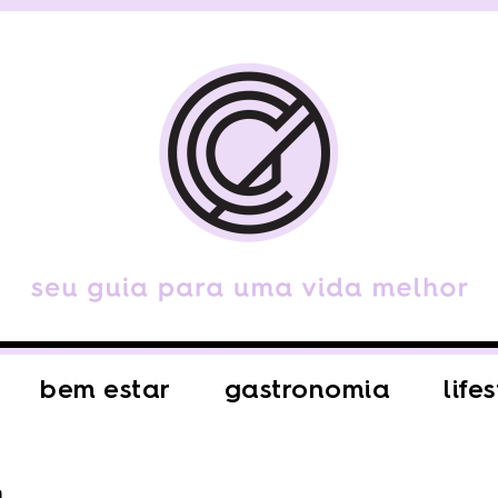
bem estar
gastronomia
life
a