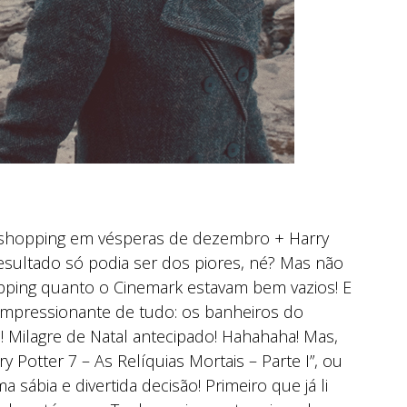
o shopping em vésperas de dezembro + Harry
esultado só podia ser dos piores, né? Mas não
opping quanto o Cinemark estavam bem vazios! E
s impressionante de tudo: os banheiros do
 Milagre de Natal antecipado! Hahahaha! Mas,
rry Potter 7 – As Relíquias Mortais – Parte I”, ou
sábia e divertida decisão! Primeiro que já li