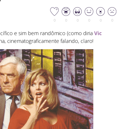
0
0
0
0
0
0
cífico e sim bem randômico (como diria
Vic
a, cinematograficamente falando, claro!