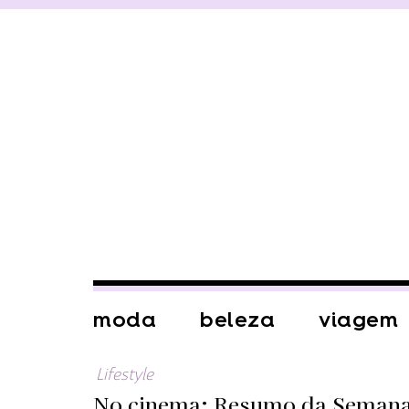
moda
beleza
viagem
Lifestyle
No cinema: Resumo da Seman