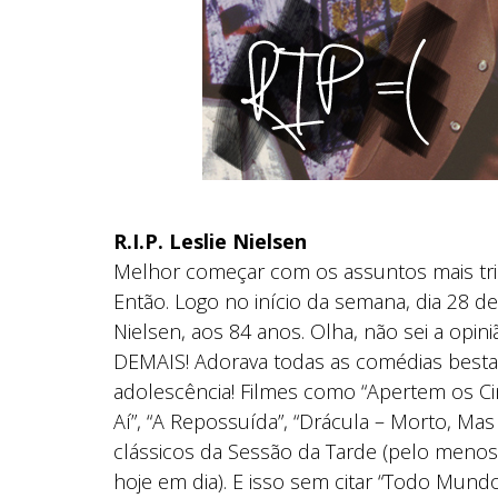
R.I.P. Leslie Nielsen
Melhor começar com os assuntos mais tris
Então. Logo no início da semana, dia 28 d
Nielsen, aos 84 anos. Olha, não sei a opini
DEMAIS! Adorava todas as comédias bestas
adolescência! Filmes como “Apertem os Cin
Aí”, “A Repossuída”, “Drácula – Morto, Mas 
clássicos da Sessão da Tarde (pelo meno
hoje em dia). E isso sem citar “Todo Mund