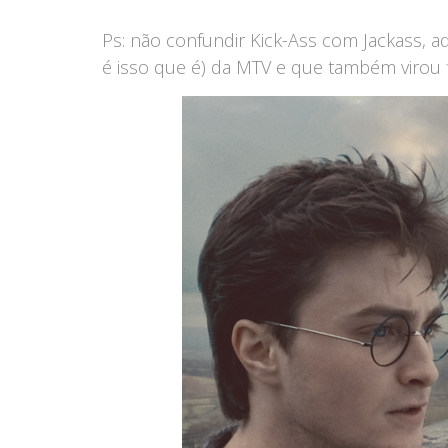
Ps: não confundir Kick-Ass com Jackass, 
é isso que é) da MTV e que também virou f