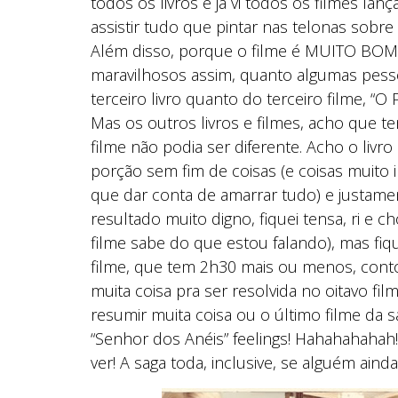
todos os livros e já vi todos os filmes la
assistir tudo que pintar nas telonas sob
Além disso, porque o filme é MUITO BOM! N
maravilhosos assim, quanto algumas pess
terceiro livro quanto do terceiro filme, “O
Mas os outros livros e filmes, acho que
filme não podia ser diferente. Acho o li
porção sem fim de coisas (e coisas muito im
que dar conta de amarrar tudo) e justament
resultado muito digno, fiquei tensa, ri e c
filme sabe do que estou falando), mas fi
filme, que tem 2h30 mais ou menos, contou
muita coisa pra ser resolvida no oitavo fil
resumir muita coisa ou o último filme da 
“Senhor dos Anéis” feelings! Hahahahahah
ver! A saga toda, inclusive, se alguém ain