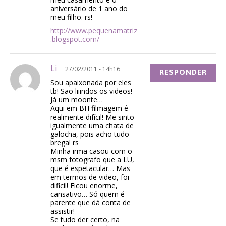
aniversário de 1 ano do
meu filho. rs!
http://www.pequenamatriz
.blogspot.com/
Li
27/02/2011 - 14h16
RESPONDER
Sou apaixonada por eles
tb! São liiindos os videos!
Já um moonte…
Aqui em BH filmagem é
realmente difícil! Me sinto
igualmente uma chata de
galocha, pois acho tudo
brega! rs
Minha irmã casou com o
msm fotografo que a LU,
que é espetacular… Mas
em termos de video, foi
dificil! Ficou enorme,
cansativo… Só quem é
parente que dá conta de
assistir!
Se tudo der certo, na