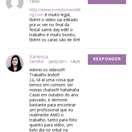
13h55
http://www.evolutionweddi
ng.com
é muito legal,
tbém! o vídeo sai editado
pra vc ver no final da
festa! same day edit! o
trabalho é muito bonito,
tbém! os caras são de BH!
Vanessa
RESPONDER
Iareke
28/02/2011 - 14h25
Adorei os vídeos!!!!
Trabalho lindo!!!
Lú, tá aí uma coisa que
temos em comum: ser
noivas chatas!!!! hahahaha
Casei em outubro do ano
passado, e demorei
bastante para encontrar
um profissional que eu
realmente AMO o
trabalho, tanto para foto
quanto para vídeo, um
belo dia no orkut na