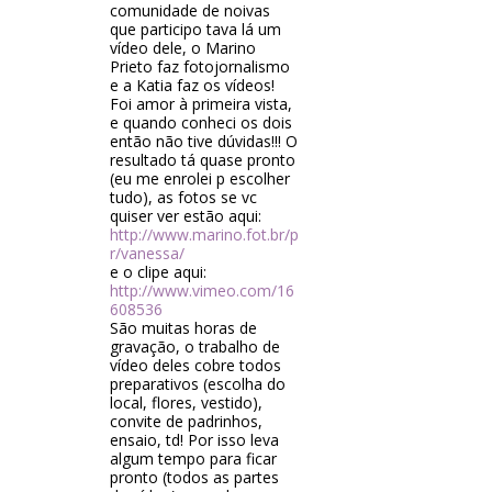
comunidade de noivas
que participo tava lá um
vídeo dele, o Marino
Prieto faz fotojornalismo
e a Katia faz os vídeos!
Foi amor à primeira vista,
e quando conheci os dois
então não tive dúvidas!!! O
resultado tá quase pronto
(eu me enrolei p escolher
tudo), as fotos se vc
quiser ver estão aqui:
http://www.marino.fot.br/p
r/vanessa/
e o clipe aqui:
http://www.vimeo.com/16
608536
São muitas horas de
gravação, o trabalho de
vídeo deles cobre todos
preparativos (escolha do
local, flores, vestido),
convite de padrinhos,
ensaio, td! Por isso leva
algum tempo para ficar
pronto (todos as partes