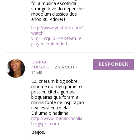
foi a musica escolhida
strange love do depenche
mode um classico dos
anos 80 .Adorei !
http://www.youtube.com/
watch?
v=nTEWjuioHzA&feature=
player_embedded
Luana
RESPONDER
Furtado
27/02/2011 -
12h48
Lu, criei um blog sobre
moda e no meu primeiro
post eu citei algumas
blogueiras que foram a
minha fonte de inspiração
e vc está entre elas.
Dá uma olhadinha:
http://www.mariamocoila.
blogspot.com
Beijos,