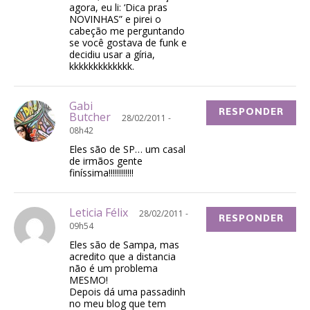
agora, eu li: ‘Dica pras
NOVINHAS” e pirei o
cabeção me perguntando
se você gostava de funk e
decidiu usar a gíria,
kkkkkkkkkkkkk.
Gabi
RESPONDER
Butcher
28/02/2011 -
08h42
Eles são de SP… um casal
de irmãos gente
finíssima!!!!!!!!!!!!
Leticia Félix
28/02/2011 -
RESPONDER
09h54
Eles são de Sampa, mas
acredito que a distancia
não é um problema
MESMO!
Depois dá uma passadinh
no meu blog que tem