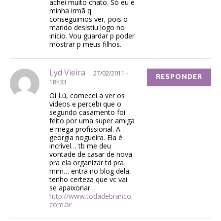
achei muito chato. Só eu e
minha irmã q
conseguimos ver, pois o
marido desistiu logo no
início. Vou guardar p poder
mostrar p meus filhos.
Lyd Vieira
27/02/2011 -
RESPONDER
18h33
Oi Lú, comecei a ver os
vídeos e percebi que o
segundo casamento foi
feito por uma super amiga
e mega profissional. A
georgia nogueira. Ela é
incrível… tb me deu
vontade de casar de nova
pra ela organizar td pra
mim… entra no blog dela,
tenho certeza que vc vai
se apaixonar…
http://www.todadebranco.
com.br