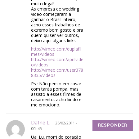
muito legal!
As empresa de wedding
video começaram a
ganhar o Brasil inteiro,
acho esses trabalhos de
extremo bom gosto e pra
quem quiser ver outros,
deixo aqui alguns links:
http://vimeo.com/duplafil
mes/videos
http://vimeo.com/aprilvide
o/videos
http://vimeo.com/user378
8335/videos
Ps.: Não penso em casar
com tanta pompa, mas
assisto a esses filmes de
casamento, acho liindo e
me emociono.
Dafne L.
28/02/2011 -
RESPONDER
00h45
Uai Lu, morri do coração