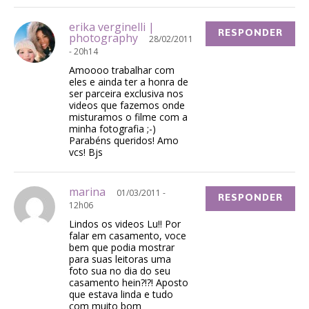
erika verginelli |
RESPONDER
photography
28/02/2011
- 20h14
Amoooo trabalhar com
eles e ainda ter a honra de
ser parceira exclusiva nos
videos que fazemos onde
misturamos o filme com a
minha fotografia ;-)
Parabéns queridos! Amo
vcs! Bjs
marina
01/03/2011 -
RESPONDER
12h06
Lindos os videos Lu!! Por
falar em casamento, voce
bem que podia mostrar
para suas leitoras uma
foto sua no dia do seu
casamento hein?!?! Aposto
que estava linda e tudo
com muito bom