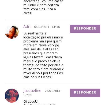
encantada…vou me casar
m junho e com certeza
farei com eles…fica a
dica!!!
Adri
04/03/2011 - 14h36
RESPONDER
Lu realmente a
localização pra eles não é
problema mais pra quem
mora em Nova York pq
eles são de lá alias são
brasileiros que moram
lá,eles fazem Brasil tbem
mais ai o preço se eleva
tbem,tudo feito por eles é
muito fofo é pra guardar e
rever depois por todos os
dias de suas vidas!
Jacqueline
27/03/2013 -
RESPONDER
17h05
Oi LuuuU!