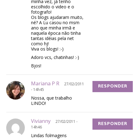
minha vez, já tenho
escolhido o video e o
fotografo!
Os blogs ajudaram muito,
né? A Lu casou no msm
ano que minha irmã e
naquela época não tinha
tantas idéias pela net
como hj!
Viva os blogs! :-)
Adoro vcs, chatinhas! :-)
Bjos!
Mariana P R
27/02/2011
RESPONDER
- 14h45
Nossa, que trabalho
LINDO!
Vivianny
27/02/2011 -
RESPONDER
14h46
Lindas folmagens