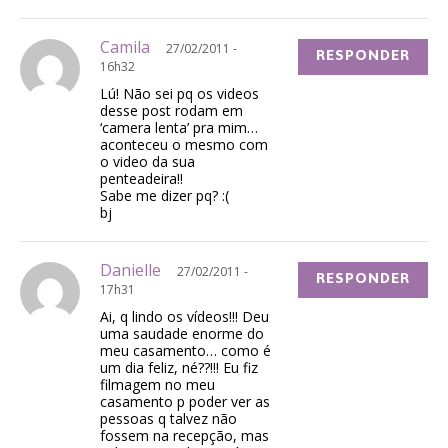
Camila
27/02/2011 -
RESPONDER
16h32
Lú! Não sei pq os videos
desse post rodam em
‘camera lenta’ pra mim…
aconteceu o mesmo com
o video da sua
penteadeira!!
Sabe me dizer pq? :(
bj
Danielle
27/02/2011 -
RESPONDER
17h31
Ai, q lindo os vídeos!!! Deu
uma saudade enorme do
meu casamento… como é
um dia feliz, né??!!! Eu fiz
filmagem no meu
casamento p poder ver as
pessoas q talvez não
fossem na recepção, mas