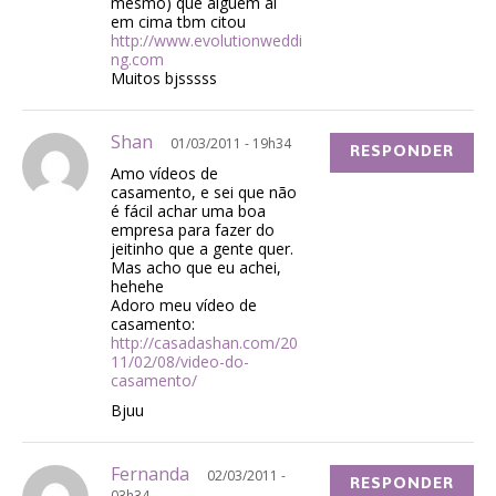
mesmo) que alguém aí
em cima tbm citou
http://www.evolutionweddi
ng.com
Muitos bjsssss
Shan
01/03/2011 - 19h34
RESPONDER
Amo vídeos de
casamento, e sei que não
é fácil achar uma boa
empresa para fazer do
jeitinho que a gente quer.
Mas acho que eu achei,
hehehe
Adoro meu vídeo de
casamento:
http://casadashan.com/20
11/02/08/video-do-
casamento/
Bjuu
Fernanda
02/03/2011 -
RESPONDER
03h34