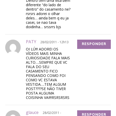
Dentro tem uma visã bem
diferente “do lado de
dentro” do casamento ne?
rsrsrs adorei o olhar
deles… ainda bem q eu ja
casei, se nao tava
doidinha… srssrrs bjs
PATY
28/02/2011 - 12h13
RESPONDER
OI LÚ!!! ADOREI OS
VÍDEOS MAIS MINHA
CURIOSIDADE FALA MAIS
ALTO….SEMPRE QUE VC
FALA DO SEU
CASAMENTO FICO
PENSANDO COMO FOI
COMO VC ESTAVA
VESTIDA….TEM ALGUM
POST????SE NÃO TIVER
POSTA ALGUMA
COISINHA VAI!!!RSRSRSRS
glauce
28/02/2011 -
RESPONDER