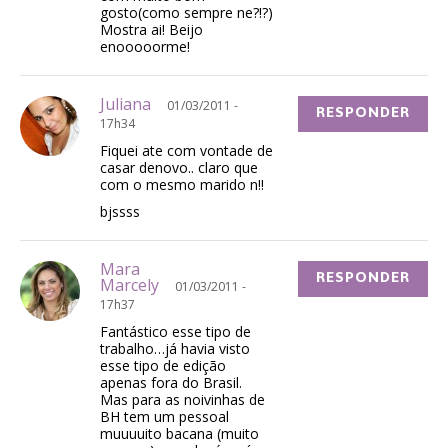
gosto(como sempre ne?!?)
Mostra ai! Beijo
enooooorme!
Juliana
01/03/2011 -
RESPONDER
17h34
Fiquei ate com vontade de
casar denovo.. claro que
com o mesmo marido n!!
bjssss
Mara
RESPONDER
Marcely
01/03/2011 -
17h37
Fantástico esse tipo de
trabalho…já havia visto
esse tipo de edição
apenas fora do Brasil.
Mas para as noivinhas de
BH tem um pessoal
muuuuito bacana (muito