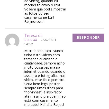
do vídeo), quando eu
receber te envio o link!
Vc bem que podia mostrar
as fotos do seu
casamento né Lú!!!
Beijinssssss
Teresa de
RESPONDER
Lisieux
28/02/2011 -
14h52
Muito boa a dica! Nunca
tinha visto vídeos com
tamanha qualidade e
criatividade. Sempre acho
muito coisa bacana na
internet quando quando o
assunto é fotografia, mas
vídeo, esse foi o primeiro.
Seria bem legal postar
sempre umas dicas para
“noivinhas”, é inspirador
até mesmo pra quem não
está com casamento
marcado! Hahaha Beijos!