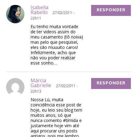
Isabella
RESPONDER
Rabello
27/02/2011 -
22h11
Eu tenho muita vontade
de ter videos assim do
meu casamento (tô noiva)
mas pelo que pesquisei,
eles são muuuito caros!
Infelizmente, acho que
não vou poder realizar
esse sonho…
Márcia
RESPONDER
Gabrielle
27/02/2011 -
22h13
Nossa Lú, muita
coincidência esse post de
hoje, eu leio seu blog tem
muitos anos, só que
nunca comento #tímida e
justamente hoje vim até
aqui procurar uns posts
antigos, pois me lembro