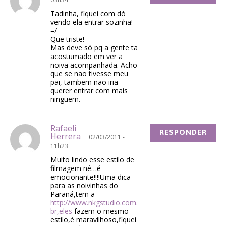
Tadinha, fiquei com dó
vendo ela entrar sozinha!
=/
Que triste!
Mas deve só pq a gente ta
acostumado em ver a
noiva acompanhada. Acho
que se nao tivesse meu
pai, tambem nao iria
querer entrar com mais
ninguem.
Rafaeli
RESPONDER
Herrera
02/03/2011 -
11h23
Muito lindo esse estilo de
filmagem né…é
emocionante!!!!Uma dica
para as noivinhas do
Paraná,tem a
http://www.nkgstudio.com.
br,eles
fazem o mesmo
estilo,é maravilhoso,fiquei