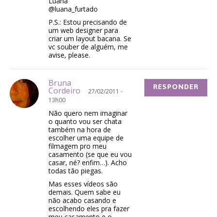
Luana
@luana_furtado
P.S.: Estou precisando de
um web designer para
criar um layout bacana. Se
vc souber de alguém, me
avise, please.
Bruna
RESPONDER
Cordeiro
27/02/2011 -
13h00
Não quero nem imaginar
o quanto vou ser chata
também na hora de
escolher uma equipe de
filmagem pro meu
casamento (se que eu vou
casar, né? enfim…). Acho
todas tão piegas.
Mas esses vídeos são
demais. Quem sabe eu
não acabo casando e
escolhendo eles pra fazer
meu casamento e o