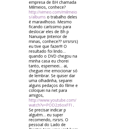
empresa de BH chamada
Milmeios, conhece?
http://vimeo.com/milmeio
s/albums
o trabalho deles
é maravilhoso. Mesmo
ficando caríssimo para
deslocar eles de Bh p
Nanuque (interior de
minas, conhece?? srrsrsrs)
eu tive que fazer!!! O
resultado foi lindo…
quando o DVD chegou na
minha casa eu chorei
tanto, esperneei… ai,
cheguei me emocionar só
de lembrar. Se quiser dar
uma olhadinha, separei
alguns pedaços do filme e
coloquei na net para
amigos,
http://www.youtube.com/
watch?v=POD2z6oxFFI
.
Se precisar indicar p
alguém… eu super
recomendo, rsrsrs. O
pessoal do Lado de