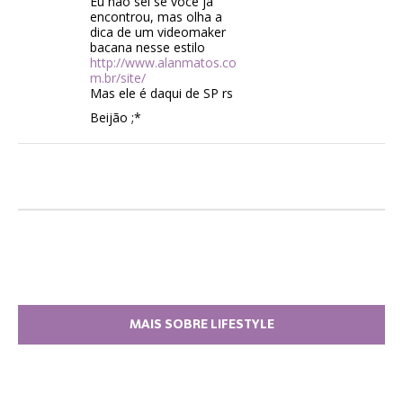
Eu não sei se você já
encontrou, mas olha a
dica de um videomaker
bacana nesse estilo
http://www.alanmatos.co
m.br/site/
Mas ele é daqui de SP rs
Beijão ;*
MAIS SOBRE LIFESTYLE