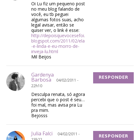
Oi Lu fiz um pequeno post
no meu blog falando de
você, eu tb peguei
algumas fotos suas, acho
legal avisar, então se
quiser ver, o link é esse:
http://depoisquevocesefoi.
blogspot.com/2011/02/ela
-e-linda-e-eu-morro-de-
inveja-lu.html
Mil Beijos
Gardenya
RESPONDER
Barbosa
04/02/2011 -
22h10
Desculpa renata, só agora
percebi que o post é seu…
foi mal, mas avisa pra Lu
pra mim.
Bejosss
Julia Falci
04/02/2011 -
RESPONDER
23h22