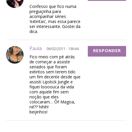
Confesso que fico numa
preguiçinha para
acompanhar séries
‘extintas’, mas essa parece
ser interessante. Gostei da
dica.
Paula
06/02/2011 - 18h44
RESPONDER
Fico meio com pé atrás
de começar a assistir
seriados que foram
extintos sem terem tido
um fim decente desde que
assisti Lipstick Jungle e
fiquei loooouca da vida
com aquele fim sem
noção que eles
colocaram… Ô!! Magoa,
né?? hihih!
beijinhos!