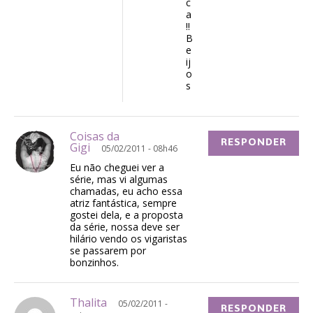
c
a
!!
B
e
ij
o
s
Coisas da
RESPONDER
Gigi
05/02/2011 - 08h46
Eu não cheguei ver a
série, mas vi algumas
chamadas, eu acho essa
atriz fantástica, sempre
gostei dela, e a proposta
da série, nossa deve ser
hilário vendo os vigaristas
se passarem por
bonzinhos.
Thalita
05/02/2011 -
RESPONDER