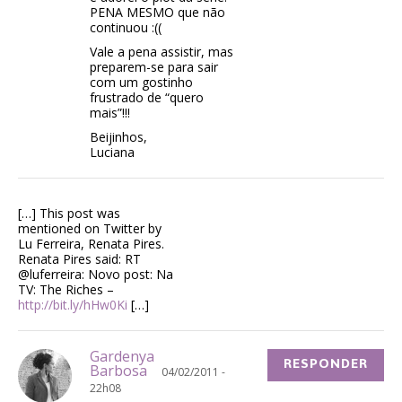
PENA MESMO que não
continuou :((
Vale a pena assistir, mas
preparem-se para sair
com um gostinho
frustrado de “quero
mais”!!!
Beijinhos,
Luciana
[…] This post was
mentioned on Twitter by
Lu Ferreira, Renata Pires.
Renata Pires said: RT
@luferreira: Novo post: Na
TV: The Riches –
http://bit.ly/hHw0Ki
[…]
Gardenya
RESPONDER
Barbosa
04/02/2011 -
22h08