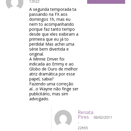
12h22
A segunda temporada ta
passando na FX aos
domingos 1h, mas eu
nem to acompanhando
porque faz tanto tempo
desde que eles exibiram a
primeira que eu já to
perdida! Mas achei uma
série bem divertida e
original.
A Minnie Driver foi
indicada ao Emmy e ao
Globo de Ouro de melhor
atriz dramática por esse
papel, sabia?
Fazendo uma correção
aí…o Wayne não finge ser
publicitário, mas sim
advogado.
Renata
Pires
06/02/2011
-
22h55