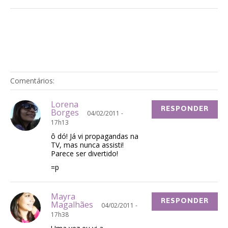
Comentários:
Lorena
RESPONDER
Borges
04/02/2011 -
17h13
ô dó! Já vi propagandas na
TV, mas nunca assisti!
Parece ser divertido!
=p
Mayra
RESPONDER
Magalhães
04/02/2011 -
17h38