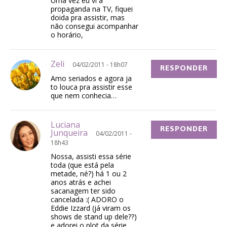
Uma vez eu vi a
propaganda na TV, fiquei
doida pra assistir, mas
não consegui acompanhar
o horário,
Zeli
04/02/2011 - 18h07
RESPONDER
Amo seriados e agora ja
to louca pra assistir esse
que nem conhecia…
Luciana
RESPONDER
Junqueira
04/02/2011 -
18h43
Nossa, assisti essa série
toda (que está pela
metade, né?) há 1 ou 2
anos atrás e achei
sacanagem ter sido
cancelada :( ADORO o
Eddie Izzard (já viram os
shows de stand up dele??)
e adorei o plot da série.