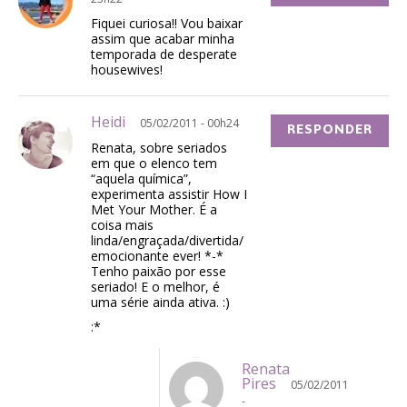
Fiquei curiosa!! Vou baixar
assim que acabar minha
temporada de desperate
housewives!
Heidi
05/02/2011 - 00h24
RESPONDER
Renata, sobre seriados
em que o elenco tem
“aquela química”,
experimenta assistir How I
Met Your Mother. É a
coisa mais
linda/engraçada/divertida/
emocionante ever! *-*
Tenho paixão por esse
seriado! E o melhor, é
uma série ainda ativa. :)
:*
Renata
Pires
05/02/2011
-