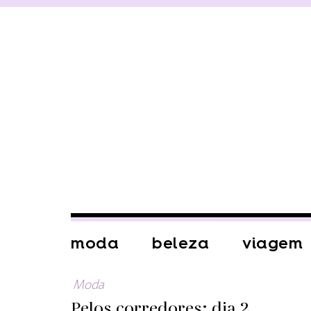
moda
beleza
viagem
Moda
Pelos corredores: dia 2