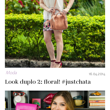
Moda
16.04.2014
Look duplo 2: floral! #justchata