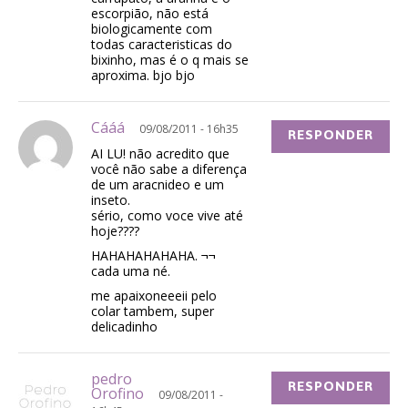
escorpião, não está
biologicamente com
todas caracteristicas do
bixinho, mas é o q mais se
aproxima. bjo bjo
Cááá
09/08/2011 - 16h35
RESPONDER
AI LU! não acredito que
você não sabe a diferença
de um aracnideo e um
inseto.
sério, como voce vive até
hoje????
HAHAHAHAHAHA. ¬¬
cada uma né.
me apaixoneeeii pelo
colar tambem, super
delicadinho
pedro
RESPONDER
Orofino
09/08/2011 -