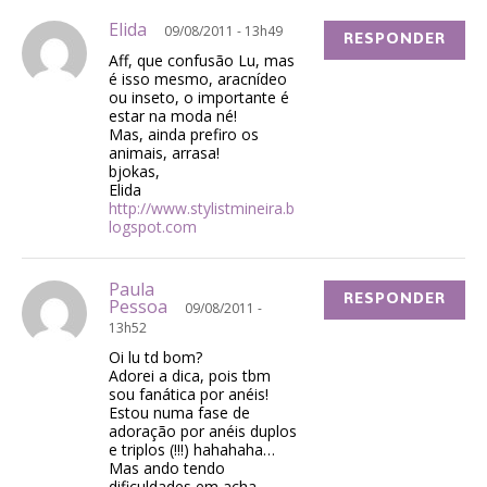
Elida
09/08/2011 - 13h49
RESPONDER
Aff, que confusão Lu, mas
é isso mesmo, aracnídeo
ou inseto, o importante é
estar na moda né!
Mas, ainda prefiro os
animais, arrasa!
bjokas,
Elida
http://www.stylistmineira.b
logspot.com
Paula
RESPONDER
Pessoa
09/08/2011 -
13h52
Oi lu td bom?
Adorei a dica, pois tbm
sou fanática por anéis!
Estou numa fase de
adoração por anéis duplos
e triplos (!!!) hahahaha…
Mas ando tendo
dificuldades em acha –