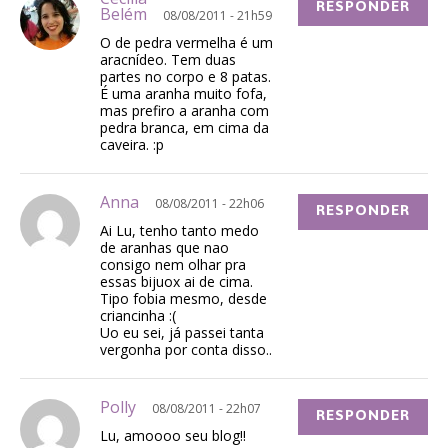
RESPONDER
Belém
08/08/2011 - 21h59
O de pedra vermelha é um
aracnídeo. Tem duas
partes no corpo e 8 patas.
É uma aranha muito fofa,
mas prefiro a aranha com
pedra branca, em cima da
caveira. :p
Anna
08/08/2011 - 22h06
RESPONDER
Ai Lu, tenho tanto medo
de aranhas que nao
consigo nem olhar pra
essas bijuox ai de cima.
Tipo fobia mesmo, desde
criancinha :(
Uo eu sei, já passei tanta
vergonha por conta disso..
Polly
08/08/2011 - 22h07
RESPONDER
Lu, amoooo seu blog!!