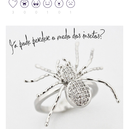
3
0
0
1
0
1