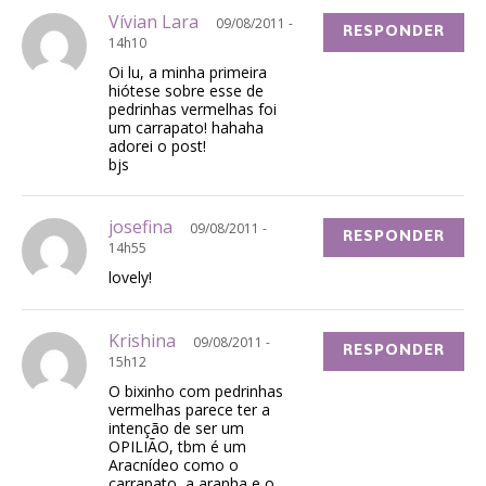
Vívian Lara
09/08/2011 -
RESPONDER
14h10
Oi lu, a minha primeira
hiótese sobre esse de
pedrinhas vermelhas foi
um carrapato! hahaha
adorei o post!
bjs
josefina
09/08/2011 -
RESPONDER
14h55
lovely!
Krishina
09/08/2011 -
RESPONDER
15h12
O bixinho com pedrinhas
vermelhas parece ter a
intenção de ser um
OPILIÃO, tbm é um
Aracnídeo como o
carrapato, a aranha e o