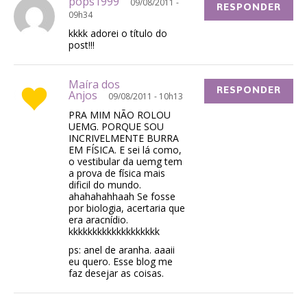
pops1999
09/08/2011 -
RESPONDER
09h34
kkkk adorei o título do
post!!!
Maíra dos
RESPONDER
Anjos
09/08/2011 - 10h13
PRA MIM NÃO ROLOU
UEMG. PORQUE SOU
INCRIVELMENTE BURRA
EM FÍSICA. E sei lá como,
o vestibular da uemg tem
a prova de física mais
dificil do mundo.
ahahahahhaah Se fosse
por biologia, acertaria que
era aracnídio.
kkkkkkkkkkkkkkkkkkk
ps: anel de aranha. aaaii
eu quero. Esse blog me
faz desejar as coisas.