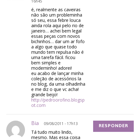
16h45
é, realmente as caveiras
não são um probleminha
só seu, essa febre louca
ainda rola aqui pelo rio de
janeiro… achei bem legal
essas peças com novos
bichinhos… dar um ar fofo
a algo que quase todo
mundo tem repulsa não é
uma tarefa fácil. ficou
bem simples e
moderninho! adorei!
eu acabo de lançar minha
coleção de acessórios la
no blog, da uma olhadinha
e me diz o que vc acha!
grande beijo!
http://pedroorofino.blogsp
ot.com
Bia
09/08/2011 - 17h13
RESPONDER
Tá tudo muito lindo,
mesmo. Mas essa coisa