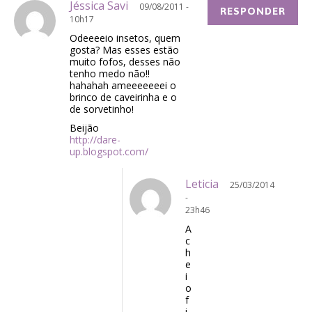
Jéssica Savi
09/08/2011 -
RESPONDER
10h17
Odeeeeio insetos, quem
gosta? Mas esses estão
muito fofos, desses não
tenho medo não!!
hahahah ameeeeeeei o
brinco de caveirinha e o
de sorvetinho!
Beijão
http://dare-
up.blogspot.com/
Leticia
25/03/2014
-
23h46
A
c
h
e
i
o
f
i