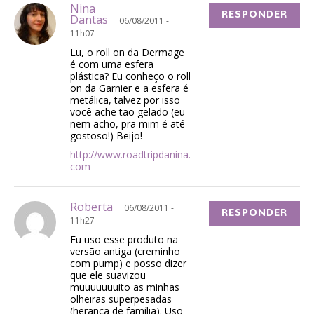
Nina
RESPONDER
Dantas
06/08/2011 -
11h07
Lu, o roll on da Dermage
é com uma esfera
plástica? Eu conheço o roll
on da Garnier e a esfera é
metálica, talvez por isso
você ache tão gelado (eu
nem acho, pra mim é até
gostoso!) Beijo!
http://www.roadtripdanina.
com
Roberta
06/08/2011 -
RESPONDER
11h27
Eu uso esse produto na
versão antiga (creminho
com pump) e posso dizer
que ele suavizou
muuuuuuuito as minhas
olheiras superpesadas
(herança de família). Uso