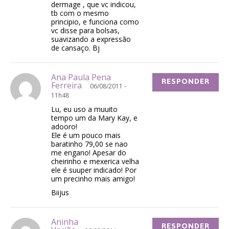
dermage , que vc indicou,
tb com o mesmo
principio, e funciona como
vc disse para bolsas,
suavizando a expressão
de cansaço. Bj
Ana Paula Pena
RESPONDER
Ferreira
06/08/2011 -
11h48
Lu, eu uso a muuito
tempo um da Mary Kay, e
adooro!
Ele é um pouco mais
baratinho 79,00 se nao
me engano! Apesar do
cheirinho e mexerica velha
ele é suuper indicado! Por
um precinho mais amigo!
Biijus
Aninha
RESPONDER