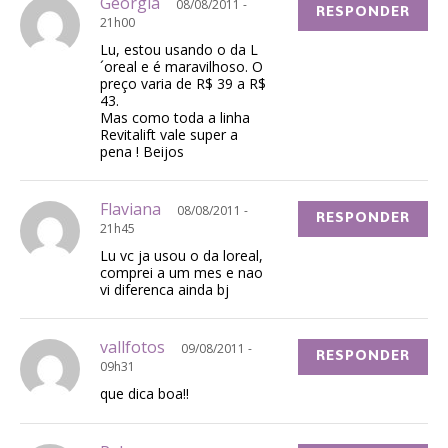
Georgia
08/08/2011 -
RESPONDER
21h00
Lu, estou usando o da L
´oreal e é maravilhoso. O
preço varia de R$ 39 a R$
43.
Mas como toda a linha
Revitalift vale super a
pena ! Beijos
Flaviana
08/08/2011 -
RESPONDER
21h45
Lu vc ja usou o da loreal,
comprei a um mes e nao
vi diferenca ainda bj
vallfotos
09/08/2011 -
RESPONDER
09h31
que dica boa!!