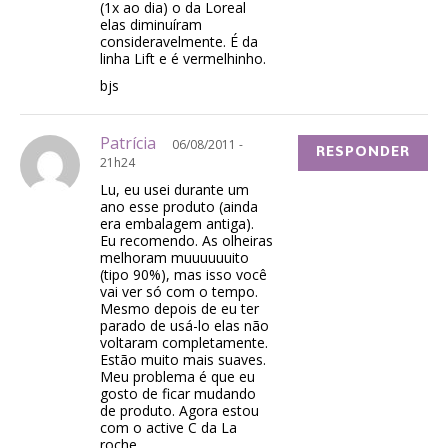
(1x ao dia) o da Loreal
elas diminuíram
consideravelmente. É da
linha Lift e é vermelhinho.
bjs
Patrícia
06/08/2011 -
RESPONDER
21h24
Lu, eu usei durante um
ano esse produto (ainda
era embalagem antiga).
Eu recomendo. As olheiras
melhoram muuuuuuito
(tipo 90%), mas isso você
vai ver só com o tempo.
Mesmo depois de eu ter
parado de usá-lo elas não
voltaram completamente.
Estão muito mais suaves.
Meu problema é que eu
gosto de ficar mudando
de produto. Agora estou
com o active C da La
roche.