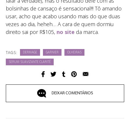
falar a verdade), mas o resultado dele com as
bolsinhas de cansaço é sensacional!!! Tô amando
usar, acho que acabo usando mais do que duas
vezes ao dia, heheh… A cara de quem dormiu
direito sai por R$105,
no site
da marca.
TAGS:
DERMAGE
GARNIER
OLHEIRAS
SERUM SUAVIZANTE CLARITÉ
DEIXAR COMENTÁRIOS