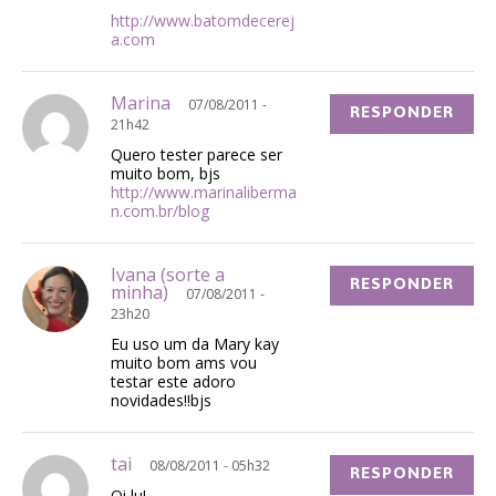
http://www.batomdecerej
a.com
Marina
07/08/2011 -
RESPONDER
21h42
Quero tester parece ser
muito bom, bjs
http://www.marinaliberma
n.com.br/blog
Ivana (sorte a
RESPONDER
minha)
07/08/2011 -
23h20
Eu uso um da Mary kay
muito bom ams vou
testar este adoro
novidades!!bjs
tai
08/08/2011 - 05h32
RESPONDER
Oi lu!