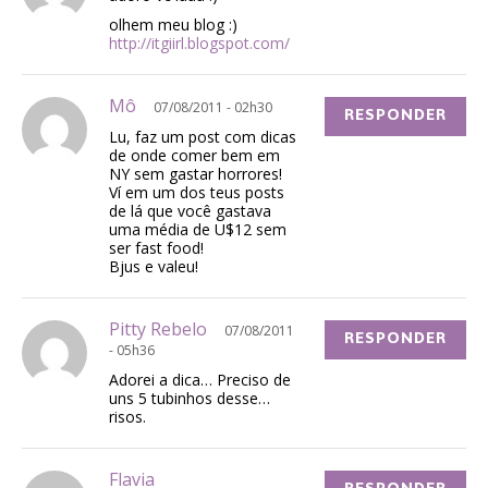
olhem meu blog :)
http://itgiirl.blogspot.com/
Mô
07/08/2011 - 02h30
RESPONDER
Lu, faz um post com dicas
de onde comer bem em
NY sem gastar horrores!
Ví em um dos teus posts
de lá que você gastava
uma média de U$12 sem
ser fast food!
Bjus e valeu!
Pitty Rebelo
07/08/2011
RESPONDER
- 05h36
Adorei a dica… Preciso de
uns 5 tubinhos desse…
risos.
Flavia