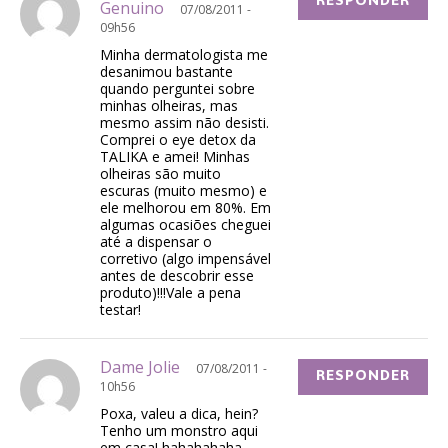
RESPONDER
Genuino
07/08/2011 -
09h56
Minha dermatologista me
desanimou bastante
quando perguntei sobre
minhas olheiras, mas
mesmo assim não desisti.
Comprei o eye detox da
TALIKA e amei! Minhas
olheiras são muito
escuras (muito mesmo) e
ele melhorou em 80%. Em
algumas ocasiões cheguei
até a dispensar o
corretivo (algo impensável
antes de descobrir esse
produto)!!!Vale a pena
testar!
Dame Jolie
07/08/2011 -
RESPONDER
10h56
Poxa, valeu a dica, hein?
Tenho um monstro aqui
em casa! hahahahaha…