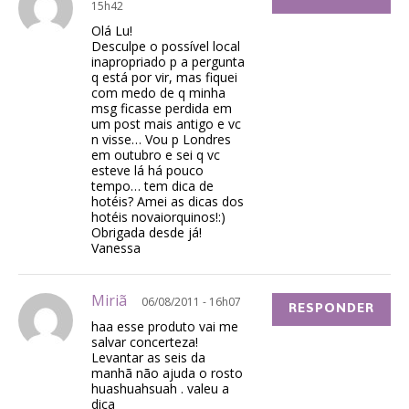
15h42
Olá Lu!
Desculpe o possível local
inapropriado p a pergunta
q está por vir, mas fiquei
com medo de q minha
msg ficasse perdida em
um post mais antigo e vc
n visse… Vou p Londres
em outubro e sei q vc
esteve lá há pouco
tempo… tem dica de
hotéis? Amei as dicas dos
hotéis novaiorquinos!:)
Obrigada desde já!
Vanessa
Miriã
06/08/2011 - 16h07
RESPONDER
haa esse produto vai me
salvar concerteza!
Levantar as seis da
manhã não ajuda o rosto
huashuahsuah . valeu a
dica