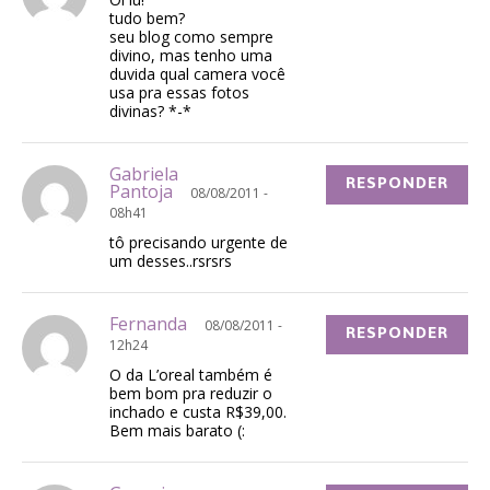
tudo bem?
seu blog como sempre
divino, mas tenho uma
duvida qual camera você
usa pra essas fotos
divinas? *-*
Gabriela
RESPONDER
Pantoja
08/08/2011 -
08h41
tô precisando urgente de
um desses..rsrsrs
Fernanda
08/08/2011 -
RESPONDER
12h24
O da L’oreal também é
bem bom pra reduzir o
inchado e custa R$39,00.
Bem mais barato (: