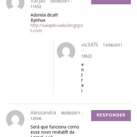
Varjão
06/08/2011 -
11h52
Adoreia dica!!!
Bjinhux
http://saiaplissada.blogspo
t.com
vic3475
13/08/2011
-
18h22
e
n
t
r
e
i
Alessandra
06/08/2011 -
RESPONDER
12h08
Será que funciona como
esse novo revitalift da