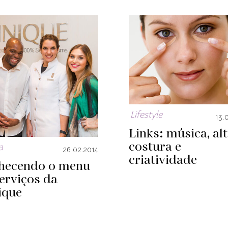
Lifestyle
13.
Links: música, al
costura e
a
26.02.2014
criatividade
hecendo o menu
erviços da
ique