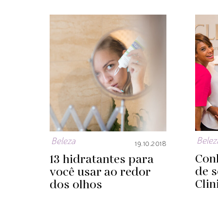
Belez
Beleza
19.10.2018
Con
13 hidratantes para
de s
você usar ao redor
Clin
dos olhos