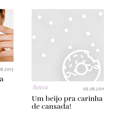
08.2013
ta
Beleza
06.08.2011
Um beijo pra carinha
de cansada!