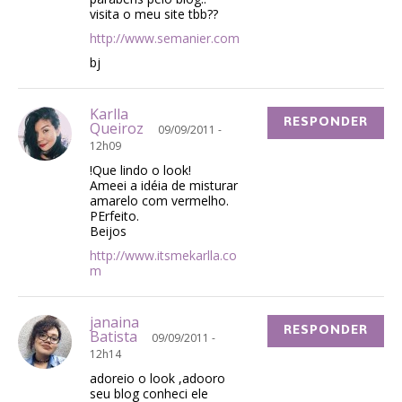
visita o meu site tbb??
http://www.semanier.com
bj
Karlla
RESPONDER
Queiroz
09/09/2011 -
12h09
!Que lindo o look!
Ameei a idéia de misturar
amarelo com vermelho.
PErfeito.
Beijos
http://www.itsmekarlla.co
m
janaina
RESPONDER
Batista
09/09/2011 -
12h14
adoreio o look ,adooro
seu blog conheci ele