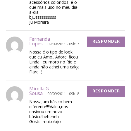
acessórios coloridos, é o
que mais uso no meu dia-
a-dia.
bJUssssssssss
Ju Moreira
Fernanda
RESPONDER
Lopes
09/09/2011 - 09h17
Nossa é o tipo de look
que eu Amo.. Adorei ficou
Linda ! eu moro no Rio e
ainda não achei uma calça
Flare :(
Mirella G
RESPONDER
Sousa
09/09/2011 - 09h18
Nossa,um básico bem
diferente!!!!Valeu,nos
ensinou um novo
básico!heheheh
Gostei muito!bjo