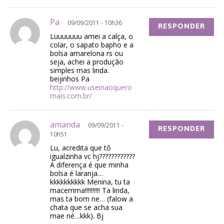
Pa
09/09/2011 - 10h36
RESPONDER
Luuuuuuu amei a calça, o
colar, o sapato bapho e a
bolsa amarelona rs ou
seja, achei a produção
simples mas linda.
beijinhos Pa
http://www.useinaoquero
mais.com.br/
amanda
09/09/2011 -
RESPONDER
10h51
Lu, acredita que tô
igualzinha vc hj????????????
A diferença é que minha
bolsa é laranja…
kkkkkkkkkk Menina, tu ta
macerrima!!!!!!!!!! Ta linda,
mas ta bom ne… (falow a
chata que se acha sua
mae né…kkk). Bj