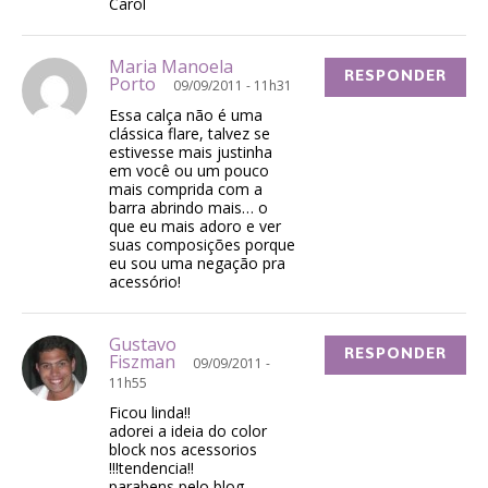
Carol
Maria Manoela
RESPONDER
Porto
09/09/2011 - 11h31
Essa calça não é uma
clássica flare, talvez se
estivesse mais justinha
em você ou um pouco
mais comprida com a
barra abrindo mais… o
que eu mais adoro e ver
suas composições porque
eu sou uma negação pra
acessório!
Gustavo
RESPONDER
Fiszman
09/09/2011 -
11h55
Ficou linda!!
adorei a ideia do color
block nos acessorios
!!!tendencia!!
parabens pelo blog..