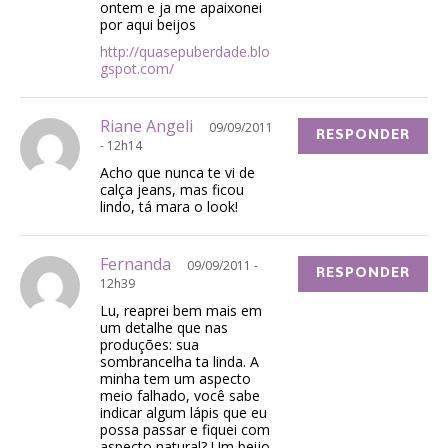
ontem e ja me apaixonei
por aqui beijos
http://quasepuberdade.blo
gspot.com/
Riane Angeli
09/09/2011
RESPONDER
- 12h14
Acho que nunca te vi de
calça jeans, mas ficou
lindo, tá mara o look!
Fernanda
09/09/2011 -
RESPONDER
12h39
Lu, reaprei bem mais em
um detalhe que nas
produções: sua
sombrancelha ta linda. A
minha tem um aspecto
meio falhado, você sabe
indicar algum lápis que eu
possa passar e fiquei com
aspecto natural? Um beijo