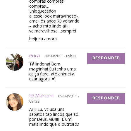
compras compras
compras…
Enloquecedor!
ai esse look maravilhoso-
ameii os anos 70 voltando
– acho mto lindo aiiii
vc maravilhosa…sempre!
beijoca amora
érica
09/09/2011 - 09h31
RESPONDER
Tá lindona! Bem
magrinha! Eu tenho uma
calça flare, até animei a
usar agora! =)
Fê Marconi
09/09/2011 -
RESPONDER
09h33
Aiiiii Lu, vc usa uns
sapatos tão lindos que só
por Deus, viu!!!!!!! É um
mais lindo que o outro!! ;D