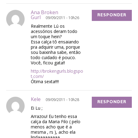
Ana Broken
RESPONDER
Gurl
09/09/2011 - 10h26
Realmente Lú os
acessórios deram todo
um toque hein?
Essa calça tô ensaiando
pra adquirir uma, porque
sou baixinha sabe, então
todo cuidado é pouco.
Você, ficou gata!!
http://brokengurls.blogspo
t.com/
Ótima sexta!!!!
Kele
09/09/2011 - 10h28
RESPONDER
Ei Lu ;
Arrazou! Eu tenho essa
calça da Maria Filo ( pelo
menos acho que é a
mesma , rs ), acho ela
lindaaaaaaaaa …