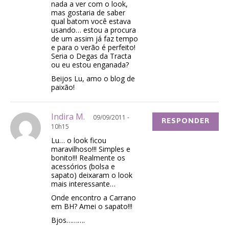
nada a ver com o look,
mas gostaria de saber
qual batom você estava
usando… estou a procura
de um assim já faz tempo
e para o verão é perfeito!
Seria o Degas da Tracta
ou eu estou enganada?
Beijos Lu, amo o blog de
paixão!
Indira M.
09/09/2011 -
RESPONDER
10h15
Lu… o look ficou
maravilhoso!!! Simples e
bonito!!! Realmente os
acessórios (bolsa e
sapato) deixaram o look
mais interessante…
Onde encontro a Carrano
em BH? Amei o sapato!!!
Bjos……….