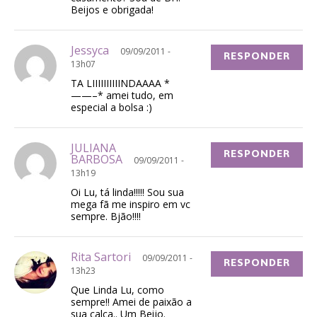
Beijos e obrigada!
Jessyca
09/09/2011 -
RESPONDER
13h07
TA LIIIIIIIIIINDAAAA *
——–* amei tudo, em
especial a bolsa :)
JULIANA
RESPONDER
BARBOSA
09/09/2011 -
13h19
Oi Lu, tá linda!!!!! Sou sua
mega fã me inspiro em vc
sempre. Bjão!!!!
Rita Sartori
09/09/2011 -
RESPONDER
13h23
Que Linda Lu, como
sempre!! Amei de paixão a
sua calça.. Um Beijo.