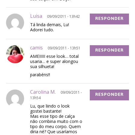
Luisa
09/09/2011 - 13h42
RESPONDER
Tá linda demais, Lu!
Adorei tudo.
camis
09/09/2011 - 13h51
RESPONDER
AMEIIIII esse look… total
usaria… e super alongou
sua silhueta!
parabéns!!
Carolina M.
09/09/2011 -
RESPONDER
13h54
Lu, que liindo o look
gostei bastante!
Mas esse tipo de calça
não combina muito com o
tipo do meu corpo. Quem
diria né? Que usaríamos