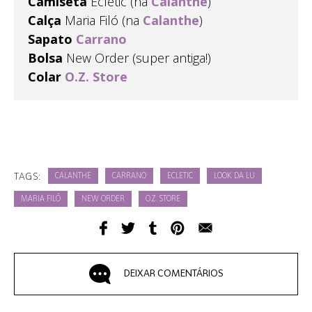
Camiseta
Ecletic (na
Calanthe
)
Calça
Maria Filó (na
Calanthe
)
Sapato
Carrano
Bolsa
New Order (super antiga!)
Colar
O.Z. Store
TAGS:
CALANTHE
CARRANO
ECLETIC
LOOK DA LU
MARIA FILÓ
NEW ORDER
O.Z. STORE
DEIXAR COMENTÁRIOS