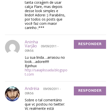
tanta coragem de usar
calça Flare, mas depois
desse look simples e
lindo!! Adorei :) Parabéns,
por todos os posts que
você faz com maior
carinho ;***
Aninha
RESPONDER
Varjão
09/09/2011 -
09h56
Lu sua linda….arrasou no
look….adorei!!!!!
Bjinhux
http://saiaplissada.blogspo
t.com
Andréia
09/09/2011 -
RESPONDER
09h56
Sobre o tal comentário
que vc postou no twitter:
Vc realmente está