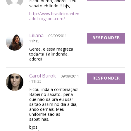
Ficou otimo, adorei…seu
sapato eh lindo !!! bjs,
http://www.brasileiroanten
ado.blogspot.com/
Liliana
09/09/2011 -
RESPONDER
11h15
Gente, e essa magreza
toda?rs! Ta lindonda,
adorei!
Carol Burok
09/09/2011
RESPONDER
- 11h25
Ficou linda a combinação!
Babei no sapato.. pena
que não dá pra eu usar
saltão assim no dia a dia,
ando demais. Meu
uniforme são as
sapatilhas.
bjos,