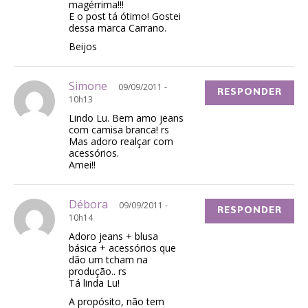
magérrima!!!
E o post tá ótimo! Gostei
dessa marca Carrano.
Beijos
Simone
09/09/2011 -
RESPONDER
10h13
Lindo Lu. Bem amo jeans
com camisa branca! rs
Mas adoro realçar com
acessórios.
Amei!!
Débora
09/09/2011 -
RESPONDER
10h14
Adoro jeans + blusa
básica + acessórios que
dão um tcham na
produção.. rs
Tá linda Lu!
A propósito, não tem