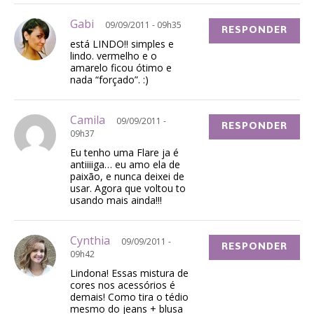
Gabi
09/09/2011 - 09h35
RESPONDER
está LINDO!! simples e
lindo. vermelho e o
amarelo ficou ótimo e
nada “forçado”. :)
Camila
09/09/2011 -
RESPONDER
09h37
Eu tenho uma Flare ja é
antiiiiga… eu amo ela de
paixão, e nunca deixei de
usar. Agora que voltou to
usando mais ainda!!!
Cynthia
09/09/2011 -
RESPONDER
09h42
Lindona! Essas mistura de
cores nos acessórios é
demais! Como tira o tédio
mesmo do jeans + blusa