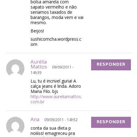
bolsa amarela com
sapato vermelho e não
seriamos taxados de
barangos, moda vem e vai
mesmo.
Beijos!
sushicomcha.wordpress.c
om
Aurélia
RESPONDER
Mattos
09/09/2011 -
14h39
Lu, tu é incrivel guria! A
calça jeans é linda. Adoro
Maria Filo. bjs
http://www.aureliamattos.
com.br
Ana
09/09/2011 - 14h52
RESPONDER
conta da sua dieta p
noiiiss! emagreceu pra