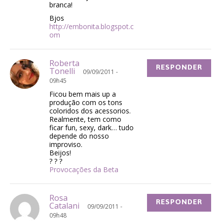
branca!
Bjos
http://embonita.blogspot.c
om
Roberta
RESPONDER
Tonelli
09/09/2011 -
09h45
Ficou bem mais up a
produção com os tons
coloridos dos acessorios.
Realmente, tem como
ficar fun, sexy, dark… tudo
depende do nosso
improviso.
Beijos!
? ? ?
Provocações da Beta
Rosa
RESPONDER
Catalani
09/09/2011 -
09h48