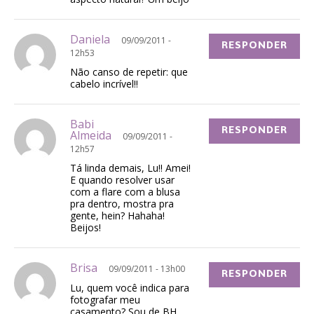
Daniela
09/09/2011 -
RESPONDER
12h53
Não canso de repetir: que
cabelo incrível!!
Babi
RESPONDER
Almeida
09/09/2011 -
12h57
Tá linda demais, Lu!! Amei!
E quando resolver usar
com a flare com a blusa
pra dentro, mostra pra
gente, hein? Hahaha!
Beijos!
Brisa
09/09/2011 - 13h00
RESPONDER
Lu, quem você indica para
fotografar meu
casamento? Sou de BH.