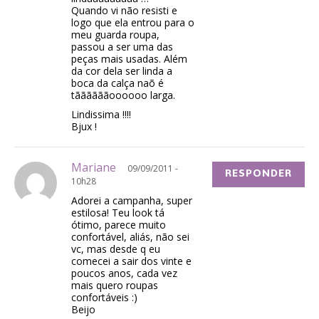
Quando vi não resisti e
logo que ela entrou para o
meu guarda roupa,
passou a ser uma das
peças mais usadas. Além
da cor dela ser linda a
boca da calça naõ é
tããããããoooooo larga.
Lindissima !!!!
Bjux !
Mariane
09/09/2011 -
RESPONDER
10h28
Adorei a campanha, super
estilosa! Teu look tá
ótimo, parece muito
confortável, aliás, não sei
vc, mas desde q eu
comecei a sair dos vinte e
poucos anos, cada vez
mais quero roupas
confortáveis :)
Beijo