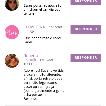
RESPONDER
Esses porta retratos são
um charme! Um dia vou
ter um!
I LOVE PINK
18/10/2011
RESPONDER
- 11h09
Esse cor de rosa é lindo!
Gamei!
Roberta
RESPONDER
Tonelli
18/10/2011 -
11h13
Adorei, Lu! Super divertida
a dica e muito diferente,
afinal, porta retrato pode
ser muito legal (como
esse) ou sem graça
(como geralmente a gente
acha por ae…)
Beijosss