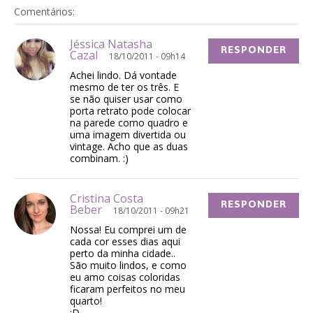
Comentários:
Jéssica Natasha
RESPONDER
Cazal
18/10/2011 - 09h14
Achei lindo. Dá vontade
mesmo de ter os três. E
se não quiser usar como
porta retrato pode colocar
na parede como quadro e
uma imagem divertida ou
vintage. Acho que as duas
combinam. :)
Cristina Costa
RESPONDER
Beber
18/10/2011 - 09h21
Nossa! Eu comprei um de
cada cor esses dias aqui
perto da minha cidade..
São muito lindos, e como
eu amo coisas coloridas
ficaram perfeitos no meu
quarto!
:D