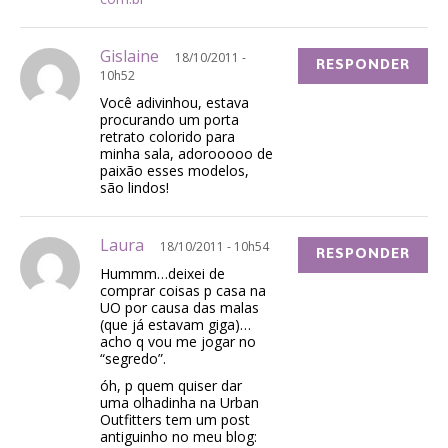
Gislaine
18/10/2011 -
RESPONDER
10h52
Você adivinhou, estava
procurando um porta
retrato colorido para
minha sala, adorooooo de
paixão esses modelos,
são lindos!
Laura
18/10/2011 - 10h54
RESPONDER
Hummm…deixei de
comprar coisas p casa na
UO por causa das malas
(que já estavam giga)…
acho q vou me jogar no
“segredo”.
óh, p quem quiser dar
uma olhadinha na Urban
Outfitters tem um post
antiguinho no meu blog: