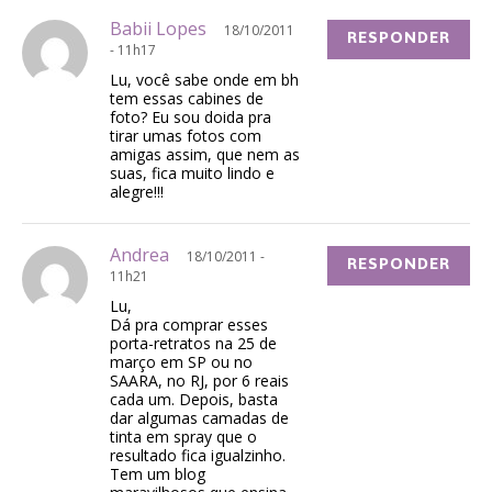
Babii Lopes
18/10/2011
RESPONDER
- 11h17
Lu, você sabe onde em bh
tem essas cabines de
foto? Eu sou doida pra
tirar umas fotos com
amigas assim, que nem as
suas, fica muito lindo e
alegre!!!
Andrea
18/10/2011 -
RESPONDER
11h21
Lu,
Dá pra comprar esses
porta-retratos na 25 de
março em SP ou no
SAARA, no RJ, por 6 reais
cada um. Depois, basta
dar algumas camadas de
tinta em spray que o
resultado fica igualzinho.
Tem um blog