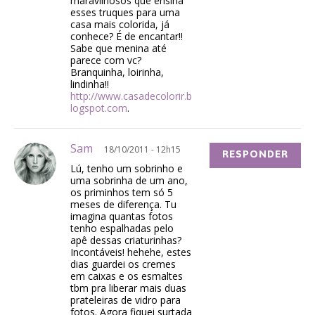
maravilhosos que ensina
esses truques para uma
casa mais colorida, já
conhece? É de encantar!!
Sabe que menina até
parece com vc?
Branquinha, loirinha,
lindinha!!
http://www.casadecolorir.b
logspot.com
.
Sam
18/10/2011 - 12h15
RESPONDER
Lú, tenho um sobrinho e
uma sobrinha de um ano,
os priminhos tem só 5
meses de diferença. Tu
imagina quantas fotos
tenho espalhadas pelo
apê dessas criaturinhas?
Incontáveis! hehehe, estes
dias guardei os cremes
em caixas e os esmaltes
tbm pra liberar mais duas
prateleiras de vidro para
fotos. Agora fiquei surtada