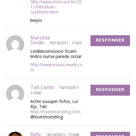
http://www.ilovi.com.br/20
11/08/urban-
outfitters.html
beijos
Marcella
RESPONDER
Simão
18/10/2011 - 11h01
Lindíiiiissimooos! Ficam
lindos numa parede cinza!
http://www.espaconude.co
m
Tati Canto
18/10/2011 -
RESPONDER
11h08
Achei suuuper fofos, Lu!
Bjs, Tati
http://loveshoesblog.com
@loveshoesblog
Kelly
18/10/2011 - 11h08