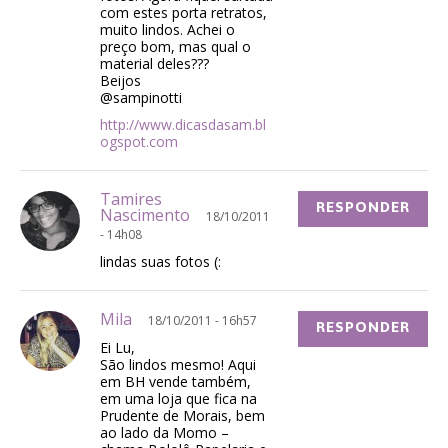
com estes porta retratos,
muito lindos. Achei o
preço bom, mas qual o
material deles???
Beijos
@sampinotti
http://www.dicasdasam.bl
ogspot.com
Tamires
RESPONDER
Nascimento
18/10/2011
- 14h08
lindas suas fotos (:
Mila
18/10/2011 - 16h57
RESPONDER
Ei Lu,
São lindos mesmo! Aqui
em BH vende também,
em uma loja que fica na
Prudente de Morais, bem
ao lado da Momo –