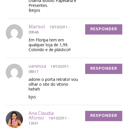
chama Bololô Papelaria e
Presentes.
Beijos
Marisol
19/10/2011 -
RESPONDER
00h46
Em Floripa tem em
qualquer loja de 1,99.
Colorido e de plástico!!
vanessa
19/10/2011 -
RESPONDER
08h17
adorei o porta retrato! vou
olhar o site do vitorio
heheh
bjss
Ana Claudia
RESPONDER
Afonso
19/10/2011 -
13h31