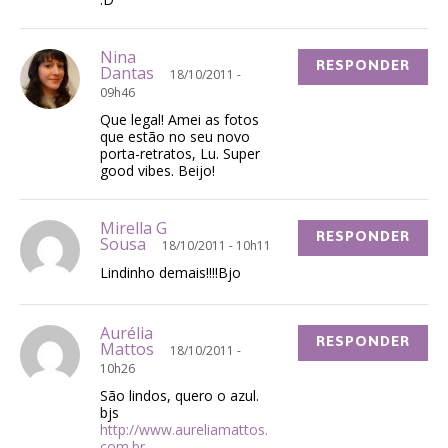
Nina
RESPONDER
Dantas
18/10/2011 -
09h46
Que legal! Amei as fotos
que estão no seu novo
porta-retratos, Lu. Super
good vibes. Beijo!
Mirella G
RESPONDER
Sousa
18/10/2011 - 10h11
Lindinho demais!!!!Bjo
Aurélia
RESPONDER
Mattos
18/10/2011 -
10h26
São lindos, quero o azul.
bjs
http://www.aureliamattos.
com.br