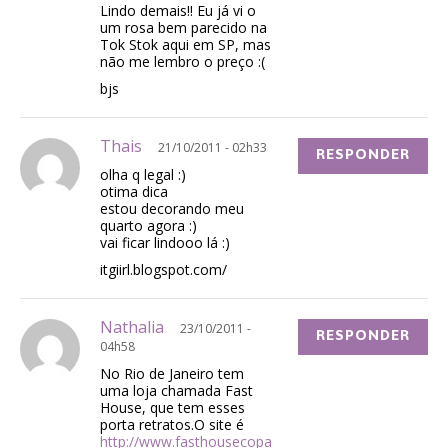
Lindo demais!! Eu já vi o
um rosa bem parecido na
Tok Stok aqui em SP, mas
não me lembro o preço :(
bjs
Thais
21/10/2011 - 02h33
RESPONDER
olha q legal :)
otima dica
estou decorando meu
quarto agora :)
vai ficar lindooo lá :)
itgiirl.blogspot.com/
Nathalia
23/10/2011 -
RESPONDER
04h58
No Rio de Janeiro tem
uma loja chamada Fast
House, que tem esses
porta retratos.O site é
http://www.fasthousecopa