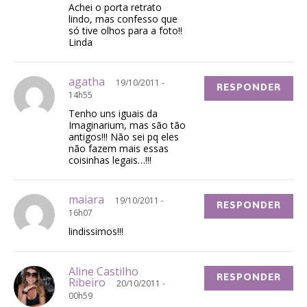
Achei o porta retrato
lindo, mas confesso que
só tive olhos para a foto!!
Linda
agatha
19/10/2011 -
RESPONDER
14h55
Tenho uns iguais da
Imaginarium, mas são tão
antigos!!! Não sei pq eles
não fazem mais essas
coisinhas legais…!!!
maiara
19/10/2011 -
RESPONDER
16h07
lindissimos!!!
Aline Castilho
RESPONDER
Ribeiro
20/10/2011 -
00h59