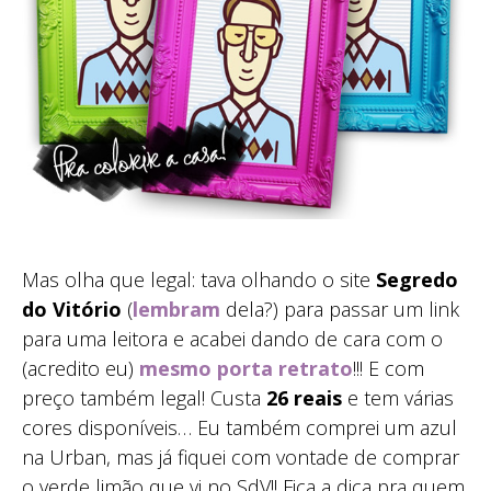
Mas olha que legal: tava olhando o site
Segredo
do Vitório
(
lembram
dela?) para passar um link
para uma leitora e acabei dando de cara com o
(acredito eu)
mesmo porta retrato
!!! E com
preço também legal! Custa
26 reais
e tem várias
cores disponíveis… Eu também comprei um azul
na Urban, mas já fiquei com vontade de comprar
o verde limão que vi no SdV!! Fica a dica pra quem