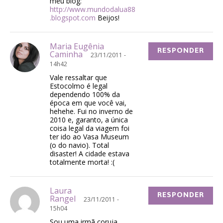
meu blog:
http://www.mundodalua88
.blogspot.com
Beijos!
Maria Eugênia
RESPONDER
Caminha
23/11/2011 -
14h42
Vale ressaltar que
Estocolmo é legal
dependendo 100% da
época em que você vai,
hehehe. Fui no inverno de
2010 e, garanto, a única
coisa legal da viagem foi
ter ido ao Vasa Museum
(o do navio). Total
disaster! A cidade estava
totalmente morta! :(
Laura
RESPONDER
Rangel
23/11/2011 -
15h04
Sou uma irmã coruja