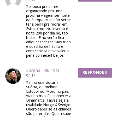
To louca pra ir, me
organizando pra uma
próxima viagem ser norte
da Europa. Mas não sei se
teria perfil pra morar em
Estocolmo. No inverno é
noite 20h por dia né, tão
triste… E no verão fica
difícil descansar! Mas tudo
é questão de hábito e
com certeza deve valer a
pena conhecer! Beijos.
Lorena
25/11/2011 -
RESPONDER
07h17
Tenho que visitar a
Suécia, ou melhor,
Estocolmo. Moro no país
vizinho mas fui conhecer a
Dinamarca! Talvez seja a
rivalidade Norge X Sverige.
Quero saber se as cidades
são parecidas. Quem sabe