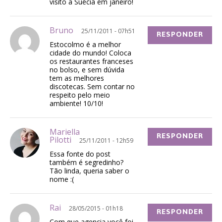
visito a Suécia em janeiro!
Bruno
25/11/2011 - 07h51
RESPONDER
Estocolmo é a melhor
cidade do mundo! Coloca
os restaurantes franceses
no bolso, e sem dúvida
tem as melhores
discotecas. Sem contar no
respeito pelo meio
ambiente! 10/10!
Mariella
RESPONDER
Pilotti
25/11/2011 - 12h59
Essa fonte do post
também é segredinho?
Tão linda, queria saber o
nome :(
Rai
28/05/2015 - 01h18
RESPONDER
Com que agencia você foi