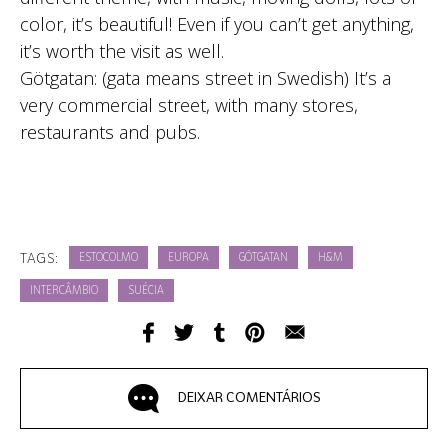
color, it’s beautiful! Even if you can’t get anything,
it’s worth the visit as well.
Götgatan: (gata means street in Swedish) It’s a
very commercial street, with many stores,
restaurants and pubs.
TAGS:
ESTOCOLMO
EUROPA
GÖTGATAN
H&M
INTERCÂMBIO
SUÉCIA
DEIXAR COMENTÁRIOS