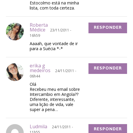
Estocolmo está na minha
lista, com toda certeza.
Roberta
RESPONDER
Médice
23/11/2011 -
16h59
Aaaah, que vontade de ir
para a Suécia *-*
erika g
RESPONDER
medeiros
24/11/2011 -
06h44
Olá
Recebeu meu email sobre
Intercambio em Angola??
Diferente, interessante,
uma lição de vida, vale
super a pena…
Ludmila
24/11/2011 -
RESPONDER
11h55