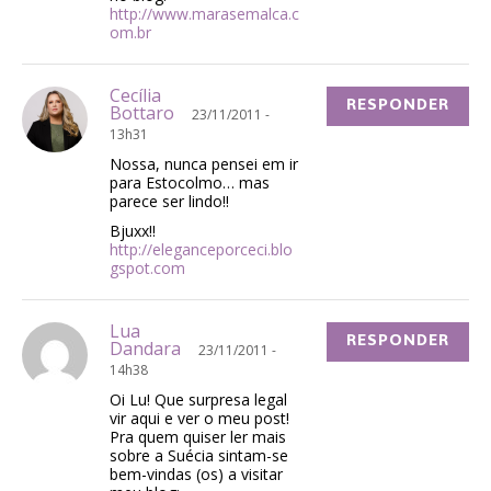
http://www.marasemalca.c
om.br
Cecília
RESPONDER
Bottaro
23/11/2011 -
13h31
Nossa, nunca pensei em ir
para Estocolmo… mas
parece ser lindo!!
Bjuxx!!
http://eleganceporceci.blo
gspot.com
Lua
RESPONDER
Dandara
23/11/2011 -
14h38
Oi Lu! Que surpresa legal
vir aqui e ver o meu post!
Pra quem quiser ler mais
sobre a Suécia sintam-se
bem-vindas (os) a visitar