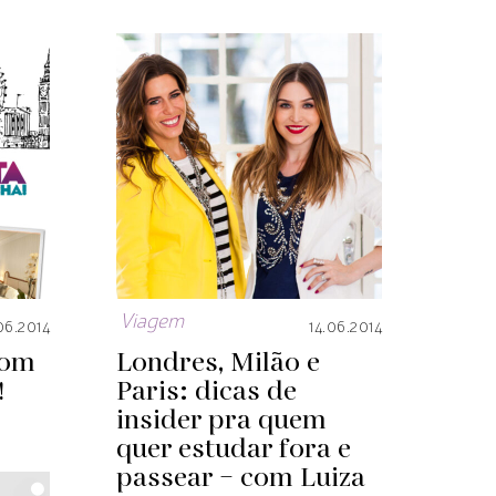
Viagem
06.2014
14.06.2014
com
Londres, Milão e
!
Paris: dicas de
insider pra quem
quer estudar fora e
passear – com Luiza