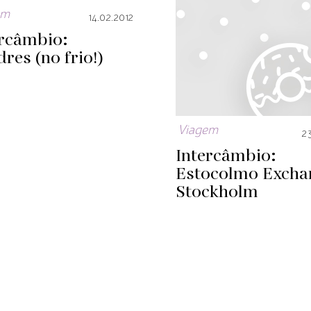
em
14.02.2012
ercâmbio:
res (no frio!)
Viagem
23
Intercâmbio:
Estocolmo
Excha
Stockholm