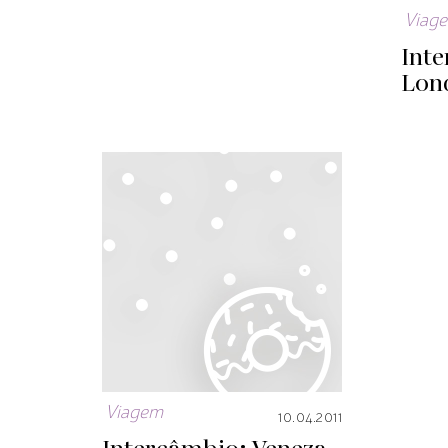
Viag
Int
Lond
Viagem
10.04.2011