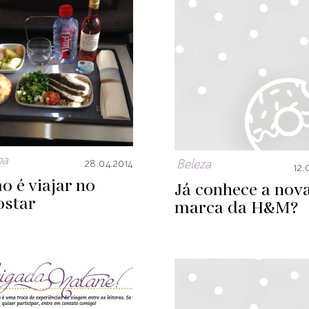
pa
Beleza
28.04.2014
12.
 é viajar no
Já conhece a nov
ostar
marca da H&M?