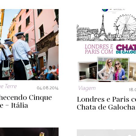
e Terre
Viagem
04.08.2014
18.
hecendo Cinque
Londres e Paris 
e – Itália
Chata de Galocha