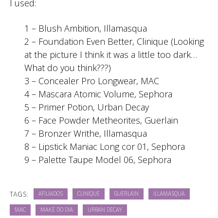
I used:
1 – Blush Ambition, Illamasqua
2 – Foundation Even Better, Clinique (Looking
at the picture I think it was a little too dark…
What do you think???)
3 – Concealer Pro Longwear, MAC
4 – Mascara Atomic Volume, Sephora
5 – Primer Potion, Urban Decay
6 – Face Powder Metheorites, Guerlain
7 – Bronzer Writhe, Illamasqua
8 – Lipstick Maniac Long cor 01, Sephora
9 – Palette Taupe Model 06, Sephora
TAGS:
AFILIADOS
CLINIQUE
GUERLAIN
ILLAMASQUA
MAC
MAKE DO DIA
URBAN DECAY