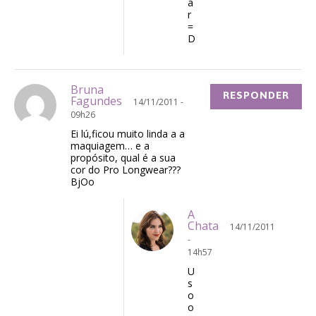
a
r
=
D
Bruna
RESPONDER
Fagundes
14/11/2011 -
09h26
Ei lú,ficou muito linda a a
maquiagem… e a
propósito, qual é a sua
cor do Pro Longwear???
BjOo
A
Chata
14/11/2011
-
14h57
U
s
o
o