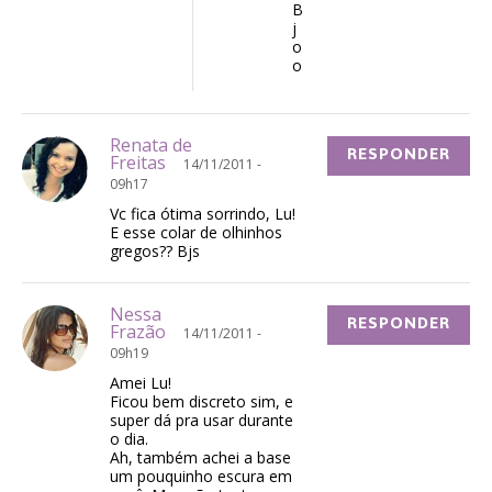
B
j
o
o
Renata de
RESPONDER
Freitas
14/11/2011 -
09h17
Vc fica ótima sorrindo, Lu!
E esse colar de olhinhos
gregos?? Bjs
Nessa
RESPONDER
Frazão
14/11/2011 -
09h19
Amei Lu!
Ficou bem discreto sim, e
super dá pra usar durante
o dia.
Ah, também achei a base
um pouquinho escura em