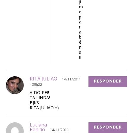
ji
m
e
p
a
r
a
b
é
n
s
!!
RITA JULIAO
14/11/2011
RESPONDER
- 09h22
A-DO-REI!
TA LINDA!
BJKS
RITA JULIAO =)
Luciana
RESPONDER
Penido
14/11/2011 -