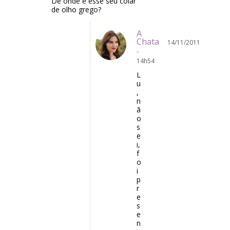
De onde é esse seu colar
de olho grego?
A
Chata
14/11/2011
-
14h54
L
u
,
n
ã
o
s
e
i,
f
o
i
p
r
e
s
e
n