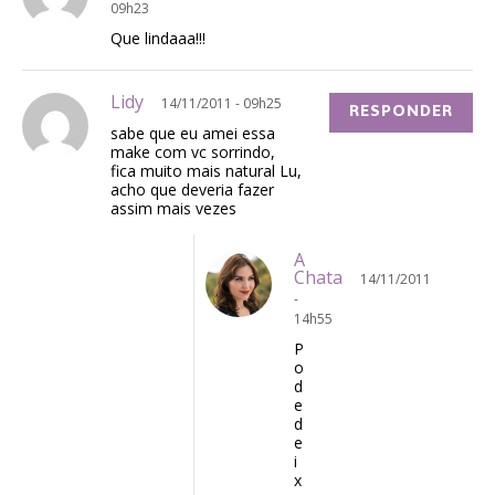
09h23
Que lindaaa!!!
Lidy
14/11/2011 - 09h25
RESPONDER
sabe que eu amei essa
make com vc sorrindo,
fica muito mais natural Lu,
acho que deveria fazer
assim mais vezes
A
Chata
14/11/2011
-
14h55
P
o
d
e
d
e
i
x