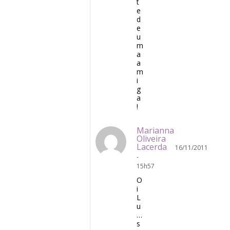
t
e
d
e
u
m
a
a
m
i
g
a
!
Marianna
Oliveira
Lacerda
16/11/2011
-
15h57
O
i
L
u
…
s