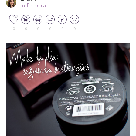
Lu Ferreira
0
0
0
0
0
0