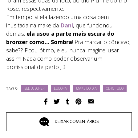
foram essas duas da foto, do trio Plum e do trio
Rose, respectivamente.
Em tempo: vi ela fazendo uma coisa bem
inusitada na make da
Dani
, que funcionou
demais:
ela usou a parte mais escura do
bronzer como… Sombra
! Pra marcar o côncavo,
sabe?? Ficou ótimo, e eu nunca imaginei usar
assim! Nada como poder observar um
profissional de perto ;D
TAGS:
BEL LUSCHER
EUDORA
MAKE DO DIA
OLHO TUDO
DEIXAR COMENTÁRIOS