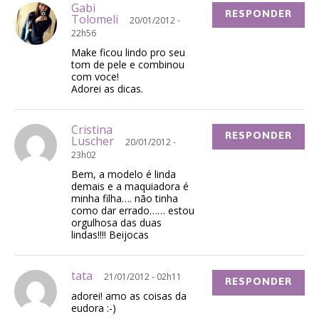
Gabi
RESPONDER
Tolomeli
20/01/2012 -
22h56
Make ficou lindo pro seu
tom de pele e combinou
com voce!
Adorei as dicas.
Cristina
RESPONDER
Luscher
20/01/2012 -
23h02
Bem, a modelo é linda
demais e a maquiadora é
minha filha…. não tinha
como dar errado…… estou
orgulhosa das duas
lindas!!!! Beijocas
tata
21/01/2012 - 02h11
RESPONDER
adorei! amo as coisas da
eudora :-)