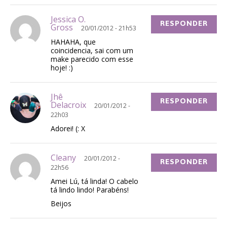
Jessica O.
RESPONDER
Gross
20/01/2012 - 21h53
HAHAHA, que
coincidencia, sai com um
make parecido com esse
hoje! :)
Jhê
RESPONDER
Delacroix
20/01/2012 -
22h03
Adorei! (: X
Cleany
20/01/2012 -
RESPONDER
22h56
Amei Lú, tá linda! O cabelo
tá lindo lindo! Parabéns!
Beijos