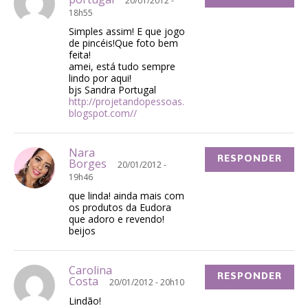
20/01/2012 -
18h55
Simples assim! E que jogo
de pincéis!Que foto bem
feita!
amei, está tudo sempre
lindo por aqui!
bjs Sandra Portugal
http://projetandopessoas.
blogspot.com//
Nara
RESPONDER
Borges
20/01/2012 -
19h46
que linda! ainda mais com
os produtos da Eudora
que adoro e revendo!
beijos
Carolina
RESPONDER
Costa
20/01/2012 - 20h10
Lindão!