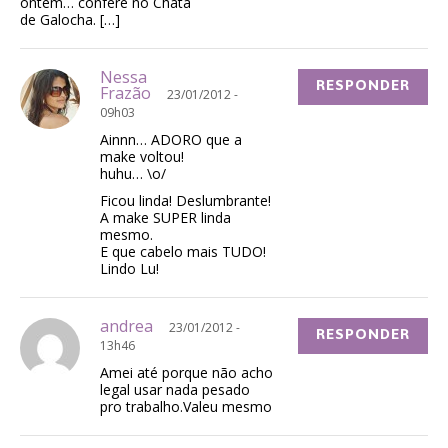
ontem… confere no Chata
de Galocha. […]
Nessa
RESPONDER
Frazão
23/01/2012 -
09h03
Ainnn… ADORO que a
make voltou!
huhu… \o/
Ficou linda! Deslumbrante!
A make SUPER linda
mesmo.
E que cabelo mais TUDO!
Lindo Lu!
andrea
23/01/2012 -
RESPONDER
13h46
Amei até porque não acho
legal usar nada pesado
pro trabalho.Valeu mesmo