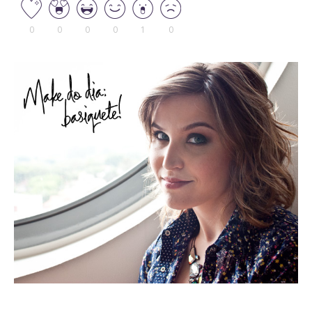
0
0
0
0
1
0