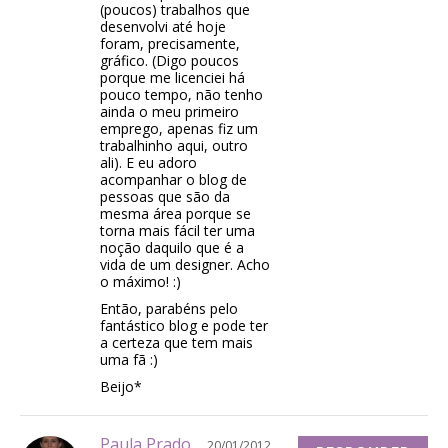
(poucos) trabalhos que
desenvolvi até hoje
foram, precisamente,
gráfico. (Digo poucos
porque me licenciei há
pouco tempo, não tenho
ainda o meu primeiro
emprego, apenas fiz um
trabalhinho aqui, outro
ali). E eu adoro
acompanhar o blog de
pessoas que são da
mesma área porque se
torna mais fácil ter uma
noção daquilo que é a
vida de um designer. Acho
o máximo! :)
Então, parabéns pelo
fantástico blog e pode ter
a certeza que tem mais
uma fã :)
Beijo*
Paula Prado
20/01/2012