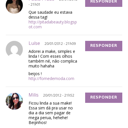
RESPONDER
- 21h01
Que saudade eu estava
dessa tag!
http://pitadabeauty.blogsp
ot.com
Luíse
20/01/2012 - 21h09
RESPONDER
Adorei a make, simples e
linda ! Com esses olhos
também né, não complica
muito hahaha
beijos !
http://fomedemoda.com
Milis
20/01/2012 - 21h52
RESPONDER
Ficou linda a sua make!
Essa sim dá pra usar no
dia a dia sem pagar de
mega perua, hehehe!
Beijinhos!