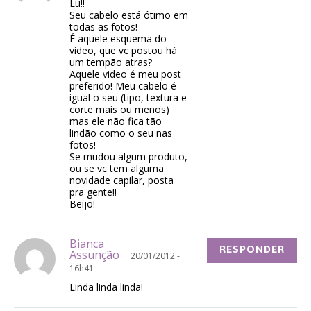
Lu!!
Seu cabelo está ótimo em
todas as fotos!
É aquele esquema do
video, que vc postou há
um tempão atras?
Aquele video é meu post
preferido! Meu cabelo é
igual o seu (tipo, textura e
corte mais ou menos)
mas ele não fica tão
lindão como o seu nas
fotos!
Se mudou algum produto,
ou se vc tem alguma
novidade capilar, posta
pra gente!!
Beijo!
Bianca
RESPONDER
Assunção
20/01/2012 -
16h41
Linda linda linda!