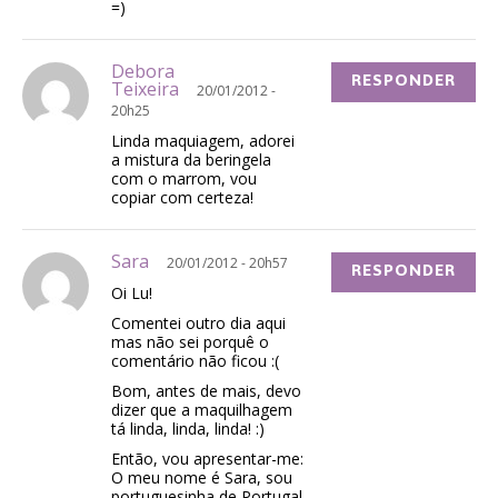
=)
Debora
RESPONDER
Teixeira
20/01/2012 -
20h25
Linda maquiagem, adorei
a mistura da beringela
com o marrom, vou
copiar com certeza!
Sara
20/01/2012 - 20h57
RESPONDER
Oi Lu!
Comentei outro dia aqui
mas não sei porquê o
comentário não ficou :(
Bom, antes de mais, devo
dizer que a maquilhagem
tá linda, linda, linda! :)
Então, vou apresentar-me:
O meu nome é Sara, sou
portuguesinha de Portugal