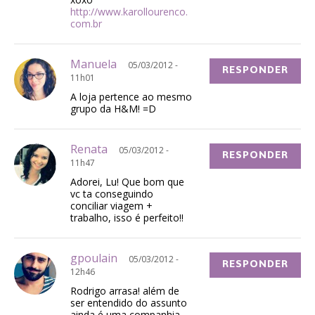
http://www.karollourenco.
com.br
Manuela
05/03/2012 -
RESPONDER
11h01
A loja pertence ao mesmo
grupo da H&M! =D
Renata
05/03/2012 -
RESPONDER
11h47
Adorei, Lu! Que bom que
vc ta conseguindo
conciliar viagem +
trabalho, isso é perfeito!!
gpoulain
05/03/2012 -
RESPONDER
12h46
Rodrigo arrasa! além de
ser entendido do assunto
ainda é uma companhia