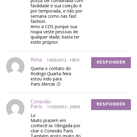
possa ser combinada com
facilidade e sua coleção é
por temporada, e não por
semana como nas fast
fashion.
Amo a COS porque sua
roupa veste pessoas de
qualquer idade; basta ter
estilo próprio!
Rima
10/03/2012 - 10h31
RESPONDER
Queria o contato do
Rodrigo.Quarta-feira
estou indo para
Paris.Merciiii :D
Conexão
RESPONDER
Paris
11/03/2012 - 20h55
Lu
Muito prazem em
conhecê-la. Obrigada por
citar o Conexão Paris.
Também gosto muito do