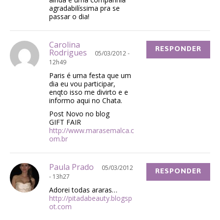
agradabilíssima pra se
passar o dia!
Carolina
RESPONDER
Rodrigues
05/03/2012 -
12h49
Paris é uma festa que um
dia eu vou participar,
enqto isso me divirto e e
informo aqui no Chata.
Post Novo no blog
GIFT FAIR
http://www.marasemalca.c
om.br
Paula Prado
05/03/2012
RESPONDER
- 13h27
Adorei todas araras…
http://pitadabeauty.blogsp
ot.com