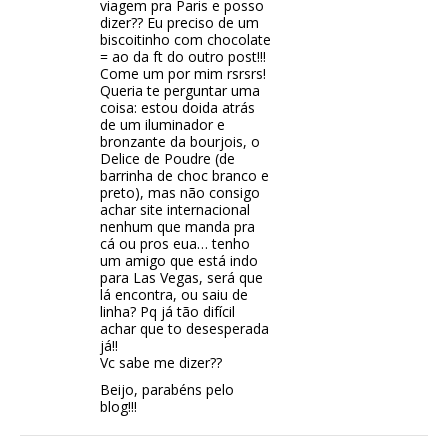
viagem pra Paris e posso
dizer?? Eu preciso de um
biscoitinho com chocolate
= ao da ft do outro post!!!
Come um por mim rsrsrs!
Queria te perguntar uma
coisa: estou doida atrás
de um iluminador e
bronzante da bourjois, o
Delice de Poudre (de
barrinha de choc branco e
preto), mas não consigo
achar site internacional
nenhum que manda pra
cá ou pros eua… tenho
um amigo que está indo
para Las Vegas, será que
lá encontra, ou saiu de
linha? Pq já tão difícil
achar que to desesperada
já!!
Vc sabe me dizer??
Beijo, parabéns pelo
blog!!!