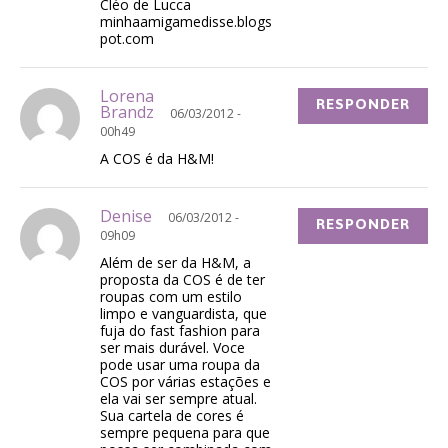
Cléo de Lucca
minhaamigamedisse.blogs
pot.com
Lorena
RESPONDER
Brandz
06/03/2012 -
00h49
A COS é da H&M!
Denise
06/03/2012 -
RESPONDER
09h09
Além de ser da H&M, a
proposta da COS é de ter
roupas com um estilo
limpo e vanguardista, que
fuja do fast fashion para
ser mais durável. Voce
pode usar uma roupa da
COS por várias estações e
ela vai ser sempre atual.
Sua cartela de cores é
sempre pequena para que