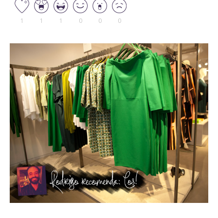
1
1
1
0
0
0