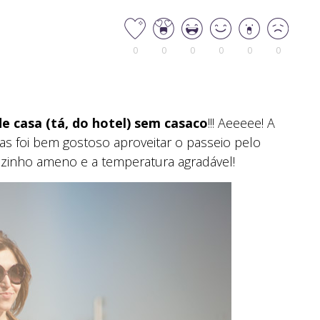
0
0
0
0
0
0
de casa (tá, do hotel) sem casaco
!!! Aeeeee! A
as foi bem gostoso aproveitar o passeio pelo
olzinho ameno e a temperatura agradável!