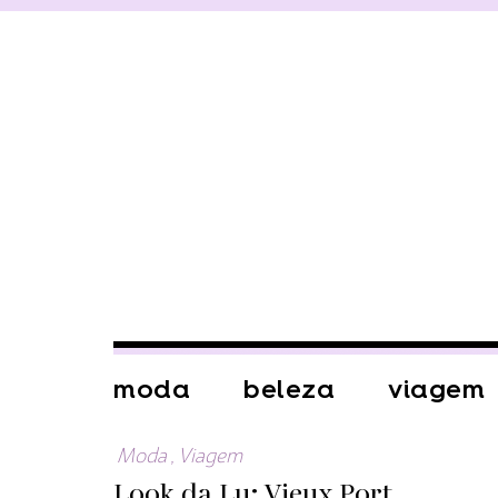
moda
beleza
viagem
Moda
,
Viagem
Look da Lu: Vieux Port