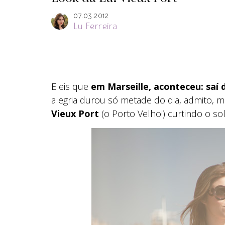
07.03.2012
Lu Ferreira
E eis que
em Marseille, aconteceu: saí 
alegria durou só metade do dia, admito, m
Vieux Port
(o Porto Velho!) curtindo o s