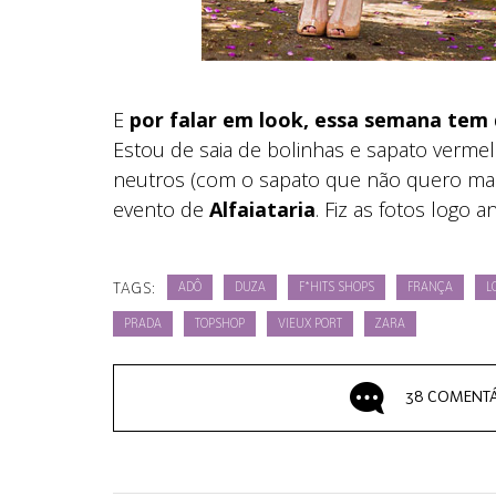
E
por falar em look, essa semana tem
Estou de saia de bolinhas e sapato verm
neutros (com o sapato que não quero mais
evento de
Alfaiataria
. Fiz as fotos logo 
TAGS:
ADÔ
DUZA
F*HITS SHOPS
FRANÇA
L
PRADA
TOPSHOP
VIEUX PORT
ZARA
38 COMENTÁ