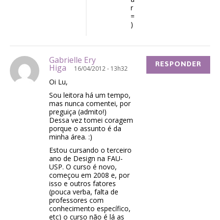
r
=
)
Gabrielle Ery
RESPONDER
Higa
16/04/2012 - 13h32
Oi Lu,
Sou leitora há um tempo,
mas nunca comentei, por
preguiça (admito!)
Dessa vez tomei coragem
porque o assunto é da
minha área. :)
Estou cursando o terceiro
ano de Design na FAU-
USP. O curso é novo,
começou em 2008 e, por
isso e outros fatores
(pouca verba, falta de
professores com
conhecimento específico,
etc) o curso não é lá as