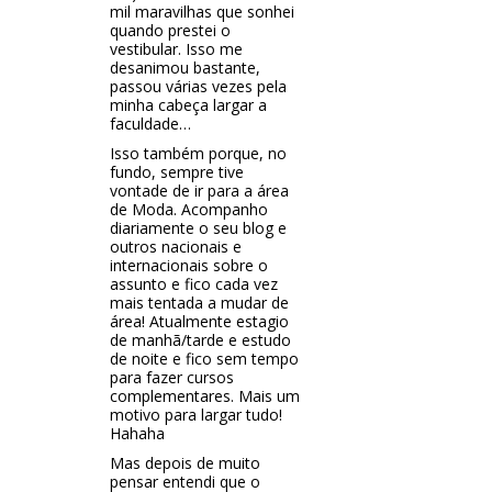
mil maravilhas que sonhei
quando prestei o
vestibular. Isso me
desanimou bastante,
passou várias vezes pela
minha cabeça largar a
faculdade…
Isso também porque, no
fundo, sempre tive
vontade de ir para a área
de Moda. Acompanho
diariamente o seu blog e
outros nacionais e
internacionais sobre o
assunto e fico cada vez
mais tentada a mudar de
área! Atualmente estagio
de manhã/tarde e estudo
de noite e fico sem tempo
para fazer cursos
complementares. Mais um
motivo para largar tudo!
Hahaha
Mas depois de muito
pensar entendi que o