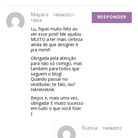
Mayara
16/04/2012 -
RESPONDER
13h54
Lu, fiquei muito feliz ao
ver esse post! Me ajudou
MUITO a ter mais certeza
ainda de que designer é
pra mim!!!
Obrigada pela atenção
para não só comigo, mas
também para todos que
seguem o blog!
Quando passar no
vestibular, te falo, viu?
HAHAHAHA
Beijos e, mais uma vez,
obrigada! E muito sucesso
em tudo o que você fizer
(:
Bianca
16/04/2012
-