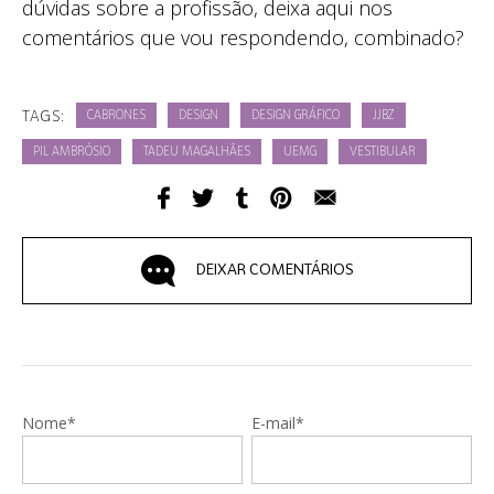
dúvidas sobre a profissão, deixa aqui nos
comentários que vou respondendo, combinado?
TAGS:
CABRONES
DESIGN
DESIGN GRÁFICO
JJBZ
PIL AMBRÓSIO
TADEU MAGALHÃES
UEMG
VESTIBULAR
DEIXAR COMENTÁRIOS
Nome*
E-mail*