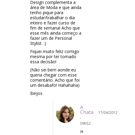
Design complementa a
área de Moda e que ainda
tenho pique para
estudar/trabalhar o dia
inteiro e fazer curso de
fim de semana! Acho que
esse mês ainda começo a
fazer um de Personal
Stylist. :)
Fiquei muito feliz comigo
mesma por ter tomado
essa decisão!
(Não sei bem aonde eu
queria chegar com esse
comentário. Acho que foi
um desabafo! Hahahaha)
Beijos
A
Chata
17/04/2012
-
09h52
H