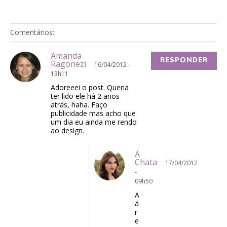
Comentários:
Amanda
RESPONDER
Ragonezi
16/04/2012 -
13h11
Adoreeei o post. Queria
ter lido ele há 2 anos
atrás, haha. Faço
publicidade mas acho que
um dia eu ainda me rendo
ao design.
A
Chata
17/04/2012
-
09h50
A
á
r
e