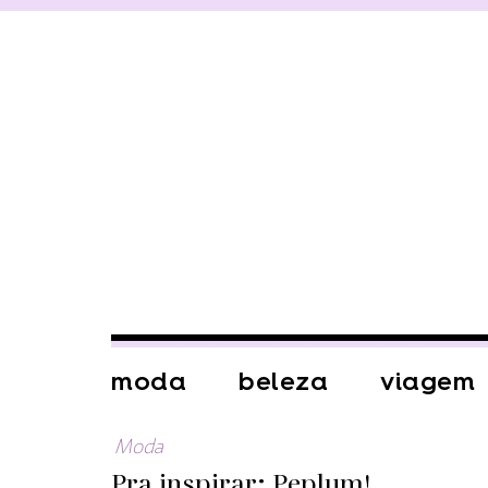
moda
beleza
viagem
Moda
Pra inspirar: Peplum!