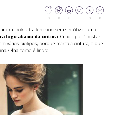
0
0
0
0
0
0
r um look ultra feminino sem ser óbvio: uma
ra logo abaixo da cintura
. Criado por Christian
m vários biotipos, porque marca a cintura, o que
ina. Olha como é lindo: