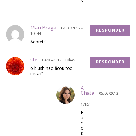
s
!
Mari Braga
04/05/2012 -
RESPONDER
10h44
Adorei :)
ste
04/05/2012 - 10h45
RESPONDER
o blush não ficou too
much?
A
Chata
05/05/2012
-
17h51
E
u
c
o
s