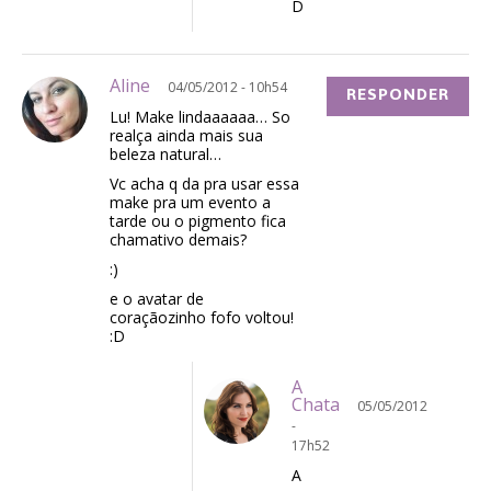
D
Aline
04/05/2012 - 10h54
RESPONDER
Lu! Make lindaaaaaa… So
realça ainda mais sua
beleza natural…
Vc acha q da pra usar essa
make pra um evento a
tarde ou o pigmento fica
chamativo demais?
:)
e o avatar de
coraçãozinho fofo voltou!
:D
A
Chata
05/05/2012
-
17h52
A