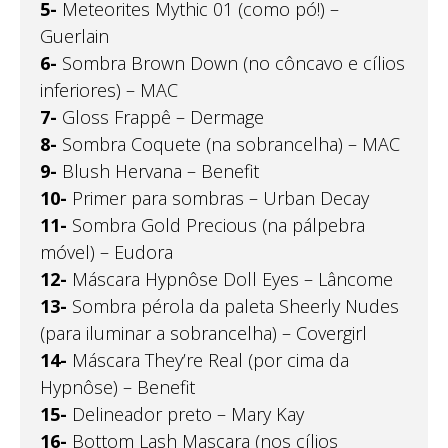
5-
Meteorites Mythic 01 (como pó!) –
Guerlain
6-
Sombra Brown Down (no côncavo e cílios
inferiores) – MAC
7-
Gloss Frappê – Dermage
8-
Sombra Coquete (na sobrancelha) – MAC
9-
Blush Hervana – Benefit
10-
Primer para sombras – Urban Decay
11-
Sombra Gold Precious (na pálpebra
móvel) – Eudora
12-
Máscara Hypnôse Doll Eyes – Lâncome
13-
Sombra pérola da paleta Sheerly Nudes
(para iluminar a sobrancelha) – Covergirl
14-
Máscara They’re Real (por cima da
Hypnôse) – Benefit
15-
Delineador preto – Mary Kay
16-
Bottom Lash Mascara (nos cílios