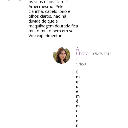
os seus olhos claros!!
Amei mesmo. Pele
clarinha, cabelo loiro e
olhos claros, nao há
duvida de que a
maquilhagem dourada fica
muito muito bem em vc.
Vou experimentar!
A
Chata
05/05/2012
-
17h53
E
m
q
u
e
m
é
m
o
r
e
n