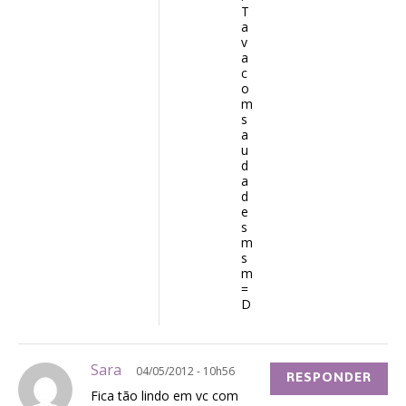
T
a
v
a
c
o
m
s
a
u
d
a
d
e
s
m
s
m
=
D
Sara
04/05/2012 - 10h56
RESPONDER
Fica tão lindo em vc com