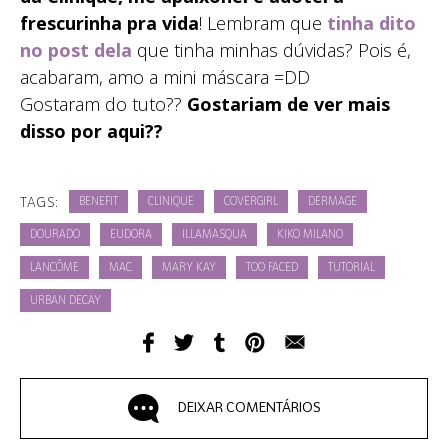
frescurinha pra vida
! Lembram que
tinha dito
no post dela
que tinha minhas dúvidas? Pois é,
acabaram, amo a mini máscara =DD
Gostaram do tuto??
Gostariam de ver mais
disso por aqui??
TAGS:
BENEFIT
CLINIQUE
COVERGIRL
DERMAGE
DOURADO
EUDORA
ILLAMASQUA
KIKO MILANO
LANCÔME
MAC
MARY KAY
TOO FACED
TUTORIAL
URBAN DECAY
DEIXAR COMENTÁRIOS