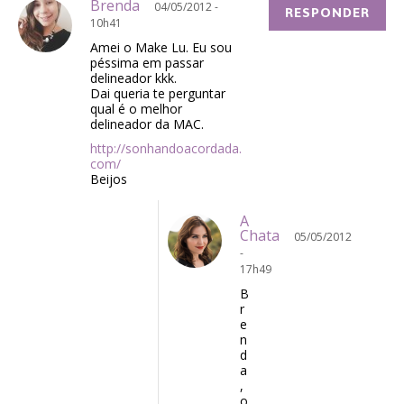
Brenda
04/05/2012 -
RESPONDER
10h41
Amei o Make Lu. Eu sou
péssima em passar
delineador kkk.
Dai queria te perguntar
qual é o melhor
delineador da MAC.
http://sonhandoacordada.
com/
Beijos
A
Chata
05/05/2012
-
17h49
B
r
e
n
d
a
,
o