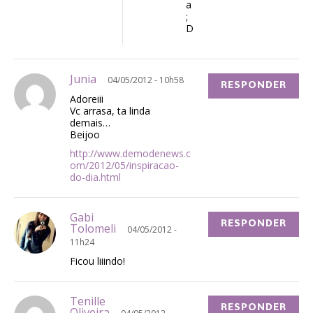
a
;
D
Junia
04/05/2012 - 10h58
RESPONDER
Adoreiii
Vc arrasa, ta linda
demais…
Beijoo
http://www.demodenews.c
om/2012/05/inspiracao-
do-dia.html
Gabi
RESPONDER
Tolomeli
04/05/2012 -
11h24
Ficou liiindo!
Tenille
RESPONDER
Oliveira