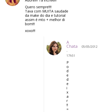
Adorei!!! Ta incrível!!
Quero sempre!!!!
Tava com MUITA saudade
da make do dia e tutorial
assim é mto + melhor di
bom!!!
xoxo!!!
A
Chata
05/05/2012
-
17h51
P
o
d
e
d
e
i
x
a
r
!!
=