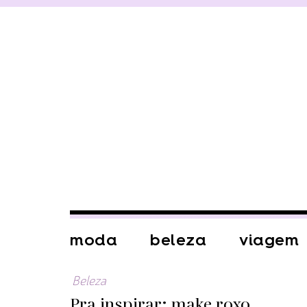
moda
beleza
viagem
Beleza
Pra inspirar: make roxo