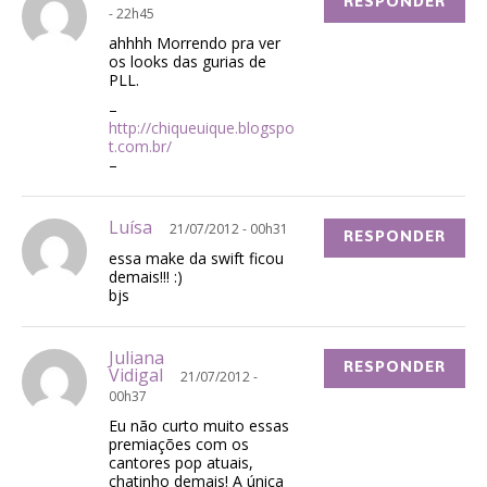
RESPONDER
- 22h45
ahhhh Morrendo pra ver
os looks das gurias de
PLL.
–
http://chiqueuique.blogspo
t.com.br/
–
Luísa
21/07/2012 - 00h31
RESPONDER
essa make da swift ficou
demais!!! :)
bjs
Juliana
RESPONDER
Vidigal
21/07/2012 -
00h37
Eu não curto muito essas
premiações com os
cantores pop atuais,
chatinho demais! A única