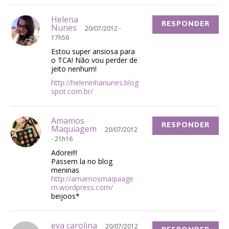
Helena
RESPONDER
Nunes
20/07/2012 -
17h56
Estou super ansiosa para
o TCA! Não vou perder de
jeito nenhum!
http://heleninhanunes.blog
spot.com.br/
Amamos
RESPONDER
Maquiagem
20/07/2012
- 21h16
Adorei!!!
Passem la no blog
meninas
http://amamosmaquiage
m.wordpress.com/
beijoos*
eva carolina
20/07/2012