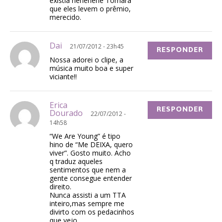
existia hehehehe Tomara
que eles levem o prêmio,
merecido.
Dai
21/07/2012 - 23h45
RESPONDER
Nossa adorei o clipe, a
música muito boa e super
viciante!!
Erica
RESPONDER
Dourado
22/07/2012 -
14h58
“We Are Young” é tipo
hino de “Me DEIXA, quero
viver”. Gosto muito. Acho
q traduz aqueles
sentimentos que nem a
gente consegue entender
direito.
Nunca assisti a um TTA
inteiro,mas sempre me
divirto com os pedacinhos
que vejo.