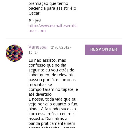
premiação que tenho
paciência para assistir é o
Oscar.
Beijos!
http://www.esmaltesemist
uras.com
Vanessa
21/07/2012 -
RESPONDER
15h24
Eu não assisto, mas
confesso que no dia
seguinte eu vou atrás de
saber quem de relevante
passou por lá, e como as
mocinhas se
comportaram no tapete, é
até divertido.
E nossa, toda vida que eu
vejo por aí o quanto o fun.
ainda tá fazendo sucesso
com essa música eu me
assusto. Dias atrás a
banda praticamente nem