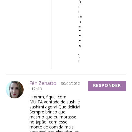
ó
t
i
m
o
=
D
D
D
B
j
s
!
Fêh Zenatto
30/09/2012
RESPONDER
- 17h19
Hmmm, fiquei com
MUITA vontade de sushi e
sashimi agora! Que delícia!
Sempre brinco que
mesmo que eu morasse
no Japão, com esse
monte de comida mais
saudável que eles têm, eu