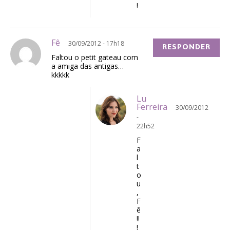
!
Fê
30/09/2012 - 17h18
RESPONDER
Faltou o petit gateau com
a amiga das antigas…
kkkkk
Lu
Ferreira
30/09/2012
-
22h52
F
a
l
t
o
u
,
F
ê
!!
!