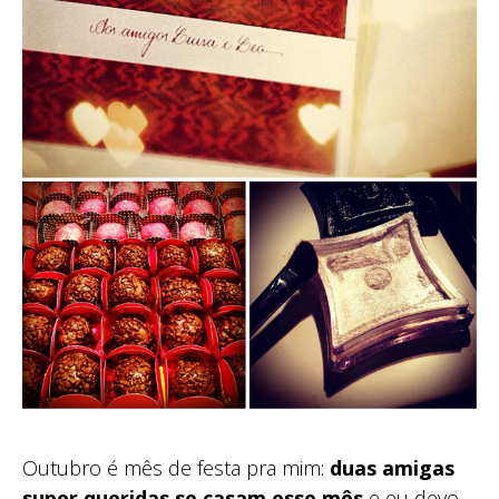
Outubro é mês de festa pra mim:
duas amigas
super queridas se casam esse mês
e eu devo