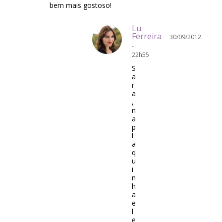
bem mais gostoso!
Lu
Ferreira
30/09/2012
-
22h55
S
a
r
a
,
n
a
p
l
a
q
u
i
n
h
a
e
l
e