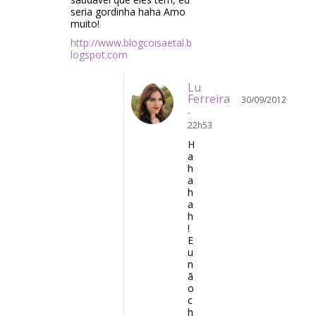
seria gordinha haha Amo
muito!
http://www.blogcoisaetal.b
logspot.com
Lu
Ferreira
30/09/2012
-
22h53
H
a
h
a
h
a
h
!
E
u
n
ã
o
c
h