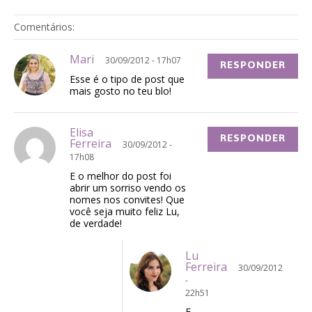
Comentários:
Mari
30/09/2012 - 17h07
RESPONDER
Esse é o tipo de post que
mais gosto no teu blo!
Elisa
RESPONDER
Ferreira
30/09/2012 -
17h08
E o melhor do post foi
abrir um sorriso vendo os
nomes nos convites! Que
você seja muito feliz Lu,
de verdade!
Lu
Ferreira
30/09/2012
-
22h51
F