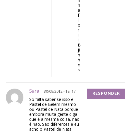
n
h
a
f
l
o
r
!!
!
B
ji
n
h
o
s
Sara
30/09/2012 - 18h17
RESPONDER
Só falta saber se isso é
Pastel de Belém mesmo
ou Pastel de Nata porque
embora muita gente diga
que é a mesma coisa, não
é não. São diferentes e eu
acho o Pastel de Nata