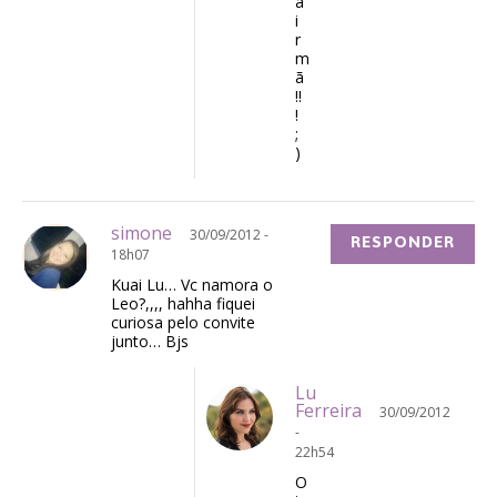
a
i
r
m
ã
!!
!
;
)
simone
30/09/2012 -
RESPONDER
18h07
Kuai Lu… Vc namora o
Leo?,,,, hahha fiquei
curiosa pelo convite
junto… Bjs
Lu
Ferreira
30/09/2012
-
22h54
O