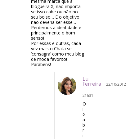
mesma marca que a
blogueira X, não importa
se isso cabe ou não no
seu bolso… E o objetivo
não deveria ser esse…
Perdemos a identidade e
principalmente o bom
senso!
Por essas e outras, cada
vez mais o Chata se
‘consagra’ como meu blog
de moda favorito!
Parabéns!
Lu
Ferreira
22/10/2012
-
21h31
O
i
G
a
b
r
i