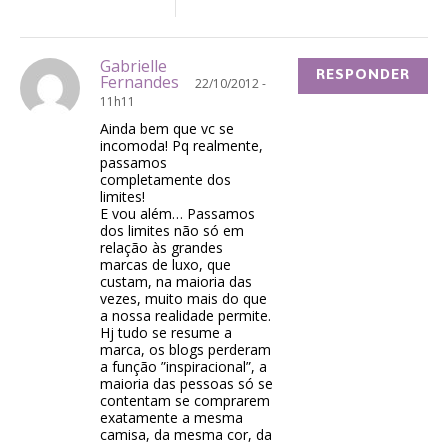
Gabrielle
RESPONDER
Fernandes
22/10/2012 -
11h11
Ainda bem que vc se
incomoda! Pq realmente,
passamos
completamente dos
limites!
E vou além… Passamos
dos limites não só em
relação às grandes
marcas de luxo, que
custam, na maioria das
vezes, muito mais do que
a nossa realidade permite.
Hj tudo se resume a
marca, os blogs perderam
a função ”inspiracional”, a
maioria das pessoas só se
contentam se comprarem
exatamente a mesma
camisa, da mesma cor, da