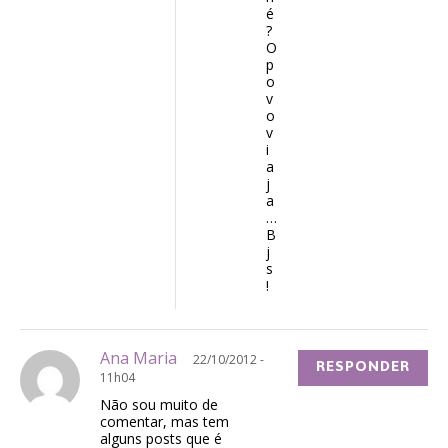
é
?
O
p
o
v
o
v
i
a
j
a
…
B
j
s
!
Ana Maria
22/10/2012 -
RESPONDER
11h04
Não sou muito de
comentar, mas tem
alguns posts que é