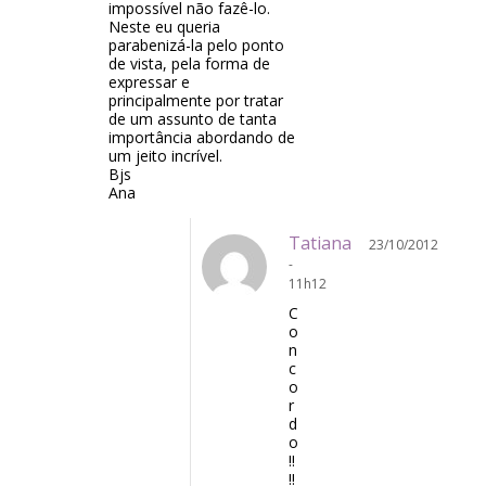
impossível não fazê-lo.
Neste eu queria
parabenizá-la pelo ponto
de vista, pela forma de
expressar e
principalmente por tratar
de um assunto de tanta
importância abordando de
um jeito incrível.
Bjs
Ana
Tatiana
23/10/2012
-
11h12
C
o
n
c
o
r
d
o
!!
!!