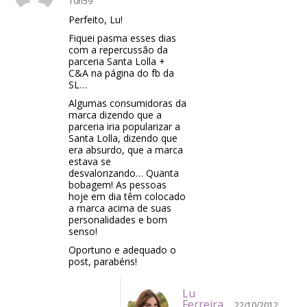
10h59
Perfeito, Lu!
Fiquei pasma esses dias
com a repercussão da
parceria Santa Lolla +
C&A na página do fb da
SL…
Algumas consumidoras da
marca dizendo que a
parceria iria popularizar a
Santa Lolla, dizendo que
era absurdo, que a marca
estava se
desvalorizando… Quanta
bobagem! As pessoas
hoje em dia têm colocado
a marca acima de suas
personalidades e bom
senso!
Oportuno e adequado o
post, parabéns!
Lu
Ferreira
22/10/2012