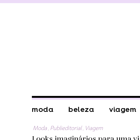
moda
beleza
viagem
Moda
,
Publieditorial
,
Viagem
Looks imaginários para uma vi