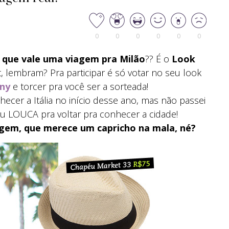
0
0
0
0
0
0
que vale uma viagem pra Milão
?? É o
Look
, lembram? Pra participar é só votar no seu look
ny
e torcer pra você ser a sorteada!
cer a Itália no início desse ano, mas não passei
u LOUCA pra voltar pra conhecer a cidade!
agem, que merece um capricho na mala, né?