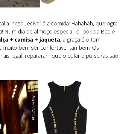
ália inesquecível é a comida! Hahahah, que ogra
nha! Num dia de almoço especial, o look da Bee é
alça + camisa + jaqueta
, a graça é o tom
de muito bem ser confortável também. Os
is legal: repararam que o colar e pulseiras são