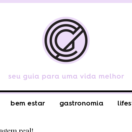
bem estar
gastronomia
life
agem real!