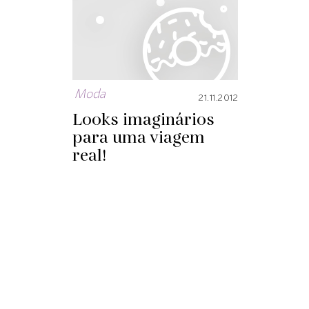
Moda
21.11.2012
Looks imaginários
para uma viagem
real!