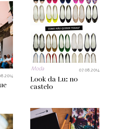
Moda
07.08.2014
08.2014
Look da Lu: no
ue
castelo