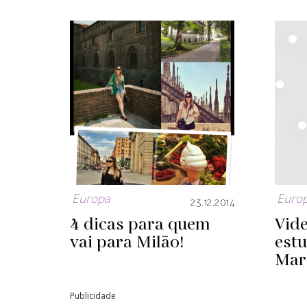
Europa
Euro
23.12.2014
4 dicas para quem
Vide
vai para Milão!
est
Mar
Publicidade