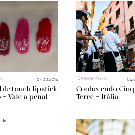
Cinque Terre
a
04.
07.08.2014
Conhecendo Cinq
le touch lipstick
Terre – Itália
 – Vale a pena!
dade