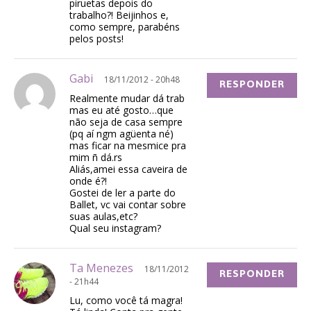
piruetas depois do
trabalho?! Beijinhos e,
como sempre, parabéns
pelos posts!
Gabi
18/11/2012 - 20h48
RESPONDER
Realmente mudar dá trab
mas eu até gosto…que
não seja de casa sempre
(pq aí ngm agüenta né)
mas ficar na mesmice pra
mim ñ dá.rs
Aliás,amei essa caveira de
onde é?!
Gostei de ler a parte do
Ballet, vc vai contar sobre
suas aulas,etc?
Qual seu instagram?
Ta Menezes
18/11/2012
RESPONDER
- 21h44
Lu, como você tá magra!