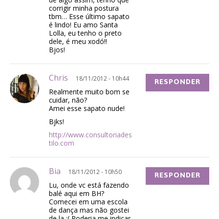
corrigir minha postura
tbm… Esse último sapato
é lindo! Eu amo Santa
Lolla, eu tenho o preto
dele, é meu xodó!!
Bjos!
Chris
18/11/2012 - 10h44
RESPONDER
Realmente muito bom se
cuidar, não?
Amei esse sapato nude!
Bjks!
http://www.consultoriades
tilo.com
Bia
18/11/2012 - 10h50
RESPONDER
Lu, onde vc está fazendo
balé aqui em BH?
Comecei em uma escola
de dança mas não gostei
de la :( Poderia me indicar