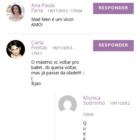
Ana Paula
RESPONDER
Faria
18/11/2012 - 17h04
Mad Men é um vício!
AMO!
Carla
RESPONDER
Freitas
18/11/2012 -
17h17
O máximo vc voltar pro
ballet…tb queria voltar,
mas já passei da idade!!!! :-
(
Bjao
Monica
Sobrinho
19/11/2012
-
15h01
Q
u
e
é