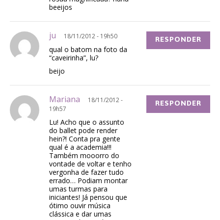
beeijos
ju
18/11/2012 - 19h50
RESPONDER
qual o batom na foto da
“caveirinha”, lu?
beijo
Mariana
18/11/2012 -
RESPONDER
19h57
Lu! Acho que o assunto
do ballet pode render
hein?! Conta pra gente
qual é a academia!!!
Também mooorro do
vontade de voltar e tenho
vergonha de fazer tudo
errado… Podiam montar
umas turmas para
iniciantes! Já pensou que
ótimo ouvir música
clássica e dar umas