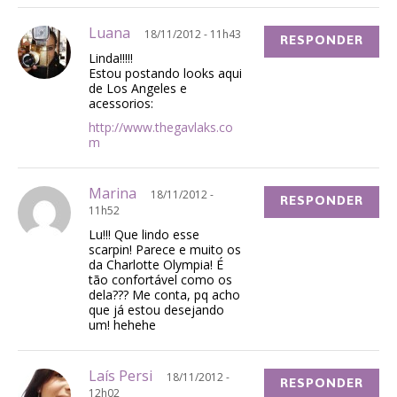
Luana
18/11/2012 - 11h43
RESPONDER
Linda!!!!!
Estou postando looks aqui
de Los Angeles e
acessorios:
http://www.thegavlaks.co
m
Marina
18/11/2012 -
RESPONDER
11h52
Lu!!! Que lindo esse
scarpin! Parece e muito os
da Charlotte Olympia! É
tão confortável como os
dela??? Me conta, pq acho
que já estou desejando
um! hehehe
Laís Persi
18/11/2012 -
RESPONDER
12h02