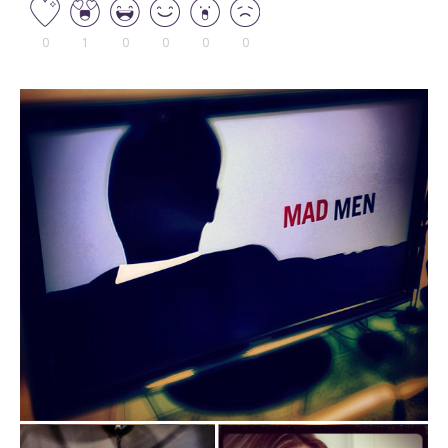
0
1
0
0
0
0