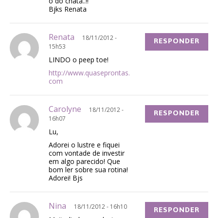
o do chata..!!
Bjks Renata
Renata
18/11/2012 -
RESPONDER
15h53
LINDO o peep toe!
http://www.quaseprontas.
com
Carolyne
18/11/2012 -
RESPONDER
16h07
Lu,
Adorei o lustre e fiquei
com vontade de investir
em algo parecido! Que
bom ler sobre sua rotina!
Adorei! Bjs
Nina
18/11/2012 - 16h10
RESPONDER