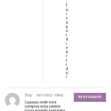
,
f
o
i
s
u
p
e
r
d
i
v
e
r
t
i
d
o
!
Nay
18/11/2012 - 19h42
RESPONDER
Luuuuuu onde voce
comprou essa caveira
rosaa magnificaaa? haha