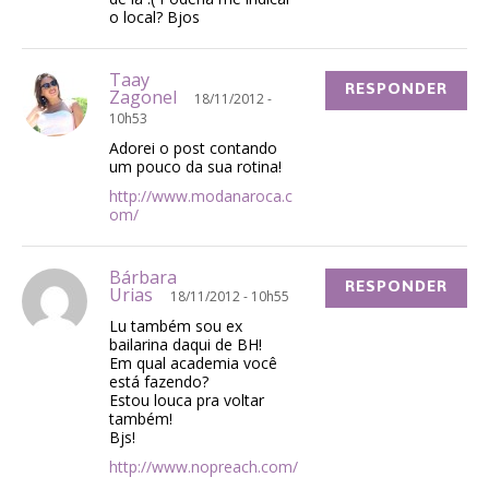
o local? Bjos
Taay
RESPONDER
Zagonel
18/11/2012 -
10h53
Adorei o post contando
um pouco da sua rotina!
http://www.modanaroca.c
om/
Bárbara
RESPONDER
Urias
18/11/2012 - 10h55
Lu também sou ex
bailarina daqui de BH!
Em qual academia você
está fazendo?
Estou louca pra voltar
também!
Bjs!
http://www.nopreach.com/