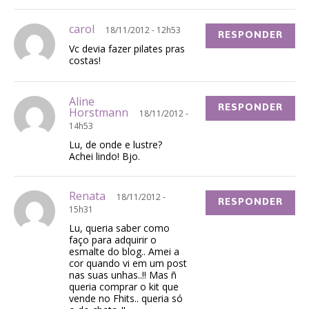
carol
18/11/2012 - 12h53
RESPONDER
Vc devia fazer pilates pras
costas!
Aline
RESPONDER
Horstmann
18/11/2012 -
14h53
Lu, de onde e lustre?
Achei lindo! Bjo.
Renata
18/11/2012 -
RESPONDER
15h31
Lu, queria saber como
faço para adquirir o
esmalte do blog.. Amei a
cor quando vi em um post
nas suas unhas..!! Mas ñ
queria comprar o kit que
vende no Fhits.. queria só