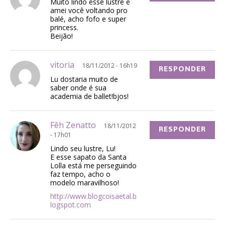
Muito lindo esse lustre e
amei você voltando pro
balé, acho fofo e super
princess.
Beijão!
vitoria
18/11/2012 - 16h19
RESPONDER
Lu dostaria muito de
saber onde é sua
academia de ballet!bjos!
Fêh Zenatto
18/11/2012
RESPONDER
- 17h01
Lindo seu lustre, Lu!
E esse sapato da Santa
Lolla está me perseguindo
faz tempo, acho o
modelo maravilhoso!
http://www.blogcoisaetal.b
logspot.com