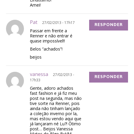
Amei!
Pat
27/02/2013 - 17h17
RESPONDER
Passar em frente a
Renner e não entrar é
quase impossível!!
Belos “achados”!
beijos
vanessa
27/02/2013 -
RESPONDER
17h33
Gente, adoro achados
fast fashion e já fiz meu
post na segunda, mas não
tive sorte na Renner, pois
ainda não tinham lançado
a coleção inverno por la,
mas estou vendo aqui que
já lançaram né Lu?! Ótimo
post… Beijos Vanessa
Matos do Blgo ByVM.