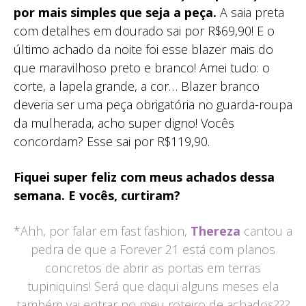
por mais simples que seja a peça.
A saia preta
com detalhes em dourado sai por R$69,90! E o
último achado da noite foi esse blazer mais do
que maravilhoso preto e branco! Amei tudo: o
corte, a lapela grande, a cor… Blazer branco
deveria ser uma peça obrigatória no guarda-roupa
da mulherada, acho super digno! Vocês
concordam? Esse sai por R$119,90.
Fiquei super feliz com meus achados dessa
semana. E vocês, curtiram?
*Ahh, por falar em fast fashion,
Thereza
cantou a
pedra de que a Forever 21 está com planos
concretos de abrir as portas em terras
tupiniquins! Será que daqui alguns meses ela
também vai entrar no meu roteiro de achados???