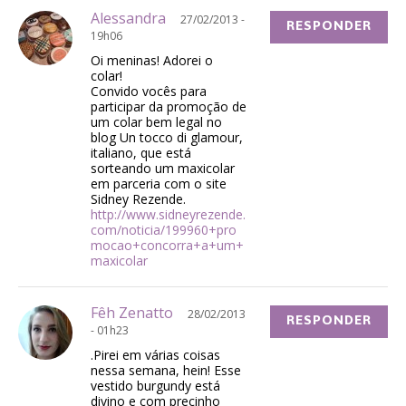
Alessandra
27/02/2013 -
RESPONDER
19h06
Oi meninas! Adorei o
colar!
Convido vocês para
participar da promoção de
um colar bem legal no
blog Un tocco di glamour,
italiano, que está
sorteando um maxicolar
em parceria com o site
Sidney Rezende.
http://www.sidneyrezende.
com/noticia/199960+pro
mocao+concorra+a+um+
maxicolar
Fêh Zenatto
28/02/2013
RESPONDER
- 01h23
.Pirei em várias coisas
nessa semana, hein! Esse
vestido burgundy está
divino e com precinho