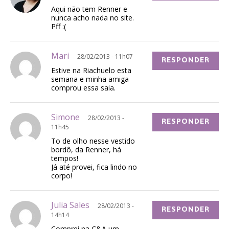
Aqui não tem Renner e
nunca acho nada no site.
Pff :(
Mari
28/02/2013 - 11h07
RESPONDER
Estive na Riachuelo esta
semana e minha amiga
comprou essa saia.
Simone
28/02/2013 -
RESPONDER
11h45
To de olho nesse vestido
bordô, da Renner, há
tempos!
Já até provei, fica lindo no
corpo!
Julia Sales
28/02/2013 -
RESPONDER
14h14
Comprei na C&A um