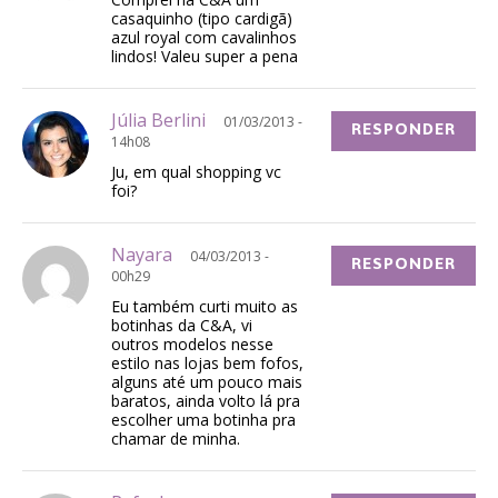
casaquinho (tipo cardigã)
azul royal com cavalinhos
lindos! Valeu super a pena
Júlia Berlini
01/03/2013 -
RESPONDER
14h08
Ju, em qual shopping vc
foi?
Nayara
04/03/2013 -
RESPONDER
00h29
Eu também curti muito as
botinhas da C&A, vi
outros modelos nesse
estilo nas lojas bem fofos,
alguns até um pouco mais
baratos, ainda volto lá pra
escolher uma botinha pra
chamar de minha.