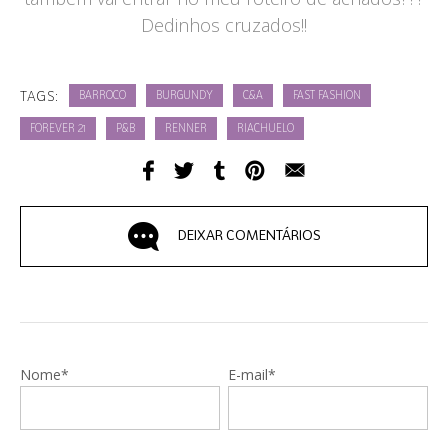
Dedinhos cruzados!!
TAGS:
BARROCO
BURGUNDY
C&A
FAST FASHION
FOREVER 21
P&B
RENNER
RIACHUELO
DEIXAR COMENTÁRIOS
Nome*
E-mail*