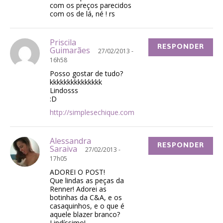
com os preços parecidos
com os de lá, né ! rs
Priscila
RESPONDER
Guimarães
27/02/2013 -
16h58
Posso gostar de tudo?
kkkkkkkkkkkkkkk
Lindosss
:D
http://simplesechique.com
Alessandra
RESPONDER
Saraiva
27/02/2013 -
17h05
ADOREI O POST!
Que lindas as peças da
Renner! Adorei as
botinhas da C&A, e os
casaquinhos, e o que é
aquele blazer branco?
Lindíssimo!