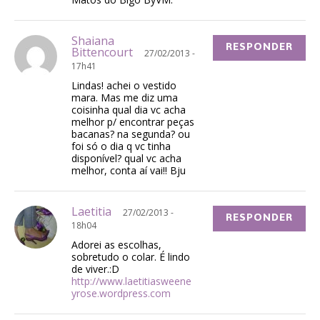
Shaiana
RESPONDER
Bittencourt
27/02/2013 -
17h41
Lindas! achei o vestido
mara. Mas me diz uma
coisinha qual dia vc acha
melhor p/ encontrar peças
bacanas? na segunda? ou
foi só o dia q vc tinha
disponível? qual vc acha
melhor, conta aí vai!! Bju
Laetitia
27/02/2013 -
RESPONDER
18h04
Adorei as escolhas,
sobretudo o colar. É lindo
de viver.:D
http://www.laetitiasweene
yrose.wordpress.com