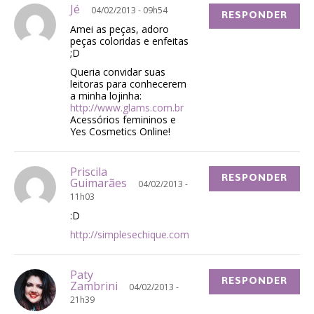
Jé
04/02/2013 - 09h54
RESPONDER
Amei as peças, adoro
peças coloridas e enfeitas
;D
Queria convidar suas
leitoras para conhecerem
a minha lojinha:
http://www.glams.com.br
Acessórios femininos e
Yes Cosmetics Online!
Priscila
RESPONDER
Guimarães
04/02/2013 -
11h03
:D
http://simplesechique.com
Paty
RESPONDER
Zambrini
04/02/2013 -
21h39