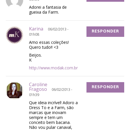
Adorei a fantasia de
gueixa da Farm.
Karina
06/02/2013 -
RESPONDER
01h08
Amo essas coleções!
Quero tudo!! <3
Beijos.
K
http://www.modak.com.br
Caroline
RESPONDER
Fragoso
06/02/2013 -
01h39
Que ideia incrível! Adoro a
Dress To e a Farm, são
marcas que inovam
sempre e tem um
conceito bem bacana.
Não vou pular canaval,