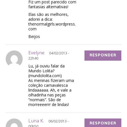
Fiz um post parecido com
fantasias alternativas!
Elas são as melhores,
adorei a dica:
thenormalgirls.wordpress.
com
Beijos
Evelyne
04/02/2013 -
RESPONDER
22h40
Lu, já ouviu falar da
Mundo Lolita?
(mundololita.com)
As meninas fizeram uma
coleção carnavalesca
lindaaaaaa. Ah, e vale a
olhadinha nas peças
“normais”. São de
morreeeerrr de lindas!
Luna K.
06/02/2013 -
RESPONDER
00h50