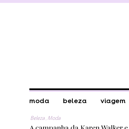
moda
beleza
viagem
Beleza
,
Moda
A campanha da Karen Walker e