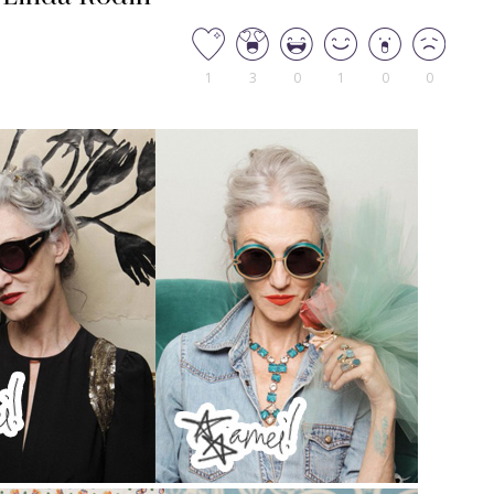
1
3
0
1
0
0