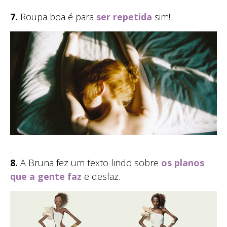
7.
Roupa boa é para
ser repetida
sim!
8.
A Bruna fez um texto lindo sobre
os planos
que a gente faz
e desfaz.