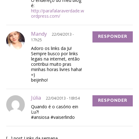
O endereço do meu blog
é:
http://parafalaraverdade.w
ordpress.com/
Mandy
22/04/2013 -
RESPONDER
17h25
Adoro os links da Ju!
Sempre busco por links
legais na internet, então
contribui muito pras
minhas horas livres haha!
=)
beijinho!
Júlia
22/04/2013 - 18h54
RESPONDER
Quando é o casório ein
Lu?!
#ansiosa #vaiserlindo
[…] post Links da semana