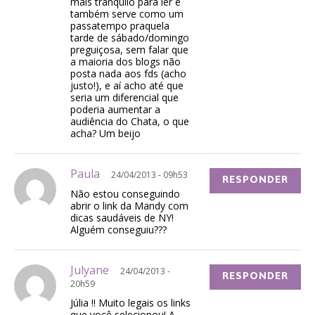
mais tranquilo para ler e
também serve como um
passatempo praquela
tarde de sábado/domingo
preguiçosa, sem falar que
a maioria dos blogs não
posta nada aos fds (acho
justo!), e aí acho até que
seria um diferencial que
poderia aumentar a
audiência do Chata, o que
acha? Um beijo
Paula
24/04/2013 - 09h53
RESPONDER
Não estou conseguindo
abrir o link da Mandy com
dicas saudáveis de NY!
Alguém conseguiu???
Julyane
24/04/2013 -
RESPONDER
20h59
Júlia !! Muito legais os links
que você selecionou! A