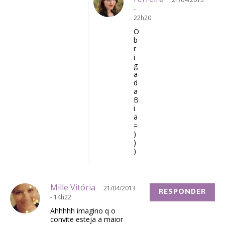
-
22h20
O
b
r
i
g
a
d
a
B
i
a
=
)
)
)
Mille Vitória
21/04/2013
RESPONDER
- 14h22
Ahhhhh imagino q o
convite esteja a maior