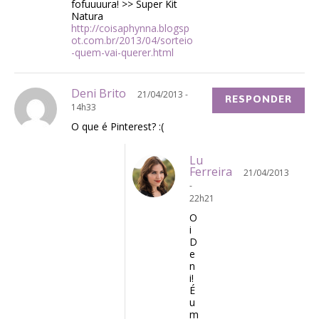
fofuuuura! >> Super Kit
Natura
http://coisaphynna.blogsp
ot.com.br/2013/04/sorteio
-quem-vai-querer.html
Deni Brito
21/04/2013 -
RESPONDER
14h33
O que é Pinterest? :(
Lu
Ferreira
21/04/2013
-
22h21
O
i
D
e
n
i!
É
u
m