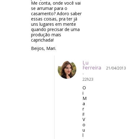
Me conta, onde você vai
se arrumar para o
casamento? Adoro saber
essas coisas, pra ter já
uns lugares em mente
quando precisar de uma
produção mais
caprichada!
Beijos, Mari.
Lu
Ferreira
21/04/2013
-
22h23
O
i
M
a
r
i!
V
o
u
l