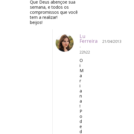
Que Deus abençoe sua
semana, e todos os
compromissos que você
tem a realizar!
beijos!
Lu
Ferreira
21/04/2013
-
22h22
O
i
M
a
r
i
a
n
a
!
P
o
d
e
d