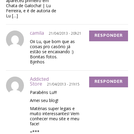
apareceu primeiro em
Chata de Galocha! | Lu
Ferreira, e é de autoria de
Lu […]
camila
21/04/2013 - 20h21
RESPONDER
Oii Lu, que bom que as
coisas pro casório já
estão se encaixando :)
Bonitas fotos.
Bjinhos
Addicted
RESPONDER
Store
21/04/2013 - 21h15
Parabéns Lu!!!
Amei seu blog!
Matérias super legais e
muito interessantes! Vem
conhecer meu site e meu
face!
=***