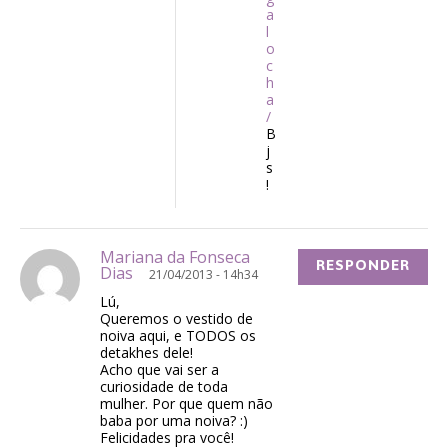
a
l
o
c
h
a
/
B
j
s
!
Mariana da Fonseca
RESPONDER
Dias
21/04/2013 - 14h34
Lú,
Queremos o vestido de
noiva aqui, e TODOS os
detakhes dele!
Acho que vai ser a
curiosidade de toda
mulher. Por que quem não
baba por uma noiva? :)
Felicidades pra você!