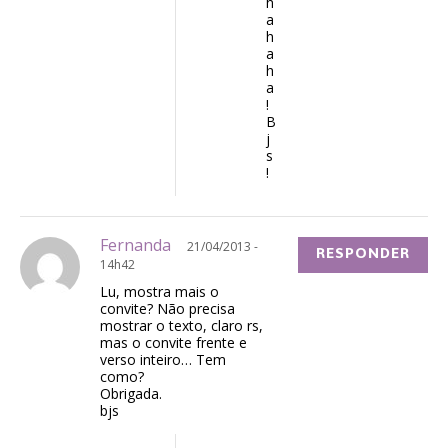
h
a
h
a
h
a
!
B
j
s
!
Fernanda
21/04/2013 -
RESPONDER
14h42
Lu, mostra mais o
convite? Não precisa
mostrar o texto, claro rs,
mas o convite frente e
verso inteiro… Tem
como?
Obrigada.
bjs