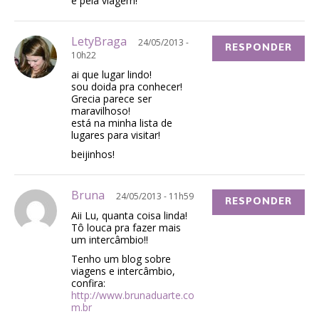
e pela viagem!
LetyBraga
24/05/2013 -
RESPONDER
10h22
ai que lugar lindo!
sou doida pra conhecer!
Grecia parece ser
maravilhoso!
está na minha lista de
lugares para visitar!
beijinhos!
Bruna
24/05/2013 - 11h59
RESPONDER
Aii Lu, quanta coisa linda!
Tô louca pra fazer mais
um intercâmbio!!
Tenho um blog sobre
viagens e intercâmbio,
confira:
http://www.brunaduarte.co
m.br