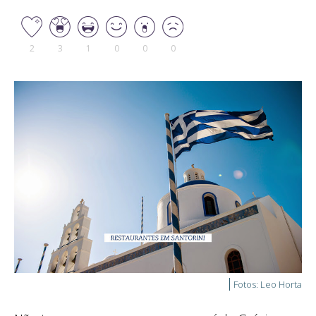
2
3
1
0
0
0
Fotos: Leo Horta