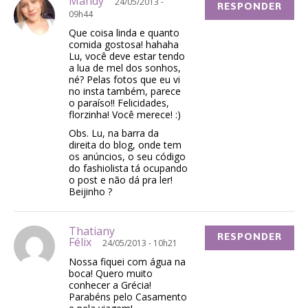
Mandy
24/05/2013 -
RESPONDER
09h44
Que coisa linda e quanto
comida gostosa! hahaha
Lu, você deve estar tendo
a lua de mel dos sonhos,
né? Pelas fotos que eu vi
no insta também, parece
o paraíso!! Felicidades,
florzinha! Você merece! :)
Obs. Lu, na barra da
direita do blog, onde tem
os anúncios, o seu código
do fashiolista tá ocupando
o post e não dá pra ler!
Beijinho ?
Thatiany
RESPONDER
Félix
24/05/2013 - 10h21
Nossa fiquei com água na
boca! Quero muito
conhecer a Grécia!
Parabéns pelo Casamento