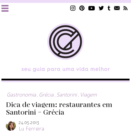
Gastronomia
,
Grécia
,
Santorini
,
Viagem
Dica de viagem: restaurantes em
Santorini – Grécia
24.05.2013
Lu Ferreira